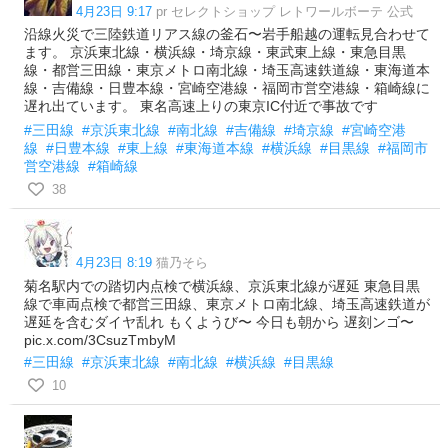
4月23日 9:17
pr セレクトショップ レトワールボーテ 公式
沿線火災で三陸鉄道リアス線の釜石〜岩手船越の運転見合わせて
ます。 京浜東北線・横浜線・埼京線・東武東上線・東急目黒
線・都営三田線・東京メトロ南北線・埼玉高速鉄道線・東海道本
線・吉備線・日豊本線・宮崎空港線・福岡市営空港線・箱崎線に
遅れ出ています。 東名高速上りの東京IC付近で事故です
#三田線
#京浜東北線
#南北線
#吉備線
#埼京線
#宮崎空港
線
#日豊本線
#東上線
#東海道本線
#横浜線
#目黒線
#福岡市
営空港線
#箱崎線
38
4月23日 8:19
猫乃そら
菊名駅内での踏切内点検で横浜線、京浜東北線が遅延 東急目黒
線で車両点検で都営三田線、東京メトロ南北線、埼玉高速鉄道が
遅延を含むダイヤ乱れ もくようび〜 今日も朝から 遅刻ンゴ〜
pic.x.com/3CsuzTmbyM
#三田線
#京浜東北線
#南北線
#横浜線
#目黒線
10