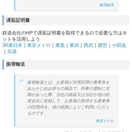
東洋経済
遅延証明書
鉄道会社のHPで遅延証明書を取得できるので必要な方はネ
ットを活用しよう
JR東日本
｜
東京メトロ
｜
東急
｜
東武
｜
西武
｜
都営
｜
小田急
｜
京成
振替輸送
振替輸送とは、お客様が支障区間の乗車券を
あらかじめお持ちの場合で、列車の運転に支
障があった際、当社の路線又は当社が他の鉄
道会社に依頼して、お客様の所持する乗車券
の区間内を、他の経路によりご利用いただく
ものです。
東京メトロ