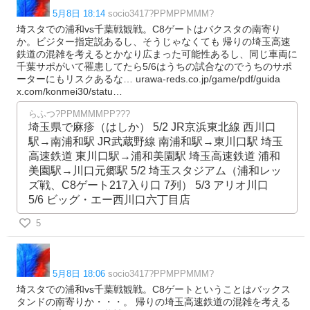
5月8日 18:14
socio3417?PPMPPMMM?
埼スタでの浦和vs千葉戦観戦。C8ゲートはバクスタの南寄り
か。ビジター指定説あるし、そうじゃなくても 帰りの埼玉高速
鉄道の混雑を考えるとかなり広まった可能性あるし、同じ車両に
千葉サポがいて罹患してたら5/6はうちの試合なのでうちのサポ
ーターにもリスクあるな… urawa-reds.co.jp/game/pdf/guida
x.com/konmei30/statu…
らふつ?PPMMMMPP???
埼玉県で麻疹（はしか） 5/2 JR京浜東北線 西川口
駅→南浦和駅 JR武蔵野線 南浦和駅→東川口駅 埼玉
高速鉄道 東川口駅→浦和美園駅 埼玉高速鉄道 浦和
美園駅→川口元郷駅 5/2 埼玉スタジアム（浦和レッ
ズ戦、C8ゲート217入り口 7列） 5/3 アリオ川口
5/6 ビッグ・エー西川口六丁目店
5
5月8日 18:06
socio3417?PPMPPMMM?
埼スタでの浦和vs千葉戦観戦。C8ゲートということはバックス
タンドの南寄りか・・・。 帰りの埼玉高速鉄道の混雑を考える