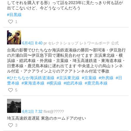
してそれを購入する形）って話を2023年に見たっきり何も話が
出てこないけど、今どうなってんだろう
#目黒線
1
6月4日 8:40
pr セレクトショップ レトワールボーテ 公式
台風の影響でひたちなか海浜鉄道湊線の勝田〜那珂湊・伊豆急行
の片瀬白田〜伊豆急下田で運転見合わせてます 京浜東北線・横
浜線・総武本線・外房線・京葉線・埼玉高速鉄道・東海道本線・
日豊本線・鹿児島本線に遅れ出てます 中央道上りの烏山トンネ
ル付近・アクアライン上りのアクアトンネル付近で事故
#ひたちなか海浜鉄道湊線
#京浜東北線
#京葉線
#外房線
#日
豊本線
#東海道本線
#横浜線
#総武本線
#鹿児島本線
5
6月1日 7:32
flint@?????
埼玉高速鉄道遅延 東急のホームドアのせい
3