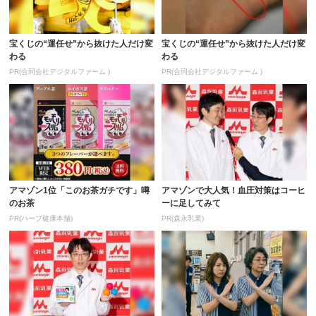
宝くじの“運任せ”から抜けた人だけ変
宝くじの“運任せ”から抜けた人だけ変
わる
わる
PR(合同会社デジタルファーム )
PR(合同会社デジタルファーム )
アマゾン1位「このお茶ガチです」噂
アマゾンで大人気！血圧対策はコーヒ
のお茶
ーに足してみて
PR(ハーブ健康本舗)
PR(森永乳業)