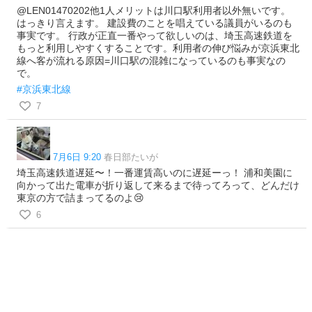
@LEN01470202他1人メリットは川口駅利用者以外無いです。
はっきり言えます。 建設費のことを唱えている議員がいるのも
事実です。 行政が正直一番やって欲しいのは、埼玉高速鉄道を
もっと利用しやすくすることです。利用者の伸び悩みが京浜東北
線へ客が流れる原因=川口駅の混雑になっているのも事実なの
で。
#京浜東北線
7
7月6日 9:20
春日部たいが
埼玉高速鉄道遅延〜！一番運賃高いのに遅延ーっ！ 浦和美園に
向かって出た電車が折り返して来るまで待ってろって、どんだけ
東京の方で詰まってるのよ😢
6