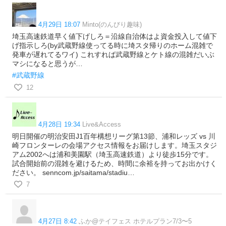
4月29日 18:07
Minto(のんびり趣味)
埼玉高速鉄道早く値下げしろ＝沿線自治体はよ資金投入して値下
げ指示しろ(by武蔵野線使ってる時に埼スタ帰りのホーム混雑で
発車が遅れてるワイ) これすれば武蔵野線とケト線の混雑だいぶ
マシになると思うが…
#武蔵野線
12
4月28日 19:34
Live&Access
明日開催の明治安田J1百年構想リーグ第13節、浦和レッズ vs 川
崎フロンターレの会場アクセス情報をお届けします。埼玉スタジ
アム2002へは浦和美園駅（埼玉高速鉄道）より徒歩15分です。
試合開始前の混雑を避けるため、時間に余裕を持ってお出かけく
ださい。 senncom.jp/saitama/stadiu…
7
4月27日 8:42
ふか@テイフェス ホテルプラン7/3〜5