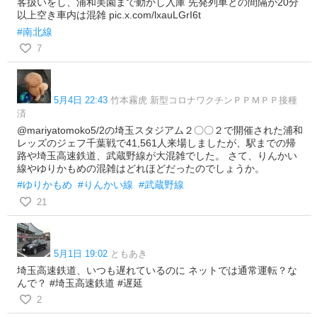
客扱いをし、浦和美園まで動かし入庫 先発列車との間隔が20分
以上空き車内は混雑 pic.x.com/lxauLGrI6t
#南北線
7
5月4日 22:43
竹本霧虎 新型コロナワクチンＰＰＭＰＰ接種
済
@mariyatomoko5/2の埼玉スタジアム２〇〇２で開催された浦和
レッズのジェフ千葉戦で41,561人来場しましたが、駅までの帰
路や埼玉高速鉄道、武蔵野線が大混雑でした。 さて、りんかい
線やゆりかもめの混雑はどれほどだったのでしょうか。
#ゆりかもめ
#りんかい線
#武蔵野線
21
5月1日 19:02
ともあき
埼玉高速鉄道、いつも遅れているのに ネットでは通常運転？な
んで？ #埼玉高速鉄道 #遅延
2