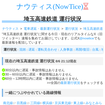
ナウティス(NowTice)
埼玉高速鉄道 運行状況
ナウティス
電車遅延・最新運行状況
運行状況
埼玉高速鉄道
"埼玉高速鉄道 運行状況"に関する今日・現在のリアルタイムなX（旧
ツイッター）速報を集めてお届けしています。公式X
@nowtice
でも
最新速報を配信しています。
運行状況
混雑
遅延
運転見合わせ
人身事故
再開/復旧
台風
地
|
|
|
|
|
|
|
現在の埼玉高速鉄道 運行状況
8/6 21:12現在
30分以内に遅延・事故情報はありません
30～60分以内に遅延・事故情報はありません
60分～12時間以内に遅延・事故情報はありません
>>全国の
最新運行状況
をチェックする
一緒につぶやかれている路線情報
南北線
目黒線
三田線
横浜線
京浜東北線
東上線
みなとみら
17
13
8
7
7
4