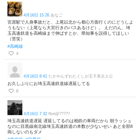
4月16日 15:26
あなご
宮原駅で人身事故だと、上尾以北から都心方面行くのにどうしよ
うもない（上尾なら大宮行きのバスあるけど）。 えだのん、埼
玉高速鉄道を高崎線まで伸ばすとか、県知事を説得してほしい
（苦笑）
#高崎線
4
4月16日 8:41
たかやんずわたくしが王子系主人公
お久しぶりにお埼玉高速鉄道線遅延してる
8
4月16日 7:32
flint@?????
埼玉高速鉄道遅延 遅延してるのは相鉄の車両だから 朝ラッシュ
なのに目黒線南北線埼玉高速鉄道の本数が少ないせい あと全部8
両しないのもダメ