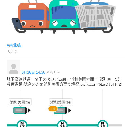
#南北線
2
5月16日 14:36
きらり⭐︎
埼玉高速鉄道 埼玉スタジアム線 浦和美園方面 一部列車 5分
程度遅延 試合のため浦和美園方面で増発 pic.x.com/6LaDJ3TFI2