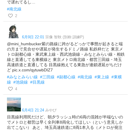
で遅れてるし…
#南北線
2
6月9日 22:01
宗像 智秋 (別称:訓練P)
@mini_humbucker紫の路線に跨がるどっかで事態が起きると端
の方まで見合せや遅延が発生するドミノ路線 私鉄枠だと 東京メ
トロ副都心線・東武東上線・西武池袋線・みなとみらい線・相鉄
線と直通してる東横線と 東京メトロ南北線・都営三田線・埼玉
高速鉄道と直通してる 目黒線抱えてる東急が連鎖遅延がちだけ
ど pic.x.com/qytuwbDIZ7
#みなとみらい線
#三田線
#副都心線
#南北線
#東上線
#東横
線
#池袋線
#目黒線
4
6月4日 21:24
みやび
目黒線利用民だけど、朝夕ラッシュ時の6両の混雑が半端ないの
でメトロと都営は早く全列車8両化してほしい（という意見しか
出てこない） あと、埼玉高速鉄道に8両1本入る（メトロが発注