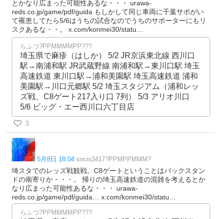
とかなり広まった可能性あるな・・・ urawa-
reds.co.jp/game/pdf/guida もしかして同じ車両に千葉サポがい
て罹患してたら5/6はうちの試合なのでうちのサポーターにもリ
スクあるな・・。 x.com/konmei30/statu…
らふつ?PPMMMMPP???
埼玉県で麻疹（はしか） 5/2 JR京浜東北線 西川口
駅→南浦和駅 JR武蔵野線 南浦和駅→東川口駅 埼玉
高速鉄道 東川口駅→浦和美園駅 埼玉高速鉄道 浦和
美園駅→川口元郷駅 5/2 埼玉スタジアム（浦和レッ
ズ戦、C8ゲート217入り口 7列） 5/3 アリオ川口
5/6 ビッグ・エー西川口六丁目店
3
5月8日 18:04
socio3417?PPMPPMMM?
埼スタでのレッズ戦観戦。C8ゲートということはバックスタン
ドの南寄りか・・・。 帰りの埼玉高速鉄道の混雑を考えるとか
なり広まった可能性あるな・・・ urawa-
reds.co.jp/game/pdf/guida… x.com/konmei30/statu…
らふつ?PPMMMMPP???