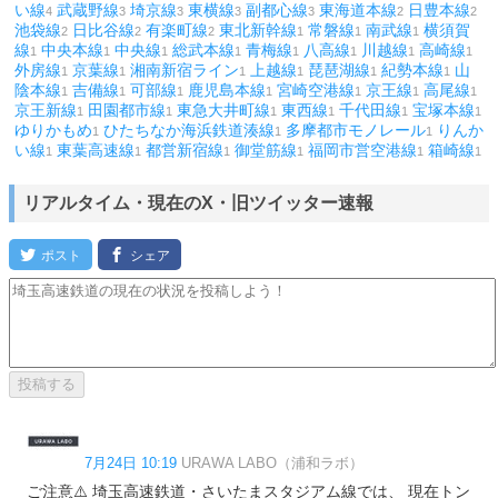
い線
武蔵野線
埼京線
東横線
副都心線
東海道本線
日豊本線
4
3
3
3
3
2
2
池袋線
日比谷線
有楽町線
東北新幹線
常磐線
南武線
横須賀
2
2
2
1
1
1
線
中央本線
中央線
総武本線
青梅線
八高線
川越線
高崎線
1
1
1
1
1
1
1
1
外房線
京葉線
湘南新宿ライン
上越線
琵琶湖線
紀勢本線
山
1
1
1
1
1
1
陰本線
吉備線
可部線
鹿児島本線
宮崎空港線
京王線
高尾線
1
1
1
1
1
1
1
京王新線
田園都市線
東急大井町線
東西線
千代田線
宝塚本線
1
1
1
1
1
1
ゆりかもめ
ひたちなか海浜鉄道湊線
多摩都市モノレール
りんか
1
1
1
い線
東葉高速線
都営新宿線
御堂筋線
福岡市営空港線
箱崎線
1
1
1
1
1
1
リアルタイム・現在のX・旧ツイッター速報
7月24日 10:19
URAWA LABO（浦和ラボ）
ご注意⚠️ 埼玉高速鉄道・さいたまスタジアム線では、 現在トン