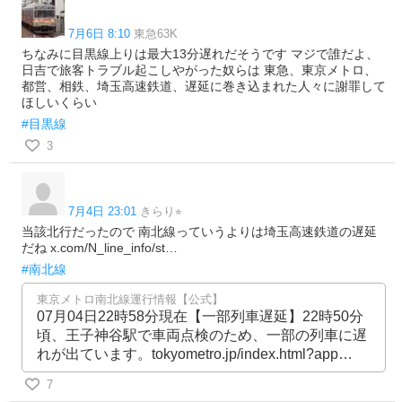
7月6日 8:10
東急63K
ちなみに目黒線上りは最大13分遅れだそうです マジで誰だよ、
日吉で旅客トラブル起こしやがった奴らは 東急、東京メトロ、
都営、相鉄、埼玉高速鉄道、遅延に巻き込まれた人々に謝罪して
ほしいくらい
#目黒線
3
7月4日 23:01
きらり⭐︎
当該北行だったので 南北線っていうよりは埼玉高速鉄道の遅延
だね x.com/N_line_info/st…
#南北線
東京メトロ南北線運行情報【公式】
07月04日22時58分現在【一部列車遅延】22時50分
頃、王子神谷駅で車両点検のため、一部の列車に遅
れが出ています。tokyometro.jp/index.html?app…
7