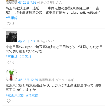
4月23日 7:52
外房の名無しさん
埼玉高速鉄道線、遅延 ・車両点検の影響(東急目黒線：日吉
駅) 埼玉高速鉄道公式 電車運行情報 s-rail.co.jp/ticket/train/
#目黒線
3
4月23日 7:36
flint@?????
東急目黒線のせいで埼玉高速鉄道と三田線がクソ遅延なんだが目
黒で切り離せないのかな
#三田線
#目黒線
6
4月18日 12:59
暗黒野菜神 ダーク・ネギ
京浜東北線と埼京線遅延か 久しぶりに埼玉高速鉄道使って 四谷
三丁目向かいますか
#京浜東北線
#埼京線
5