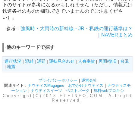
下のサイトが参考になるかもしれません（ただし、情報元は
鉄道各社のものか確認できていませんのでご注意くださ
い）。
参考：
強風時・大雨時の新幹線・JR・私鉄の運行基準は？
｜NAVERまとめ
他のキーワードで探す
運行状況
|
混雑
|
遅延
|
運転見合わせ
|
人身事故
|
再開/復旧
|
台風
|
地震
プライバシーポリシー
｜
運営会社
関連サイト：
ナウティスMagagine
｜
おでかけナウティス
｜
ナウティスモ
ーション
｜
ナウティスイーツ
｜
ベストパーク
｜
無料webプロキシ
Copyright(C)2018 FTEINFO.COM, Allright
Reserved.