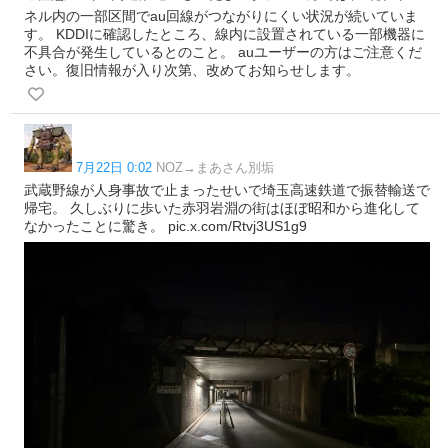
ネル内の一部区間でau回線がつながりにくい状況が続いていま
す。 KDDIに確認したところ、線内に設置されている一部機器に
不具合が発生しているとのこと。 auユーザーの方はご注意くだ
さい。復旧情報が入り次第、改めてお知らせします。
7月22日 0:02
NOZ→まあさん別垢
武蔵野線が人身事故で止まったせいで埼玉高速鉄道で振替輸送で
帰宅。 久しぶりに歩いた赤羽岩淵の街はほぼ昭和から進化して
なかったことに驚き。 pic.x.com/Rtvj3US1g9