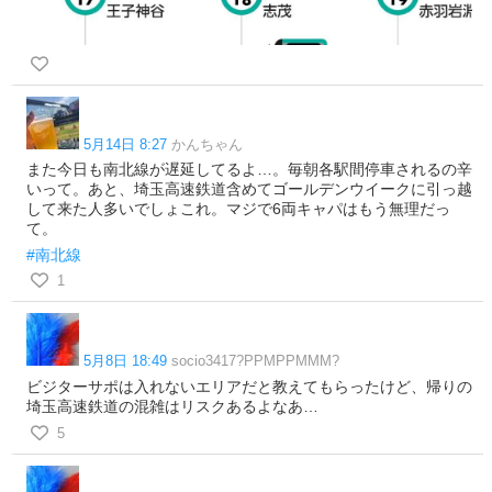
5月14日 8:27
かんちゃん
また今日も南北線が遅延してるよ…。毎朝各駅間停車されるの辛
いって。あと、埼玉高速鉄道含めてゴールデンウイークに引っ越
して来た人多いでしょこれ。マジで6両キャパはもう無理だっ
て。
#南北線
1
5月8日 18:49
socio3417?PPMPPMMM?
ビジターサポは入れないエリアだと教えてもらったけど、帰りの
埼玉高速鉄道の混雑はリスクあるよなあ…
5