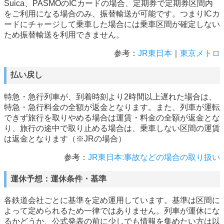
Suica、PASMOのICカードの場合、定期券で定期券区間内
をご利用になる場合のみ、振替輸送が可能です。つまりICカ
ードにチャージして乗車した場合には乗車区間が確定しない
ため振替輸送を利用できません。
参考：
JR東日本
｜
東京メトロ
払い戻し
特急・急行列車が、到着時刻より2時間以上遅れた場合は、
特急・急行料金の全額が返金となります。また、列車が運転
できず旅行を取りやめる場合は運賃・料金の全額が返金とな
り、旅行の途中で取り止める場合は、乗車しない区間の運賃
は返金となります（※JRの場合）
参考：
JR東日本:事故などの場合の取り扱い
運休予想：運休条件・基準
各鉄道会社ごとに基準を定め運用しています。基準は区間に
よって定められるため一律ではありません。列車が運休にな
るかどうか、公式発表の前に少しでも情報を集めたい方は以