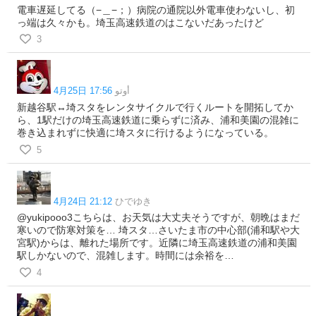
電車遅延してる（−＿−；）病院の通院以外電車使わないし、初
っ端は久々かも。埼玉高速鉄道のはこないだあったけど
3
4月25日 17:56
أوتو
新越谷駅↔埼スタをレンタサイクルで行くルートを開拓してか
ら、1駅だけの埼玉高速鉄道に乗らずに済み、浦和美園の混雑に
巻き込まれずに快適に埼スタに行けるようになっている。
5
4月24日 21:12
ひでゆき
@yukipooo3こちらは、お天気は大丈夫そうですが、朝晩はまだ
寒いので防寒対策を… 埼スタ…さいたま市の中心部(浦和駅や大
宮駅)からは、離れた場所です。近隣に埼玉高速鉄道の浦和美園
駅しかないので、混雑します。時間には余裕を…
4