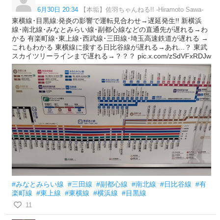
6月30日 20:34
【本垢】佐羽ちゃんねる!! -Hiramoto Sawa-
東横線･目黒線:発炎の影響で運転見合わせ→遅延発生!! 新横浜
線･南北線･みなとみらい線･副都心線などの直通先が遅れる→わ
かる 有楽町線･東上線･西武線･三田線･埼玉高速鉄道が遅れる →
これもわかる 東横線に接する日比谷線が遅れる→あれ...？ 東武
スカイツリーラインまで遅れる→？？？ pic.x.com/zSdVFxRDJw
#みなとみらい線
#三田線
#副都心線
#南北線
#日比谷線
#有
楽町線
#東上線
#東横線
#横浜線
#目黒線
11