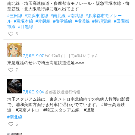
南北線・埼玉高速鉄道・多摩都市モノレール・阪急宝塚本線・御
堂筋線・北大阪急行線に遅れ出てます
#三田線
#京浜東北線
#南北線
#南武線
#多摩都市モノレー
ル
#宝塚本線
#常磐線
#御堂筋線
#横浜線
#横須賀線
#田園都
市線
#目黒線
5
7月6日 9:07
ﾔﾊﾞｲ?=3 ( | _ | ?)=3はいちゃん
東急遅延のせいで埼玉高速鉄道遅延www
7
7月6日 9:04
首都圏鉄道運行情報
埼玉スタジアム線は、東京メトロ南北線内での急病人救護の影響
で、浦和美園方面行き列車に遅れがでています。 #埼玉高速鉄
道 #東京メトロ #埼玉スタジアム線 #遅延
#南北線
5