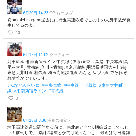
6月20日 14:33
OP(おーぷろ)
@bakaichisagami過去には埼玉高速鉄道でこの手の人身事故が発
生してるのよ。
13
6月17日 11:02
グッチィー
列車遅延 湘南新宿ライン 中央線[(快速)東京～高尾] 中央本線[高
尾～大月] 青梅線[立川～青梅] 埼京川越線[羽沢横浜国大～川越]
東急大井町線 相鉄線 埼玉高速鉄道線 みなとみらい線 でそれぞ
れ情報がでています。
#みなとみらい線
#中央本線
#中央線
#川越線
#東急大井町
線
#湘南新宿ライン
#青梅線
3
6月15日 8:38
浦和の秩父人
埼玉高速鉄道は延伸する前に、南北線と全て8輌編成にしてほし
い！前倒しで。 累計7編成とかでは足りないよ。最近は毎日混雑