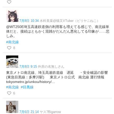
7月8日 10:34
水科美菜@猫又VTuber（ビリヤニねこ）
@WT250E埼玉高速鉄道側の利用客も増えてる感じで、南北線単
体だと、接続はともかく混雑がだんだん悪化してる印象が……悲
しみ。
#南北線
8
7月8日 9:15
外房の名無しさん
東京メトロ南北線、埼玉高速鉄道線 遅延 ・安全確認の影響
(東急目黒線：多摩川駅) 東京メトロ公式 南北線 運行情報
tokyometro.jp/unkou/history/…
#南北線
#目黒線
6
7月6日 21:14
ヤス?Bigarrow