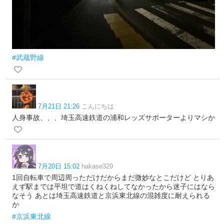
#武蔵野線
7月21日 21:26
こんにちは
人身事故、、、埼玉高速鉄道の浦和レッズサポーターよりマシか
7月20日 15:02
hakase329
1回自転車で周辺周っただけだからまだ微妙なとこだけど とりあ
えず駅までは平坦で道はくねくねしてなかったから迷子にはなら
なそう あとは埼玉高速鉄道と京浜東北線の混雑度に耐えられる
か
#京浜東北線