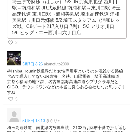
埼玉県で麻疹（はしか） 5/2 JR京浜東北線 西川口
駅→南浦和駅 JR武蔵野線 南浦和駅→東川口駅 埼玉
高速鉄道 東川口駅→浦和美園駅 埼玉高速鉄道 浦和
美園駅→川口元郷駅 5/2 埼玉スタジアム（浦和レッ
ズ戦、C8ゲート217入り口 7列） 5/3 アリオ川口
5/6 ビッグ・エー西川口六丁目店
3
5月7日 8:26
akanofuto2009
@Ishiba_rounin鉄道界だと女性専用車というのを混雑する路線
含めて導入してないJR東海、名鉄、山陽電鉄、埼玉高速鉄道、
京都や福岡の地下鉄、名古屋臨海高速鉄道やプリクラ界だと
GIGO、ラウンドワンなどは本当に良心ある会社だなと思ってま
すね
5
5月5日 18:10
きらり⭐︎
埼玉高速鉄道 南北線内故障当該 2103Fは麻布十番で折り返し