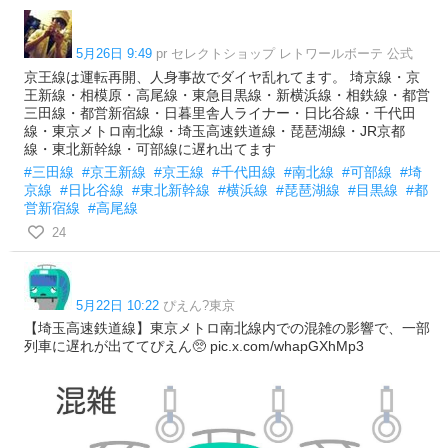
5月26日 9:49
pr セレクトショップ レトワールボーテ 公式
京王線は運転再開、人身事故でダイヤ乱れてます。 埼京線・京
王新線・相模原・高尾線・東急目黒線・新横浜線・相鉄線・都営
三田線・都営新宿線・日暮里舎人ライナー・日比谷線・千代田
線・東京メトロ南北線・埼玉高速鉄道線・琵琶湖線・JR京都
線・東北新幹線・可部線に遅れ出てます
#三田線
#京王新線
#京王線
#千代田線
#南北線
#可部線
#埼
京線
#日比谷線
#東北新幹線
#横浜線
#琵琶湖線
#目黒線
#都
営新宿線
#高尾線
24
5月22日 10:22
ぴえん?東京
【埼玉高速鉄道線】東京メトロ南北線内での混雑の影響で、一部
列車に遅れが出ててぴえん🥺 pic.x.com/whapGXhMp3