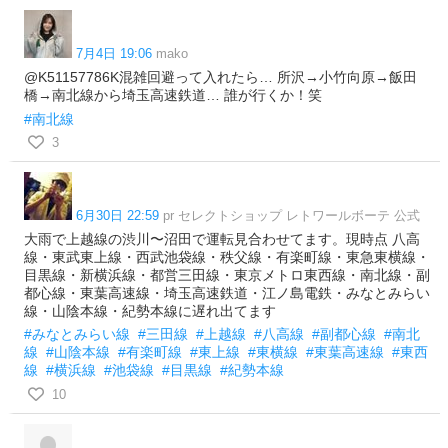
7月4日 19:06
mako
@K51157786K混雑回避って入れたら… 所沢→小竹向原→飯田
橋→南北線から埼玉高速鉄道… 誰が行くか！笑
#南北線
3
6月30日 22:59
pr セレクトショップ レトワールボーテ 公式
大雨で上越線の渋川〜沼田で運転見合わせてます。現時点 八高
線・東武東上線・西武池袋線・秩父線・有楽町線・東急東横線・
目黒線・新横浜線・都営三田線・東京メトロ東西線・南北線・副
都心線・東葉高速線・埼玉高速鉄道・江ノ島電鉄・みなとみらい
線・山陰本線・紀勢本線に遅れ出てます
#みなとみらい線
#三田線
#上越線
#八高線
#副都心線
#南北
線
#山陰本線
#有楽町線
#東上線
#東横線
#東葉高速線
#東西
線
#横浜線
#池袋線
#目黒線
#紀勢本線
10