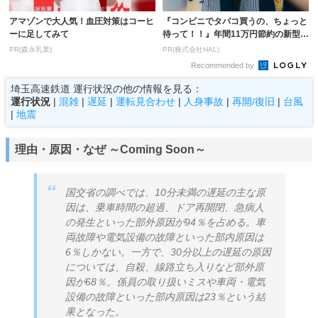
アマゾンで大人気！血圧対策はコーヒ
『コンビニでタバコ買うの、ちょっと
ーに足してみて
待って！！』年間11万円節約の新型タ
バコ
PR(森永乳業)
PR(株式会社HAL)
Recommended by
埼玉高速鉄道 運行状況の他の情報を見る：
運行状況
|
混雑
|
遅延
|
運転見合わせ
|
人身事故
|
再開/復旧
|
台風
|
地震
理由・原因・なぜ ～Coming Soon～
国交省の調べでは、10分未満の遅延の主な原
因は、乗車時間の超過、ドア再開閉、急病人
の発生といった部外原因が94％を占める。車
両故障や電気設備の故障といった部内原因は
6％しかない。一方で、30分以上の遅延の原因
については、自殺、線路立ち入りなど部外原
因が68％。係員の取り扱いミスや車両・電気
設備の故障といった部内原因は23％という結
果となった。