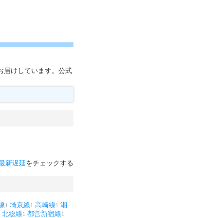
お届けしています。公式
最新遅延
をチェックする
線
埼京線
高崎線
湘
1
1
1
北総線
都営新宿線
1
1