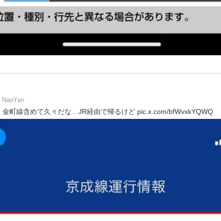
NaoYan
線含めて久々だな…JR経由で帰るけど pic.x.com/bfWvxkYQWQ