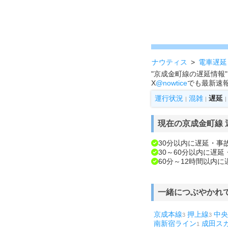
ナウティス
電車遅延
"京成金町線の遅延情報
X
@nowtice
でも最新速
運行状況
混雑
遅延
|
|
|
現在の京成金町線
30分以内に遅延・事
30～60分以内に遅
60分～12時間以内
一緒につぶやかれ
京成本線
押上線
中央
3
3
南新宿ライン
成田ス
1