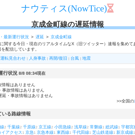
ナウティス(NowTice)
京成金町線の遅延情報
・最新運行状況
遅延
京成金町線
"に関する今日・現在のリアルタイムなX（旧ツイッター）速報を集めて
報を配信しています。
運転見合わせ
人身事故
再開/復旧
台風
地震
|
|
|
|
 運行状況
8/8 08:34現在
故情報はありません
延・事故情報はありません
に遅延・事故情報はありません
>>全国の
ている路線情報
線
千葉線
千原線
京王線
小田急線
浅草線
常磐線
総武線
宇都宮
2
2
2
2
2
2
1
1
カイアクセス
京急
京急本線
東西線
千代田線
芝山鉄道線
新京成線
1
1
1
1
1
1
1