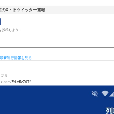
在のX・旧ツイッター速報
最新運行情報を見る
花泉
com/ErLV5zZ9Tf