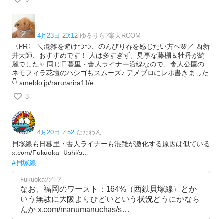
4月23日 20:12
ゆるりら?楽天ROOM
〈PR〉 ＼混雑を避けつつ、のんびり春を感じたい方へ🌸／ 西新
井大師、おすすめです！ 人は多すぎず、見事な藤棚＆牡丹が綺
麗でした✨️ 同じ日暮里・舎人ライナー沿線なので、舎人公園の
ネモフィラ花壇のハシゴもスムーズ♪ アメブロにレポ書きました
👇 ameblo.jp/rarurarira11/e…
3
4月20日 7:52
たたわん
貝塚線も日暮里・舎人ライナーも混雑が激化する原因は似ている
x.com/Fukuoka_Ushi/s…
#貝塚線
Fukuokaの牛?
なお、福岡のワースト：164%（西鉄貝塚線）とか
いう無駄に大阪よりひどいという状況どうにかなら
んか x.com/manumanuchas/s…