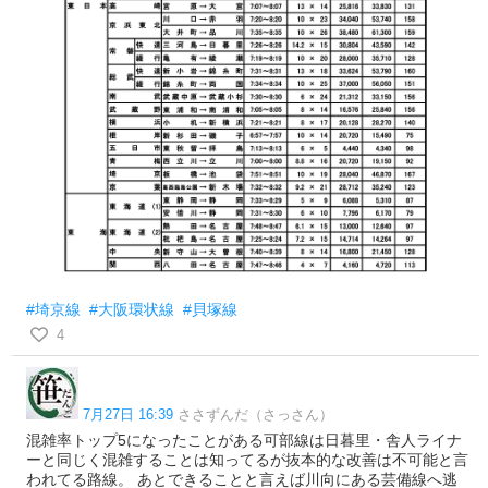
#埼京線
#大阪環状線
#貝塚線
4
7月27日 16:39
ささずんだ（さっさん）
混雑率トップ5になったことがある可部線は日暮里・舎人ライナ
ーと同じく混雑することは知ってるが抜本的な改善は不可能と言
われてる路線。 あとできることと言えば川向にある芸備線へ逃