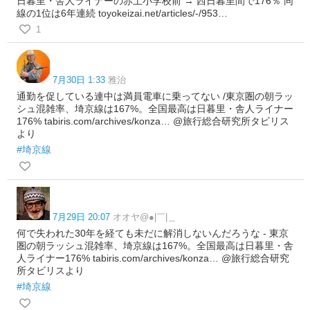
日暮里・舎人ライナーの赤土小学校前 → 西日暮里間で176％ 同
線の1位は6年連続 toyokeizai.net/articles/-/953…
1
7月30日 1:33
雅治
通勤を促している連中は満員電車に乗ってない /東京圏の朝ラッ
シュ混雑率、埼京線は167%。全国最高は日暮里・舎人ライナー
176% tabiris.com/archives/konza… @旅行総合研究所タビリス
より
#埼京線
7月29日 20:07
オオヤ@●|￣|＿
何で失われた30年を経ても未だに解消しないんだろうな - 東京
圏の朝ラッシュ混雑率、埼京線は167%。全国最高は日暮里・舎
人ライナー176% tabiris.com/archives/konza… @旅行総合研究
所タビリスより
#埼京線