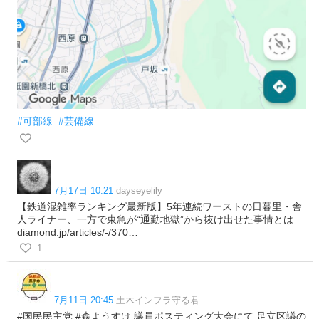
#可部線
#芸備線
7月17日 10:21
dayseyelily
【鉄道混雑率ランキング最新版】5年連続ワーストの日暮里・舎
人ライナー、一方で東急が“通勤地獄”から抜け出せた事情とは
diamond.jp/articles/-/370…
1
7月11日 20:45
土木インフラ守る君
#国民民主党 #森ようすけ 議員ポスティング大会にて 足立区議の