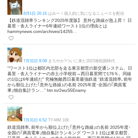
8月1日 20:15
はみーｌ個人的に気になるニュースを配信
【鉄道混雑率ランキング2025年度版】 意外な路線が急上昇！ 日
暮里・舎人ライナー6年連続ワースト1位の理由とは
hammynews.com/archives/14255…
7月31日 8:09
まろやか?ついに来た2023海戦国時代
"ワースト1位は都区内北部を走る東京都営の新交通システム、日
暮里・舎人ライナーの赤土小学校前→西日暮里間で176％。同線
の1位は6年連続だ" 究極無敵西日暮里最強鉄道 “鉄道混雑率､前年
から順位上げた｢意外な路線｣の名前 2025年度･全国の｢満員電
車｣独自集計ラン…” htn.to/2wuS5Enamy
7月31日 6:52
TY-MM 109
鉄道混雑率､前年から順位上げた｢意外な路線｣の名前 2025年度･
全国の｢満員電車｣独自集計ランキング ワースト1位は東京都営、