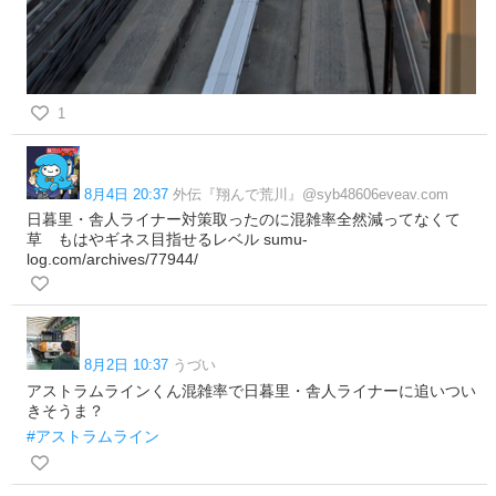
1
8月4日 20:37
外伝『翔んで荒川』@syb48606eveav.com
日暮里・舎人ライナー対策取ったのに混雑率全然減ってなくて
草 もはやギネス目指せるレベル sumu-
log.com/archives/77944/
8月2日 10:37
うづい
アストラムラインくん混雑率で日暮里・舎人ライナーに追いつい
きそうま？
#アストラムライン