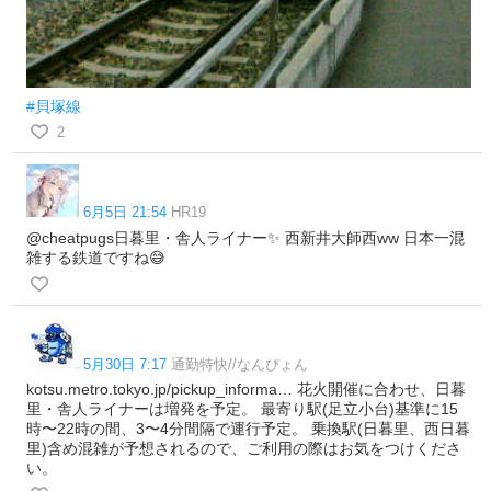
#貝塚線
2
6月5日 21:54
HR19
@cheatpugs日暮里・舎人ライナー✨️ 西新井大師西ww 日本一混
雑する鉄道ですね😅
5月30日 7:17
通勤特快//なんぴょん
kotsu.metro.tokyo.jp/pickup_informa… 花火開催に合わせ、日暮
里・舎人ライナーは増発を予定。 最寄り駅(足立小台)基準に15
時〜22時の間、3〜4分間隔で運行予定。 乗換駅(日暮里、西日暮
里)含め混雑が予想されるので、ご利用の際はお気をつけくださ
い。