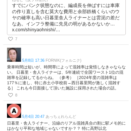
すでにパンク状態なのに、編成長を伸ばすには車庫
の作り直しを含む莫大な費用と余部鉄橋くらいのウ
ヤの確率も高い日暮里舎人ライナーとは雲泥の差だ
なあ。インフラ整備に先見の明があるかないか…
x.com/shinyaohnishi/…
7
5月8日 17:36
FORNIK(フォルニク)
乗車時間は短いが、時間帯によって混雑率は覚悟しなきゃならな
い。 日暮里・舎人ライナーは、5年連続で全国ワースト1位の混
雑率を記録してるからね。 （参考） ［2024年度の混雑率は
177％に達し、特に赤土小学校前→西日暮里間が激しく混雑す
る］ これも今日面接して頂いた施設に採用された場合の話。
8
5月4日 20:47
あっちぇれらんど
日暮里・舎人ライナー、沿線のリアル混雑具合の割に駅メモ的に
はかなり平和な地域じゃないですか？？ 特に高野以北