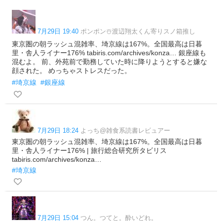
7月29日 19:40
ポンポン☃️渡辺翔太くん寄りスノ箱推し
東京圏の朝ラッシュ混雑率、埼京線は167%。全国最高は日暮
里・舎人ライナー176% tabiris.com/archives/konza… 銀座線も
混むよ。 前、外苑前で勤務していた時に降りようとすると嫌な
顔された。 めっちゃストレスだった。
#埼京線
#銀座線
7月29日 18:24
よっち@雑食系読書レビュアー
東京圏の朝ラッシュ混雑率、埼京線は167%。全国最高は日暮
里・舎人ライナー176% | 旅行総合研究所タビリス
tabiris.com/archives/konza…
#埼京線
7月29日 15:04
つん。つてと。酔いどれ。