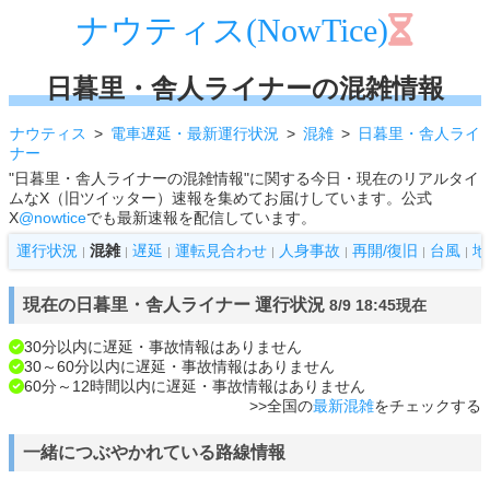
ナウティス(NowTice)
日暮里・舎人ライナーの混雑情報
ナウティス
電車遅延・最新運行状況
混雑
日暮里・舎人ライ
ナー
"日暮里・舎人ライナーの混雑情報"に関する今日・現在のリアルタイ
ムなX（旧ツイッター）速報を集めてお届けしています。公式
X
@nowtice
でも最新速報を配信しています。
運行状況
混雑
遅延
運転見合わせ
人身事故
再開/復旧
台風
地
|
|
|
|
|
|
|
現在の日暮里・舎人ライナー 運行状況
8/9 18:45現在
30分以内に遅延・事故情報はありません
30～60分以内に遅延・事故情報はありません
60分～12時間以内に遅延・事故情報はありません
>>全国の
最新混雑
をチェックする
一緒につぶやかれている路線情報