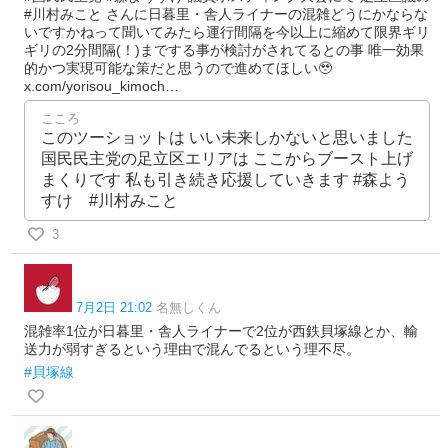
#川村みこと さんに日暮里・舎人ライナーの混雑どうにかならな
いですかねって聞いてみたら運行間隔を今以上に縮めて限界ギリ
ギリの2分間隔(！)までする事が検討がされてるとの事 唯一効果
的かつ実現可能な策だと思うので進めてほしい🥹
x.com/yorisou_kimoch…
こころ
このツーショットは いい未来しかないと思いました
国民民主党の足立区エリアは ここからブースト上げ
まくりです 私も引き続き応援していきます #森よう
すけ #川村みこと
3
7月2日 21:02
名無しくん
混雑率1位が日暮里・舎人ライナーで2位が西鉄貝塚線とか、輸
送力が弱すぎるという理由で混んでるという理不尽。
#貝塚線