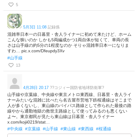
5
5月3日 11:08
記録係
混雑率日本一の日暮里・舎人ライナーに初めて来たけど、ホーム
こんな狭いのか しかも5両編成かつ1両自体が短くて、車両の長
さは山手線の約5分の1程度なのか そりゃ混雑率日本一になりま
すわ… pic.x.com/Dfeupdy3Xv
#山手線
13
4月28日 20:17
??コジィー国防省地球防衛軍?
山手線や京葉線、中央線や東京メトロ東西線、日暮里・舎人ライ
ナーみたいな混雑に比べたら名古屋市営地下鉄桜通線はそこまで
人が多くないし、東山線のバイパス路線として作られた最後の路
線やから通勤地獄の救世主路線として使ってみるのも悪くない
よ〜。東京都民が見たら東山線は日暮里・舎人ライナー
x.com/kojii0219/stat…
#中央線
#京葉線
#山手線
#東山線
#東西線
#桜通線