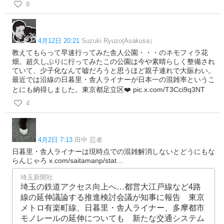
9
4月12日 20:21
Suzuki Ryuzo(Asakusa）
教えてもらって早速行ってみた舎人公園・・・のネモフィラ花
畑。超久しぶりに行ってみたこの公園は今や素晴らしく整備され
ていて、少子化なんて嘘だろうと思うほど親子連れで大賑わい。
最近では沿線の日暮里・舎人ライナーが日本一の混雑率というこ
とにも納得しました。東京都足立区❤️ pic.x.com/T3Cci9q3NT
4
4月2日 7:13
田中 忍者
日暮里・舎人ライナーは現時点での混雑解消しないとどうにもな
らんじゃろ x.com/saitamanp/stat…
埼玉新聞社
埼玉の鉄道アクセス向上へ…都営大江戸線など4路
線の延伸議論する推進検討会議が知事に報告 東京
メトロ有楽町線、日暮里・舎人ライナー、多摩都市
モノレールの延伸についても 新たな交通システム