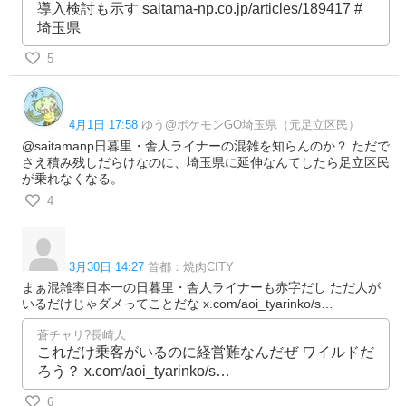
導入検討も示す saitama-np.co.jp/articles/189417 #
埼玉県
5
4月1日 17:58
ゆう@ポケモンGO埼玉県（元足立区民）
@saitamanp日暮里・舎人ライナーの混雑を知らんのか？ ただで
さえ積み残しだらけなのに、埼玉県に延伸なんてしたら足立区民
が乗れなくなる。
4
3月30日 14:27
首都：焼肉CITY
まぁ混雑率日本一の日暮里・舎人ライナーも赤字だし ただ人が
いるだけじゃダメってことだな x.com/aoi_tyarinko/s…
蒼チャリ?長崎人
これだけ乗客がいるのに経営難なんだぜ ワイルドだ
ろう？ x.com/aoi_tyarinko/s…
6