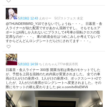
5月19日 12:43
えめりー 5/17ストフェス 未定
@THUNDERBIRD_Y10できないでしょうね・・・。 日暮里・舎
人ライナーが似た配置ですがあかん混雑ですし。 そもそもエア
ポートは6両しか入れないにプラスして4号車が回転クロスの指
定席なのが・・・。 東の鉄道会社はつめこみしか考えてないで
すからどんどんロングシートだらけにされてます・・・。
5月10日 14:59
ちくわちゃん???＠横浜市民
日暮里・舎人ライナー 300形 開業当初は青色のモケットでした
が、予想を上回る混雑のため内装が変更されました。 全ての車
両が2人がけの座席×3、1人がけの座席×3、ボックスシート×2で
したが、2人がけの座席がロングシートへ変更されました。その
際にモケットの柄も変わりました pic.x.com/tv8IsEMVli