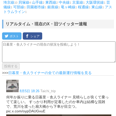
埼京線
貝塚線
山手線
東西線
中央線
京葉線
大阪環状線
芸
10
4
2
2
1
1
1
備線
可部線
田園都市線
銀座線
竜ヶ崎線
桜通線
東山線
アス
1
1
1
1
1
1
1
トラムライン
1
リアルタイム・現在のX・旧ツイッター速報
>>>
日暮里・舎人ライナーの全ての最新運行情報を見る
8月5日 18:26
Taichi_trip
何年か振りに乗る日暮里・舎人ライナー 見晴らしが良くて乗っ
てて楽しい。 すっかり利用が定着したのか車内は結構な混雑
で、荒川を渡った扇大橋から下車が目立つ。
pic.x.com/oypDAUGvuE