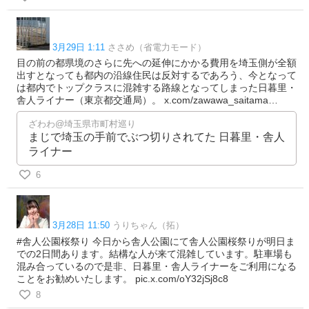
3月29日 1:11
ささめ（省電力モード）
目の前の都県境のさらに先への延伸にかかる費用を埼玉側が全額
出すとなっても都内の沿線住民は反対するであろう、今となって
は都内でトップクラスに混雑する路線となってしまった日暮里・
舎人ライナー（東京都交通局）。 x.com/zawawa_saitama…
ざわわ@埼玉県市町村巡り
まじで埼玉の手前でぶつ切りされてた 日暮里・舎人
ライナー
6
3月28日 11:50
うりちゃん（拓）
#舎人公園桜祭り 今日から舎人公園にて舎人公園桜祭りが明日ま
での2日間あります。結構な人が来て混雑しています。駐車場も
混み合っているので是非、日暮里・舎人ライナーをご利用になる
ことをお勧めいたします。 pic.x.com/oY32jSj8c8
8