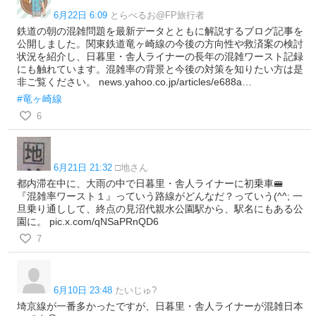
6月22日 6:09
とらべるお@FP旅行者
鉄道の朝の混雑問題を最新データとともに解説するブログ記事を
公開しました。関東鉄道竜ヶ崎線の今後の方向性や救済案の検討
状況を紹介し、日暮里・舎人ライナーの長年の混雑ワースト記録
にも触れています。混雑率の背景と今後の対策を知りたい方は是
非ご覧ください。 news.yahoo.co.jp/articles/e688a…
#竜ヶ崎線
6
6月21日 21:32
□地さん
都内滞在中に、大雨の中で日暮里・舎人ライナーに初乗車🚝
『混雑率ワースト１』っていう路線がどんなだ？っていう(^^; 一
旦乗り通しして、終点の見沼代親水公園駅から、駅名にもある公
園に。 pic.x.com/qNSaPRnQD6
7
6月10日 23:48
たいじゅ?
埼京線が一番多かったですが、日暮里・舎人ライナーが混雑日本