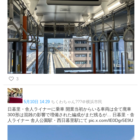
3
5月10日 14:29
ちくわちゃん???＠横浜市民
日暮里・舎人ライナーに乗車 開業当初からいる車両は全て廃車
300形は混雑の影響で増備された編成がまだ残るが… 日暮里・舎
人ライナー 舎人公園駅・西日暮里駅にて pic.x.com/lE0Dgr5E9U