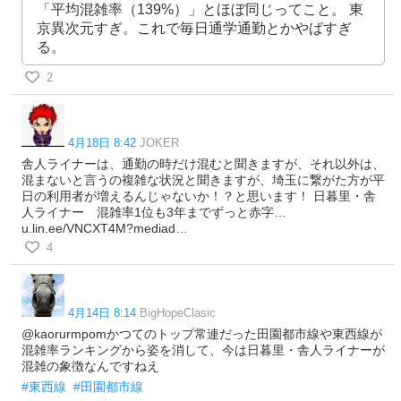
「平均混雑率（139%）」とほぼ同じってこと。 東
京異次元すぎ。これで毎日通学通勤とかやばすぎ
る。
2
4月18日 8:42
JOKER
舎人ライナーは、通勤の時だけ混むと聞きますが、それ以外は、
混まないと言うの複雑な状況と聞きますが、埼玉に繋がた方が平
日の利用者が増えるんじゃないか！？と思います！ 日暮里・舎
人ライナー 混雑率1位も3年までずっと赤字…
u.lin.ee/VNCXT4M?mediad…
4
4月14日 8:14
BigHopeClasic
@kaorurmpomかつてのトップ常連だった田園都市線や東西線が
混雑率ランキングから姿を消して、今は日暮里・舎人ライナーが
混雑の象徴なんですねえ
#東西線
#田園都市線