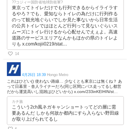
??コジィー国防省地球防衛軍?
東京ってトイレだけでも行列できるからイライラす
るやろ？でも、愛知ならトイレの為だけに行列作る
のって観光地ぐらいでしか見た事ないから日常生活
の公共トイレではほとんど行列って見ないぐらいス
ムーズにトイレ行けるから心配せんでえぇよ。高速
道路のサービスエリアなんかもほかの県のトイレよ
りも x.com/kojii0219/stat…
14
4月26日 18:39
Hongo Metro
これはひどい() 使わない路線… 少なくとも東京には無くね？ あ
って日暮里・舎人ライナーだろ(同じ区間にバス走ってるし都営
だから運賃高いし混雑はひどいから) x.com/233inKEIHIN/st…
カチ族
こういう2ch風ネガキャンショートってどの層に需
要あるんだ しかも何故か都内にすら入らない野田線
が取り上げられてるし
6