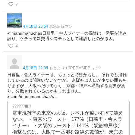
7
4月18日 23:54
東急沿線マン
@manumanuchas日暮里・舎人ライナーの混雑は、需要を読み
誤り、ケチって新交通システムとして建設したのが原因。
4
4月18日 22:08
もとより✈︎?PPPMMPP .｡.:*♡
日暮里・舎人ライナーは、ちょっと特殊かもし。 それでも混雑
しているのは間違いないですが。 京阪神は人口が少ない面もあ
りますが、大阪へだけでなく、京都・神戸へ通勤する需要があ
り、分散されているのかもしれません。
x.com/manumanuchas/s…
??????‍⬛?
電車混雑率の東京vs大阪、レベルが違いすぎて笑え
ない。 ・東京のワースト：177%（日暮里・舎人ラ
イナー） ・大阪のワースト：141%（阪急神戸線）
衝撃なのは、大阪で一番混む路線の数値が、東京の