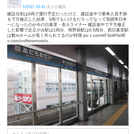
5月9日 20:41
舎人公園民
建設当初は6両で運行予定だったけど、建設途中で乗車人員予測
を下方修正した結果、5両でもいけるだろってなって混雑率日本
一になったのが今の日暮里・舎人ライナー 建設途中で下方修正
した影響で足立小台駅は1両分、熊野前駅は0.5両分、西日暮里駅
は数mホームが長く作られてるのが特徴 pic.x.com/kF3eWYeIfE
x.com/croftsnemoto/s…
ねもと（反プロ臣民）