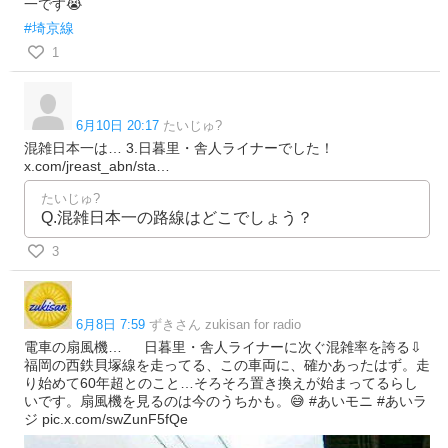
一です😭
#埼京線
1
6月10日 20:17
たいじゅ?
混雑日本一は… 3.日暮里・舎人ライナーでした！
x.com/jreast_abn/sta…
たいじゅ?
Q.混雑日本一の路線はどこでしょう？
3
6月8日 7:59
ずきさん zukisan for radio
電車の扇風機… 日暮里・舎人ライナーに次ぐ混雑率を誇る⇩
福岡の西鉄貝塚線を走ってる、この車両に、確かあったはず。走
り始めて60年超とのこと…そろそろ置き換えが始まってるらし
いです。扇風機を見るのは今のうちかも。😅 #あいモニ #あいラ
ジ pic.x.com/swZunF5fQe