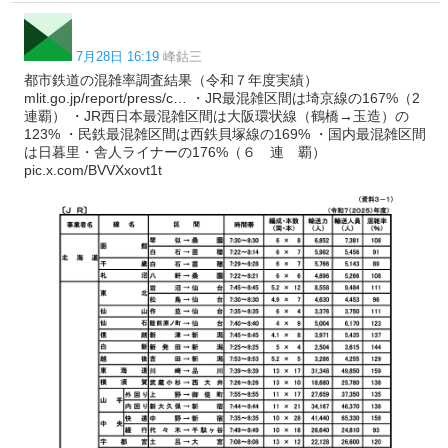
7月28日 16:19
峰鈷三
都市鉄道の混雑率調査結果（令和７年度実績）
mlit.go.jp/report/press/c… ・JR最混雑区間は埼京線の167%（2
連覇） ・JR西日本最混雑区間は大阪環状線（鶴橋→玉造）の
123% ・民鉄最混雑区間は西鉄貝塚線の169% ・国内最混雑区間
は日暮里・舎人ライナーの176%（６ 連 覇）
pic.x.com/BVVXxovt1t