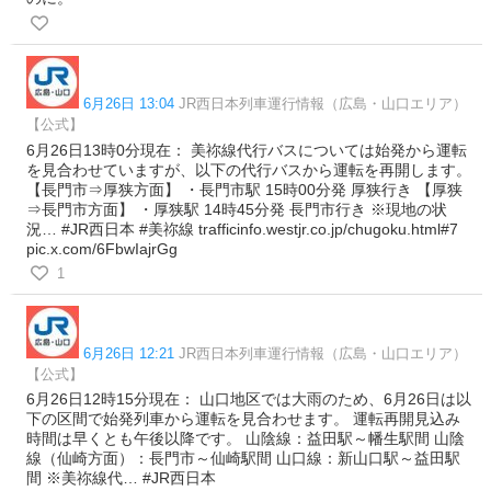
6月26日 13:04
JR西日本列車運行情報（広島・山口エリア）
【公式】
6月26日13時0分現在： 美祢線代行バスについては始発から運転
を見合わせていますが、以下の代行バスから運転を再開します。
【長門市⇒厚狭方面】 ・長門市駅 15時00分発 厚狭行き 【厚狭
⇒長門市方面】 ・厚狭駅 14時45分発 長門市行き ※現地の状
況… #JR西日本 #美祢線 trafficinfo.westjr.co.jp/chugoku.html#7
pic.x.com/6FbwIajrGg
1
6月26日 12:21
JR西日本列車運行情報（広島・山口エリア）
【公式】
6月26日12時15分現在： 山口地区では大雨のため、6月26日は以
下の区間で始発列車から運転を見合わせます。 運転再開見込み
時間は早くとも午後以降です。 山陰線：益田駅～幡生駅間 山陰
線（仙崎方面）：長門市～仙崎駅間 山口線：新山口駅～益田駅
間 ※美祢線代… #JR西日本