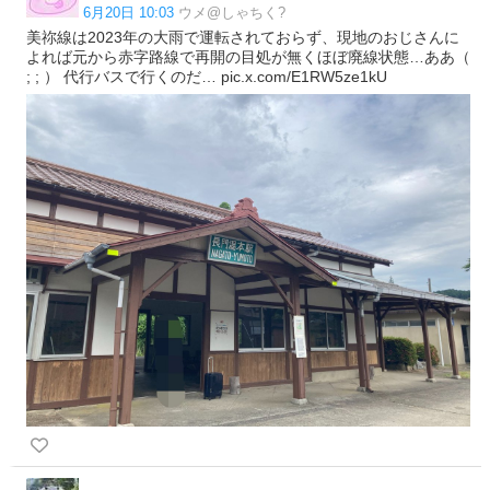
6月20日 10:03
ウメ@しゃちく?
美祢線は2023年の大雨で運転されておらず、現地のおじさんに
よれば元から赤字路線で再開の目処が無くほぼ廃線状態…ああ（
; ; ） 代行バスで行くのだ… pic.x.com/E1RW5ze1kU