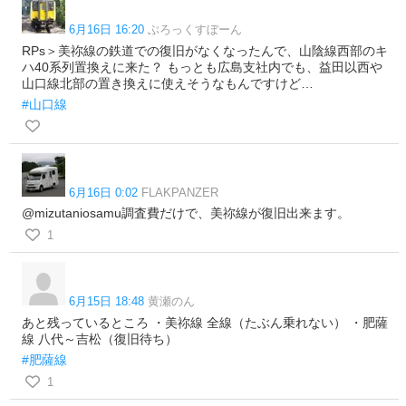
6月16日 16:20
ぶろっくすぼーん
RPs＞美祢線の鉄道での復旧がなくなったんで、山陰線西部のキ
ハ40系列置換えに来た？ もっとも広島支社内でも、益田以西や
山口線北部の置き換えに使えそうなもんですけど…
#山口線
6月16日 0:02
FLAKPANZER
@mizutaniosamu調査費だけで、美祢線が復旧出来ます。
1
6月15日 18:48
黄瀬のん
あと残っているところ ・美祢線 全線（たぶん乗れない） ・肥薩
線 八代～吉松（復旧待ち）
#肥薩線
1