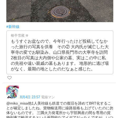
#新幹線
椿亭雪藏 ❄️
もうすぐお盆なので、今年行ったけど投稿してなか
った旅行の写真を供養 その② 大内氏が滅亡した大
寧寺の変でお馴染み、山口県長門市の大寧寺を訪問
2枚目の写真は大内側や公家の墓、実はこの中に私
の先祖や遠い親戚の墓もあります。 地形的に逃げ場
がなく、最期の地としたのだなぁと感じた。
8月4日 23:57
電線マン
@miko_misa他1人美祢線も鉄道での復旧を諦めてBRT化するこ
とが確定しましたね。貨物輸送用に線路規格も上げていたのに勿
体ないものです。 三隅火力発電所から宇部興産の間を専用の貨
物列車で輸送するという画期的なアイデアだったんですが、いつ