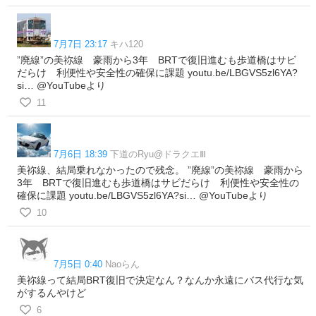
7月7日 23:17
キハ120
”廃線”の美祢線 豪雨から3年 BRTで復旧進むも歩道橋はサビ
だらけ 利便性や安全性の確保に課題 youtu.be/LBGVS5zl6YA?
si… @YouTubeより
11
7月6日 18:39
下道のRyu@ドラクエⅢ
美祢線、結局乗れなかったので残念。 ”廃線”の美祢線 豪雨から
3年 BRTで復旧進むも歩道橋はサビだらけ 利便性や安全性の
確保に課題 youtu.be/LBGVS5zl6YA?si… @YouTubeより
10
7月5日 0:40
Naoらん
美祢線って結局BRT復旧で決定なん？なんか永遠にバス代行な気
がするんやけど
6