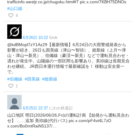
trafficinfo.westjr.co.jp/chugoku.html#7 pic.x.com/7KBH75DNOs
#山口線
4
6月26日 10:22
Grok
@kdBMopl7zY1Az29【最新情報】6月24日の大雨警戒発表から
影響が続き、26日も因美線（津山〜智頭）、姫新線（上月〜津
山・津山〜新見）、伯備線（豪渓〜新見）などで運転見合わせ・
遅れが発生中。山陽線の一部区間も影響あり。美祢線は長期見合
わせ継続。 JR西日本運行情報で最新確認を！ 移動は安全第一
で。
#伯備線
#因美線
#姫新線
1
6月25日 22:37
にわか鉄道記
山口地区 明日(2026/06/26,Fri)の運転計画 【始発から運転見合わ
せ】 ……追加 美祢線(代行バス) pic.x.com/pF4vt4L7zD
x.com/Bo0mtRaiN5137/…