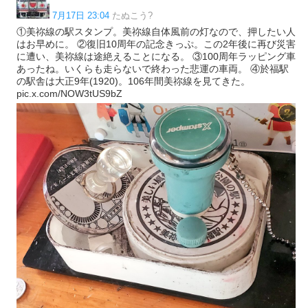
7月17日 23:04
たぬこう?
①美祢線の駅スタンプ。美祢線自体風前の灯なので、押したい人
はお早めに。 ②復旧10周年の記念きっぷ。この2年後に再び災害
に遭い、美祢線は途絶えることになる。 ③100周年ラッピング車
あったね。いくらも走らないで終わった悲運の車両。 ④於福駅
の駅舎は大正9年(1920)。106年間美祢線を見てきた。
pic.x.com/NOW3tUS9bZ