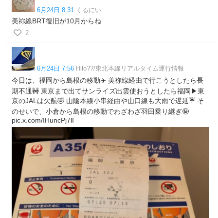
6月24日 8:31
くるにい
美祢線BRT復旧が10月からね
2
6月24日 7:56
Hilo??/東北本線リアルタイム運行情報
今日は、福岡から島根の移動✈️ 美祢線経由で行こうとしたら長
期不通🚧 東京まで出てサンライズ出雲使おうとしたら福岡▶︎東
京のJALは欠航🤣 山陰本線小串経由や山口線も大雨で遅延☔️ そ
のせいで、小倉から島根の移動でわざわざ羽田乗り継ぎ🤪
pic.x.com/IHuncPj7lI