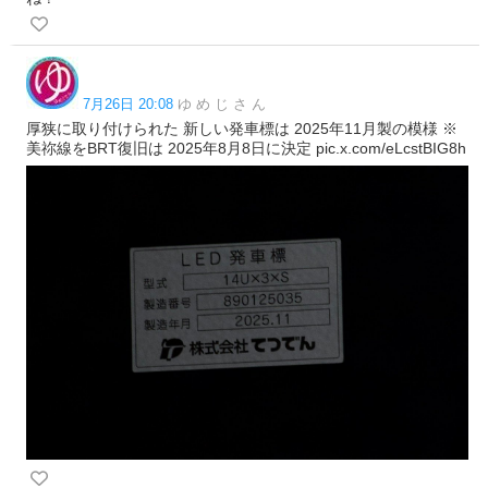
7月26日 20:08
ゆ め じ さ ん
厚狭に取り付けられた 新しい発車標は 2025年11月製の模様 ※
美祢線をBRT復旧は 2025年8月8日に決定 pic.x.com/eLcstBIG8h