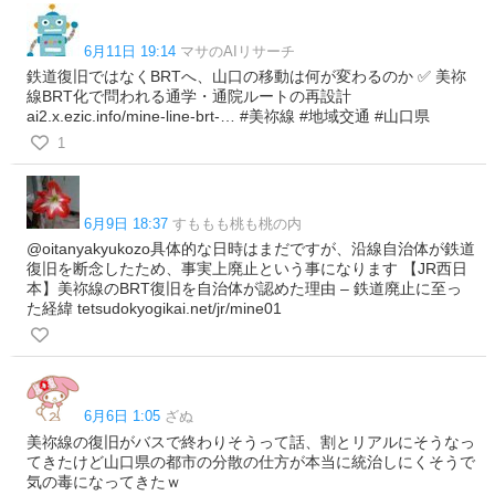
6月11日 19:14
マサのAIリサーチ
鉄道復旧ではなくBRTへ、山口の移動は何が変わるのか ✅️ 美祢
線BRT化で問われる通学・通院ルートの再設計
ai2.x.ezic.info/mine-line-brt-… #美祢線 #地域交通 #山口県
1
6月9日 18:37
すももも桃も桃の内
@oitanyakyukozo具体的な日時はまだですが、沿線自治体が鉄道
復旧を断念したため、事実上廃止という事になります 【JR西日
本】美祢線のBRT復旧を自治体が認めた理由 – 鉄道廃止に至っ
た経緯 tetsudokyogikai.net/jr/mine01
6月6日 1:05
ざぬ
美祢線の復旧がバスで終わりそうって話、割とリアルにそうなっ
てきたけど山口県の都市の分散の仕方が本当に統治しにくそうで
気の毒になってきたｗ