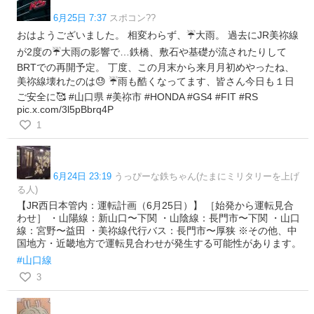
6月25日 7:37
スポコン??
おはようございました。 相変わらず、☔大雨。 過去にJR美祢線
が2度の☔大雨の影響で…鉄橋、敷石や基礎が流されたりして
BRTでの再開予定。 丁度、この月末から来月月初めやったね、
美祢線壊れたのは😓 ☔雨も酷くなってます、皆さん今日も１日
ご安全に🥰 #山口県 #美祢市 #HONDA #GS4 #FIT #RS
pic.x.com/3l5pBbrq4P
1
6月24日 23:19
うっぴーな鉄ちゃん(たまにミリタリーを上げ
る人)
【JR西日本管内：運転計画（6月25日）】 ［始発から運転見合
わせ］ ・山陽線：新山口〜下関 ・山陰線：長門市〜下関 ・山口
線：宮野〜益田 ・美祢線代行バス：長門市〜厚狭 ※その他、中
国地方・近畿地方で運転見合わせが発生する可能性があります。
#山口線
3