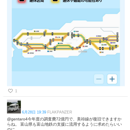
1
6月28日 19:39
FLAKPANZER
@gentaro4今年度の調査費72億円で、美祢線が復旧できますか
らね。 富山県も富山地鉄の支援に流用するように求めたらいい
のに。