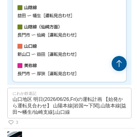
にわか鉄道記
山口地区 明日(2026/06/26,Fri)の運転計画 【始発か
ら運転見合わせ】 山陽本線[岩国〜下関],山陰本線[益
田〜幡生/仙崎支線],山口線
3