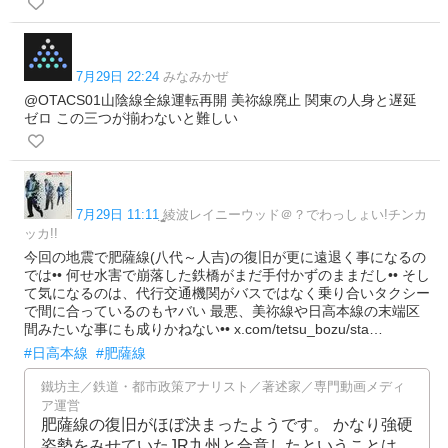
7月29日 22:24
みなみかぜ
@OTACS01山陰線全線運転再開 美祢線廃止 関東の人身と遅延
ゼロ この三つが揃わないと難しい
7月29日 11:11
̺̬̥̤̯̣̮綾波レイニーウッド＠？でわっしょい!チンカ
ッカ!!
今回の地震で肥薩線(八代～人吉)の復旧が更に遠退く事になるの
では•• 何せ水害で崩落した鉄橋がまだ手付かずのままだし•• そし
て気になるのは、代行交通機関がバスではなく乗り合いタクシー
で間に合っているのもヤバい 最悪、美祢線や日高本線の末端区
間みたいな事にも成りかねない•• x.com/tetsu_bozu/sta…
#日高本線
#肥薩線
鐵坊主／鉄道・都市政策アナリスト／著述家／専門動画メディ
ア運営
肥薩線の復旧がほぼ決まったようです。 かなり強硬
姿勢をみせていたJR九州と合意したということは、