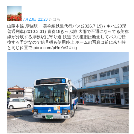
7月23日 21:23
たはら
山陽本線 厚狭駅・ 美祢線鉄道代行バス(2026.7.19) / キハ120形
普通列車(2010.3.31) 青春18きっぷ旅 大雨で不通になってる美祢
線が分岐する厚狭駅に寄り道 鉄道での復旧は断念してバスに転
換する予定なので信号機も使用停止 ホームの写真は前に来た時
と同じ位置で pic.x.com/pRnYeGUxig