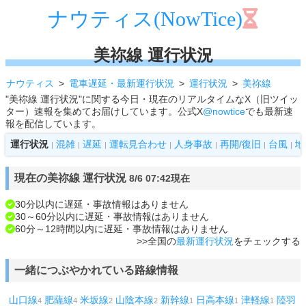
ナウティス(NowTice)
美祢線 運行状況
ナウティス
電車遅延・最新運行状況
運行状況
美祢線
"美祢線 運行状況"に関する今日・現在のリアルタイムなX（旧ツイッ
ター）速報を集めてお届けしています。公式X
@nowtice
でも最新速
報を配信しています。
運行状況
混雑
遅延
運転見合わせ
人身事故
再開/復旧
台風
地
|
|
|
|
|
|
|
現在の美祢線 運行状況
8/6 07:42現在
30分以内に遅延・事故情報はありません
30～60分以内に遅延・事故情報はありません
60分～12時間以内に遅延・事故情報はありません
>>全国の
最新運行状況
をチェックする
一緒につぶやかれている路線情報
山口線
肥薩線
米坂線
山陰本線
新幹線
日高本線
津軽線
陸羽
4
4
2
2
1
1
1