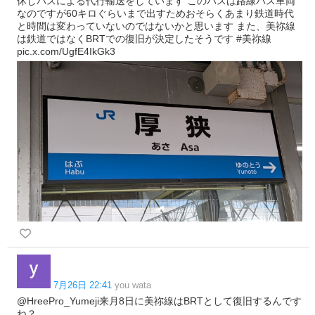
休しバスによる代行輸送をしています このバスは路線バス車両
なのですが60キロぐらいまで出すためおそらくあまり鉄道時代
と時間は変わっていないのではないかと思います また、美祢線
は鉄道ではなくBRTでの復旧が決定したそうです #美祢線
pic.x.com/UgfE4IkGk3
7月26日 22:41
you wata
@HreePro_Yumeji来月8日に美祢線はBRTとして復旧するんです
ね？