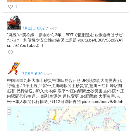
1
7月11日 0:02
きゃび
”廃線”の美祢線 豪雨から3年 BRTで復旧進むも歩道橋はサビ
だらけ 利便性や安全性の確保に課題 youtu.be/LBGVS5zl6YA?
si… @YouTubeより
7月9日 6:30
kaze
中国四国九州大雨土砂災害運転見合わせ JR美祢線,大雨災害,代
行輸送 JR予土線,半家〜江川崎駅間土砂災害,窪川〜江川崎駅間
振替.代行輸送, JR久大本線,湯平〜庄内駅間土砂災害,由布院〜庄
内駅間代行輸送,一部列車運休.運転変更 JR肥薩線,大雨災害,吉
松〜隼人駅間代行輸送,7月12日運転再開 pic.x.com/bedv9z9dnh