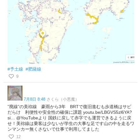
#予土線
#肥薩線
9
7月8日 8:48
さくら（小悪魔）
”廃線”の美祢線 豪雨から3年 BRTで復旧進むも歩道橋はサビ
だらけ 利便性や安全性の確保に課題 youtu.be/LBGVS5zl6YA?
si… @YouTubeより 国鉄に戻して赤字でも運営できるように戻
せ！美祢線は乗客は少ないが学生の大事な足です山の中を走るワ
ンマンカー無くさないで仕事で利用してました
12