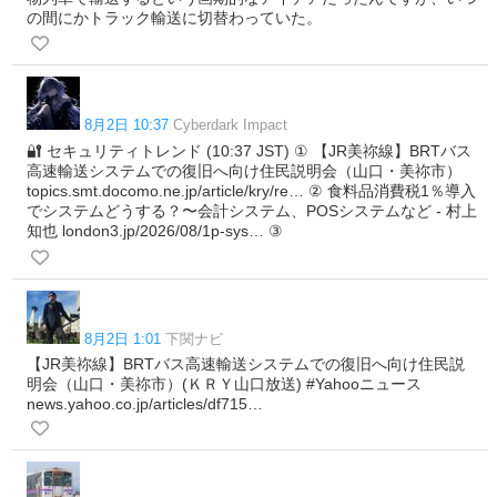
の間にかトラック輸送に切替わっていた。
8月2日 10:37
Cyberdark Impact
🔐 セキュリティトレンド (10:37 JST) ① 【JR美祢線】BRTバス
高速輸送システムでの復旧へ向け住民説明会（山口・美祢市）
topics.smt.docomo.ne.jp/article/kry/re… ② 食料品消費税1％導入
でシステムどうする？〜会計システム、POSシステムなど - 村上
知也 london3.jp/2026/08/1p-sys… ③
8月2日 1:01
下関ナビ
【JR美祢線】BRTバス高速輸送システムでの復旧へ向け住民説
明会（山口・美祢市）(ＫＲＹ山口放送) #Yahooニュース
news.yahoo.co.jp/articles/df715…