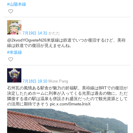
#山陽本線
7月19日 14:31
かたた
@2kvodYOgveteN26米坂線は鉄道でいつか復旧するけど、美祢
線は鉄道での復旧が見えませんね。
#米坂線
7月18日 19:10
Mune Pang
石州瓦の風情ある駅舎が魅力の於福駅。美祢線はBRTでの復旧が
決定したためホームに列車が入ってくる光景は過去の物に。ただ
隣接する道の駅は温泉も併設され盛況だったので観光資源として
の活用に期待できそう pic.x.com/0mwteJrisX