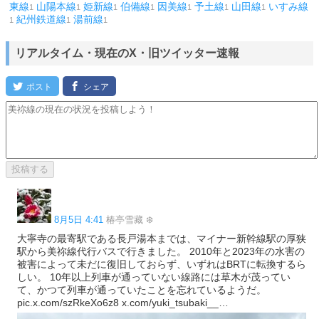
東線
山陽本線
姫新線
伯備線
因美線
予土線
山田線
いすみ線
1
1
1
1
1
1
1
紀州鉄道線
湯前線
1
1
1
リアルタイム・現在のX・旧ツイッター速報
8月5日 4:41
椿亭雪藏 ❄️
大寧寺の最寄駅である長戸湯本までは、マイナー新幹線駅の厚狭
駅から美祢線代行バスで行きました。 2010年と2023年の水害の
被害によって未だに復旧しておらず、いずれはBRTに転換するら
しい。 10年以上列車が通っていない線路には草木が茂ってい
て、かつて列車が通っていたことを忘れているようだ。
pic.x.com/szRkeXo6z8 x.com/yuki_tsubaki__…