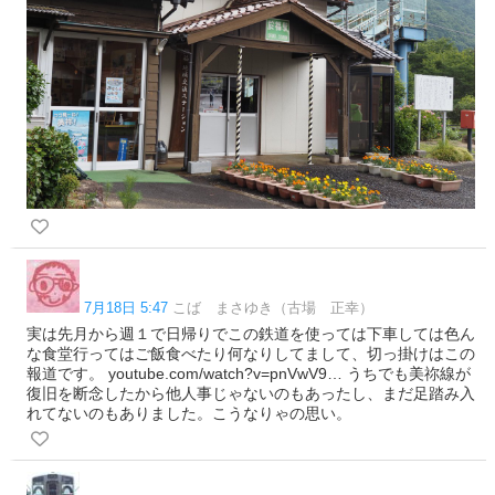
7月18日 5:47
こば まさゆき（古場 正幸）
実は先月から週１で日帰りでこの鉄道を使っては下車しては色ん
な食堂行ってはご飯食べたり何なりしてまして、切っ掛けはこの
報道です。 youtube.com/watch?v=pnVwV9… うちでも美祢線が
復旧を断念したから他人事じゃないのもあったし、まだ足踏み入
れてないのもありました。こうなりゃの思い。