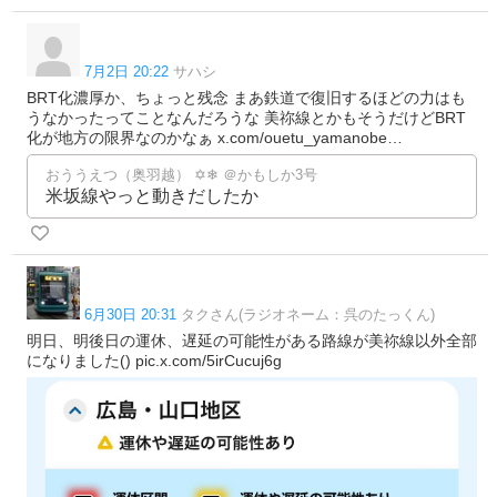
7月2日 20:22
サハシ
BRT化濃厚か、ちょっと残念 まあ鉄道で復旧するほどの力はも
うなかったってことなんだろうな 美祢線とかもそうだけどBRT
化が地方の限界なのかなぁ x.com/ouetu_yamanobe…
おううえつ（奥羽越） ✡❄ ＠かもしか3号
米坂線やっと動きだしたか
6月30日 20:31
タクさん(ラジオネーム：呉のたっくん)
明日、明後日の運休、遅延の可能性がある路線が美祢線以外全部
になりました() pic.x.com/5irCucuj6g