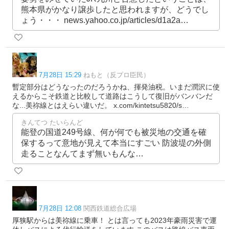
熊本県がかなり譲歩したと思われますが、どうでし
ょう・・・ news.yahoo.co.jp/articles/d1a2a…
7月28日 15:29
ねもと（反プロ臣民）
暫定部分はどうなったのだろうかね、揮発油税。いまだ潤沢に使
えるからこそ鉄道と比較して道路はこうして復旧がバンバンだ
な...美祢線とはえらい違いだ。 x.com/kintetsu5820/s…
きんてつ たいらんど
能登の国道249号線、何が何でも被災地の交通を確
保するって意地が見えて本当にすごい 防波堤の外側
走ることなんてまず無いもんな…
7月28日 12:08
関西鉄道総合広場
厚狭駅からは美祢線に乗車！ とは言っても2023年豪雨災害で運