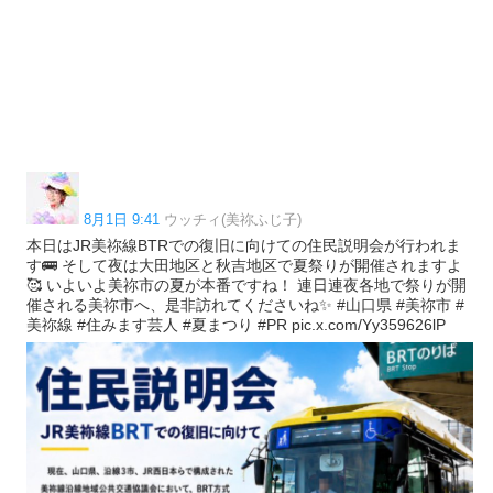
8月1日 9:41
ウッチィ(美祢ふじ子)
本日はJR美祢線BTRでの復旧に向けての住民説明会が行われま
す🚌 そして夜は大田地区と秋吉地区で夏祭りが開催されますよ
🥰 いよいよ美祢市の夏が本番ですね！ 連日連夜各地で祭りが開
催される美祢市へ、是非訪れてくださいね✨ #山口県 #美祢市 #
美祢線 #住みます芸人 #夏まつり #PR pic.x.com/Yy359626lP