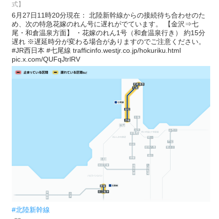
式】
6月27日11時20分現在： 北陸新幹線からの接続待ち合わせのた
め、次の特急花嫁のれん号に遅れがでています。 【金沢⇒七
尾・和倉温泉方面】 ・花嫁のれん1号（和倉温泉行き） 約15分
遅れ ※遅延時分が変わる場合がありますのでご注意ください。
#JR西日本 #七尾線 trafficinfo.westjr.co.jp/hokuriku.html
pic.x.com/QUFqJtrlRV
#北陸新幹線