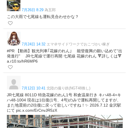
7月26日 8:29
為五郎
この大雨で七尾線も運転見合わせかな？
7月24日 14:32
エマ＠サイドワークでおこづかい稼ぎ
#PR 【動画】観光列車｢花嫁のれん｣ 能登復興の願い込めて“出
発進行” JR七尾線で運行再開 七尾線 花嫁のれん 🔻詳しくは🔻
a.r10.to/hR6MP6
7月12日 10:41
北陸の撮り鉄(NGT48推し)
JR七尾線 8011D 特急花嫁のれん1号 和倉温泉行き キハ48-4+キ
ハ48-1004 現在は1往復(1号、4号)のみで運転再開してますが、
また地震前の2往復に戻って欲しいですね！✨️ 2026.7.12 金沢駅
にて pic.x.com/ErCnvJR5zX