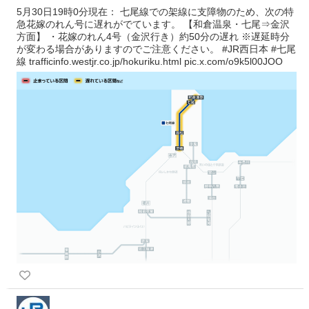
5月30日19時0分現在： 七尾線での架線に支障物のため、次の特
急花嫁のれん号に遅れがでています。 【和倉温泉・七尾⇒金沢
方面】 ・花嫁のれん4号（金沢行き）約50分の遅れ ※遅延時分
が変わる場合がありますのでご注意ください。 #JR西日本 #七尾
線 trafficinfo.westjr.co.jp/hokuriku.html pic.x.com/o9k5l00JOO