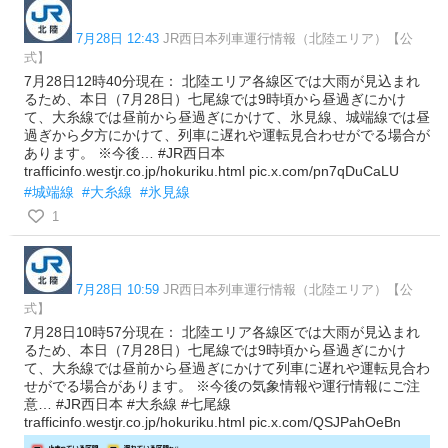
7月28日 12:43
JR西日本列車運行情報（北陸エリア）【公
式】
7月28日12時40分現在： 北陸エリア各線区では大雨が見込まれ
るため、本日（7月28日）七尾線では9時頃から昼過ぎにかけ
て、大糸線では昼前から昼過ぎにかけて、氷見線、城端線では昼
過ぎから夕方にかけて、列車に遅れや運転見合わせがでる場合が
あります。 ※今後… #JR西日本
trafficinfo.westjr.co.jp/hokuriku.html pic.x.com/pn7qDuCaLU
#城端線
#大糸線
#氷見線
1
7月28日 10:59
JR西日本列車運行情報（北陸エリア）【公
式】
7月28日10時57分現在： 北陸エリア各線区では大雨が見込まれ
るため、本日（7月28日）七尾線では9時頃から昼過ぎにかけ
て、大糸線では昼前から昼過ぎにかけて列車に遅れや運転見合わ
せがでる場合があります。 ※今後の気象情報や運行情報にご注
意… #JR西日本 #大糸線 #七尾線
trafficinfo.westjr.co.jp/hokuriku.html pic.x.com/QSJPahOeBn