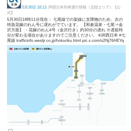
5月30日 18:13
JR西日本列車運行情報（北陸エリア）【公
式】
5月30日18時11分現在： 七尾線での架線に支障物のため、次の
特急花嫁のれん号に遅れがでています。 【和倉温泉・七尾⇒金
沢方面】 ・花嫁のれん4号（金沢行き）約30分の遅れ ※遅延時
分が変わる場合がありますのでご注意ください。 #JR西日本 #七
尾線 trafficinfo.westjr.co.jp/hokuriku.html pic.x.com/s2Nj76HEYq