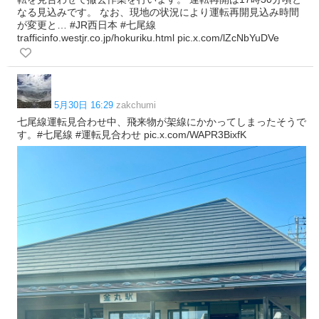
なる見込みです。 なお、現地の状況により運転再開見込み時間
が変更と… #JR西日本 #七尾線
trafficinfo.westjr.co.jp/hokuriku.html pic.x.com/lZcNbYuDVe
5月30日 16:29
zakchumi
七尾線運転見合わせ中、飛来物が架線にかかってしまったそうで
す。#七尾線 #運転見合わせ pic.x.com/WAPR3BixfK