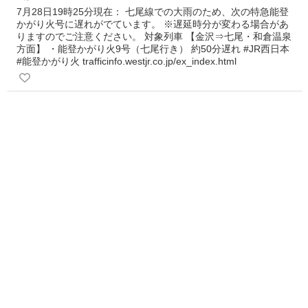
7月28日19時25分現在： 七尾線での大雨のため、次の特急能登
かがり火号に遅れがでています。 ※遅延時分が変わる場合があ
りますのでご注意ください。 対象列車 【金沢⇒七尾・和倉温泉
方面】 ・能登かがり火9号（七尾行き） 約50分遅れ #JR西日本
#能登かがり火 trafficinfo.westjr.co.jp/ex_index.html