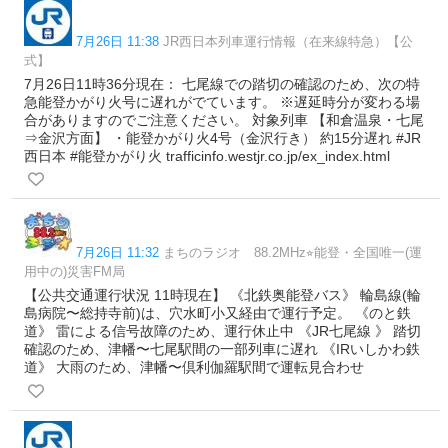
7月26日 11:38
JR西日本列車運行情報（在来線特急）【公
式】
7月26日11時36分現在： 七尾線での踏切の確認のため、次の特
急能登かがり火号に遅れがでています。 ※遅延時分が変わる場
合がありますのでご注意ください。 対象列車 【和倉温泉・七尾
⇒金沢方面】 ・能登かがり火4号（金沢行き） 約15分遅れ #JR
西日本 #能登かがり火 trafficinfo.westjr.co.jp/ex_index.html
7月26日 11:32
まちのラジオ 88.2MHz⭐︎能登・全国唯一(運
用中の)災害FM局
【公共交通運行状況 11時現在】 《北鉄奥能登バス》 輪島線(輪
島病院〜総持寺前)は、穴水町小又経由で運行予定。 《のと鉄
道》 雷による信号故障のため、運行休止中 《JR七尾線 》 踏切
確認のため、津幡〜七尾駅間の一部列車に遅れ 《IRいしかわ鉄
道》 大雨のため、津幡〜倶利伽羅駅間で運転見合わせ