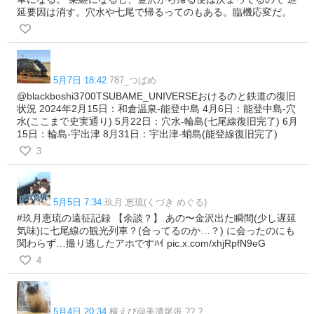
延要因は消す。穴水や七尾で帰るってのもある。臨機応変だ。
5月7日 18:42
787_つばめ
@blackboshi3700TSUBAME_UNIVERSEおけるのと鉄道の復旧
状況 2024年2月15日：和倉温泉-能登中島 4月6日：能登中島-穴
水(ここまで史実通り) 5月22日：穴水-輪島(七尾線復旧完了) 6月
15日：輪島-宇出津 8月31日：宇出津-蛸島(能登線復旧完了)
3
5月5日 7:34
玖月 恵琉(くづき めぐる)
#玖月恵琉の遠征記録 【余談？】 あの〜金沢出た瞬間(少し遅延
気味)に七尾線の観光列車？(合ってるのか…？) に会ったのにも
関わらず…撮り逃したアホですﾊｲ pic.x.com/xhjRpfN9eG
4
5月4日 20:34
横えび@美濃尾張 ?? ?