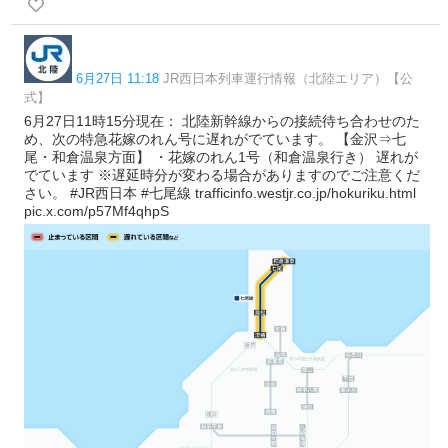
6月27日 11:18
JR西日本列車運行情報（北陸エリア）【公
式】
6月27日11時15分現在： 北陸新幹線からの接続待ち合わせのた
め、次の特急花嫁のれん号に遅れがでています。 【金沢⇒七
尾・和倉温泉方面】 ・花嫁のれん1号（和倉温泉行き） 遅れが
でています ※遅延時分が変わる場合がありますのでご注意くだ
さい。 #JR西日本 #七尾線 trafficinfo.westjr.co.jp/hokuriku.html
pic.x.com/p57Mf4qhpS