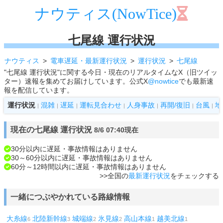
ナウティス(NowTice)
七尾線 運行状況
ナウティス
電車遅延・最新運行状況
運行状況
七尾線
"七尾線 運行状況"に関する今日・現在のリアルタイムなX（旧ツイッ
ター）速報を集めてお届けしています。公式X
@nowtice
でも最新速
報を配信しています。
運行状況
混雑
遅延
運転見合わせ
人身事故
再開/復旧
台風
地
|
|
|
|
|
|
|
現在の七尾線 運行状況
8/6 07:40現在
30分以内に遅延・事故情報はありません
30～60分以内に遅延・事故情報はありません
60分～12時間以内に遅延・事故情報はありません
>>全国の
最新運行状況
をチェックする
一緒につぶやかれている路線情報
大糸線
北陸新幹線
城端線
氷見線
高山本線
越美北線
6
3
2
2
1
1