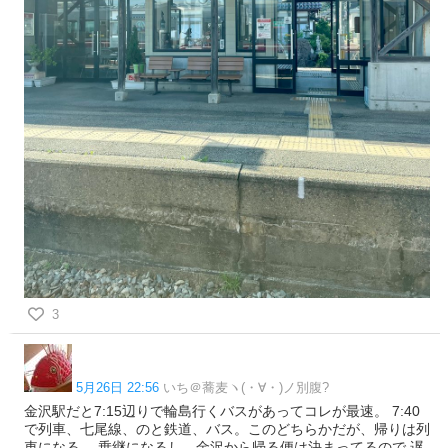
3
5月26日 22:56
いち＠蕎麦ヽ(・∀・)ノ別腹?
金沢駅だと7:15辺りで輪島行くバスがあってコレが最速。 7:40
で列車、七尾線、のと鉄道、バス。このどちらかだが、帰りは列
車になる。 乗継になるし、金沢から帰る便は決まってるので 遅