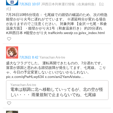
7月26日 10:07
JR西日本列車運行情報（在来線特急）【公
式】
7月26日10時5分現在： 七尾線での踏切の確認のため、次の特急
能登かがり火号に遅れがでています。 ※遅延時分が変わる場合
がありますのでご注意ください。 対象列車 【金沢⇒七尾・和倉
温泉方面】 ・能登かがり火1号（和倉温泉行き） 約20分遅れ
#JR西日本 #能登かがり火 trafficinfo.westjr.co.jp/ex_index.html
7月26日 8:42
Yamachan Ani-tre
盛大なフラグでした。 運転再開できたものの、7分遅れです。
落雷が原因と思われる踏切故障が発生してます、七尾線。 こり
ゃ、今日の予定変更しないといけないかもしれない。
pic.x.com/qPwHLwy634 x.com/ani2YamA/statu…
Yamachan Ani-tre
電車は順調に北へ移動していってるが、北の空が怪
しい・・・ 雨量規制で止まらないでね、七尾線