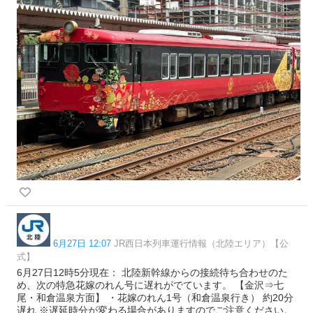
6月27日 12:07
JR西日本列車運行情報（北陸エリア）【公
式】
6月27日12時5分現在： 北陸新幹線からの接続待ち合わせのた
め、次の特急花嫁のれん号に遅れがでています。 【金沢⇒七
尾・和倉温泉方面】 ・花嫁のれん1号（和倉温泉行き） 約20分
遅れ ※遅延時分が変わる場合がありますのでご注意ください。