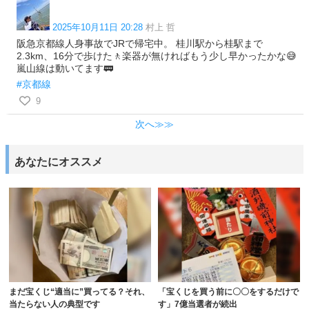
2025年10月11日 20:28
村上 哲
阪急京都線人身事故でJRで帰宅中。 桂川駅から桂駅まで
2.3km、16分で歩けた🚶楽器が無ければもう少し早かったかな😅
嵐山線は動いてます🚃
#京都線
9
次へ≫≫
あなたにオススメ
まだ宝くじ“適当に”買ってる？それ、
「宝くじを買う前に〇〇をするだけで
当たらない人の典型です
す」7億当選者が続出