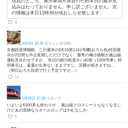
現在のところ、展示車両不具合のため本日の展示見
込みはたっておりません。申し訳ございません。次
の情報は本日11時30分頃おしらせ致します。
9
4月4日 10:39
良ちゃん@1994
京都鉄道博物館、この週末のDE10形1161号機(おろち色)特別展
示が2日間も中止延期しただけでなく、最寄の梅小路駅が嵐山線
運転見合わせですか… 先日の錦川鉄道キハ40形（1009号車）特
別展示は、返還が出来ないままですし、災難が続きますね…
（明日おろち目的で行く予定ですが…）
14
3月20日 20:38
うみいろ
いよいよ6300系も終わりが… 嵐山線クロスシートもなくなるし
けどあの混雑ならオールロングはやむなしか
5