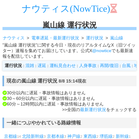
ナウティス(NowTice)
嵐山線 運行状況
ナウティス
電車遅延・最新運行状況
運行状況
嵐山線
"嵐山線 運行状況"に関する今日・現在のリアルタイムなX（旧ツイッ
ター）速報を集めてお届けしています。公式X
@nowtice
でも最新速
報を配信しています。
運行状況
混雑
遅延
運転見合わせ
人身事故
再開/復旧
台風
地
|
|
|
|
|
|
|
現在の嵐山線 運行状況
8/8 15:14現在
30分以内に遅延・事故情報はありません
30～60分以内に遅延・事故情報はありません
60分～12時間以内に遅延・事故情報はありません
>>全国の
最新運行状況
をチェックする
一緒につぶやかれている路線情報
京都線
北陸新幹線
京都本線
神戸線
東西線
堺筋線
新幹線
14
3
3
2
2
2
1