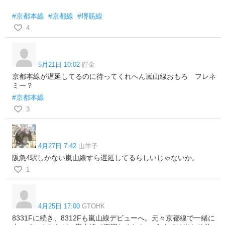
#京都本線
#京都線
#堺筋線
4
5月21日 10:02
貯金
京都本線が遅延してるのに待ってくれへん嵐山線おもろ フレネ
ミー？
#京都本線
3
4月27日 7:42
山羊子
阪急4駅しかない嵐山線すら遅延してるらしいじゃないか。
1
4月25日 17:00
GTOHK
8331Fに続き、8312Fも嵐山線デビューへ。元々京都線で一緒に