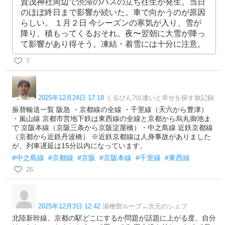
賀茂神社周辺で渋滞のバスの立ち往生が発生。当日
のほぼ終日まで影響が続いた。車で向かうのが原因
らしい。 １月２日 今シーズンの寒気が入り、雪が
降り、積もってくるおそれ。夜〜翌朝に大雪が降っ
て影響があり得そう。凍結・着雪には十分に注意。
7
2025年12月24日 17:18
くるぴん?出逢いと幸せを探す旅記録
振替輸送一覧 阪急 ・京都線の全線 ・千里線（天六から豊津）
・嵐山線 京都市営地下鉄は東西線の全線と京都から烏丸御池ま
で 京阪本線（京阪三条から京阪淀屋橋）・中之島線 近鉄京都線
（京都から近鉄丹波橋） ※近鉄京都線は人身事故がありました
が、列車遅延は15分以内になっています。
#中之島線
#京都線
#京阪
#京阪本線
#千里線
#東西線
26
2025年12月3日 12:42
湯檜曽ループ↔次元のシェフ
北陸新幹線、京都の駅どこにするか問題が話題に上がる度、自分