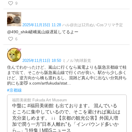
9
2025年11月15日 11:28
ハル@次は12月ぬいCosフリマ予定
@490_shiki嵯峨嵐山線遅延してるよー
6
2025年11月11日 18:50
ミノル?肉球新党
住んでわかったけど、嵐山に行くなら嵐電よりも阪急京都線で桂
まで出て、そこから阪急嵐山線で行くのが良い。駅から少し歩く
けど、逆方向から橋も渡れるし、混雑ど真ん中に出ない分気持ち
的にも楽😼 x.com/artfukuda/stat…
#京都線
福田美術館 Fukuda Art Museum
中盤に #福田美術館 も出ております。 混んでいる
ところに集中しているので、そこを避ければ嵐山は
充分楽しめます。 ↓↓ 【京都の観光公害】外国人増
加で潤う一方”日本人離れ”も「インバウンド多いか
ら...」”| 特集 | MBSニュース