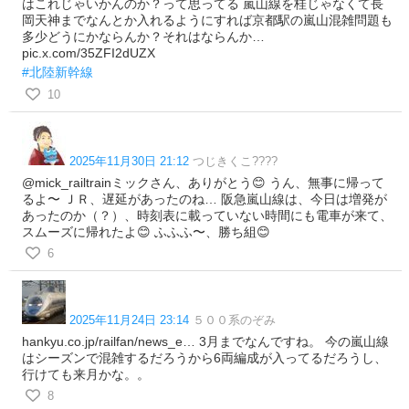
はこれじゃいかんのか？って思ってる 嵐山線を桂じゃなくて長
岡天神までなんとか入れるようにすれば京都駅の嵐山混雑問題も
多少どうにかならんか？それはならんか…
pic.x.com/35ZFI2dUZX
#北陸新幹線
10
2025年11月30日 21:12
つじきくこ????
@mick_railtrainミックさん、ありがとう😊 うん、無事に帰って
るよ〜 ＪＲ、遅延があったのね… 阪急嵐山線は、今日は増発が
あったのか（？）、時刻表に載っていない時間にも電車が来て、
スムーズに帰れたよ😊 ふふふ〜、勝ち組😊
6
2025年11月24日 23:14
５００系のぞみ
hankyu.co.jp/railfan/news_e… 3月までなんですね。 今の嵐山線
はシーズンで混雑するだろうから6両編成が入ってるだろうし、
行けても来月かな。。
8