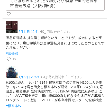
ちらほら表示されたり消えたり 特急正雀 特急高槻
市 普通淡路（大阪梅田発）
5
2月11日 19:41
HK_ 回送 かわらまち
阪急京都線⚠️ 折り返し運転ということですが、放送によると変
更になり、嵐山線以外は全線運転見合わせになったとのことです
ご注意ください
#京都線
19
1月27日 20:59
D51形蒸気機関車「デゴイチ」
H100に続き、キハ54 514も根室本線で踏切事故 H100は人身事
故、キハ54は鹿と衝突し根室本線が運休 E231系U584がFD対応
改造と機器更新 阪急快速8331・8312Fが4両編成に組み換え こ
ちらもVVVF機器更新、嵐山線6300系を置き換え 817系VN528も
ロングシートに改造 EF210 108が広島車両センターで全般検査
#根室本線