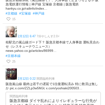
急電鉄運行情報 | 神戸線 宝塚線 京都線 | 阪急電鉄
hankyu.co.jp/railinfo/index…
#京都線
#宝塚線
#神戸線
15
2月12日 6:47
?冷やしんす2.0⚡️
桂駅北の嵐山線ガード下？ 阪急京都本線で人身事故 運転見合わ
せ（レスキューナウニュース）
news.yahoo.co.jp/articles/86999…
#京都本線
25
2月12日 0:22
関西臨時列車
阪急嵐山線 最終は若干の遅延で1往復運転済み 特に救済は無し
か pic.x.com/ZZLp3w5MJc x.com/yoshiaki200503…
関西臨時列車
阪急京都線 ダイヤ乱れによりイレギュラーな行先が