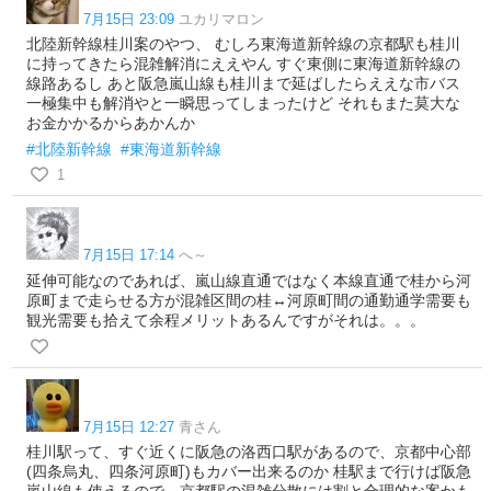
7月15日 23:09
ユカリマロン
北陸新幹線桂川案のやつ、 むしろ東海道新幹線の京都駅も桂川
に持ってきたら混雑解消にええやん すぐ東側に東海道新幹線の
線路あるし あと阪急嵐山線も桂川まで延ばしたらええな市バス
一極集中も解消やと一瞬思ってしまったけど それもまた莫大な
お金かかるからあかんか
#北陸新幹線
#東海道新幹線
1
7月15日 17:14
へ～
延伸可能なのであれば、嵐山線直通ではなく本線直通で桂から河
原町まで走らせる方が混雑区間の桂↔河原町間の通勤通学需要も
観光需要も拾えて余程メリットあるんですがそれは。。。
7月15日 12:27
青さん
桂川駅って、すぐ近くに阪急の洛西口駅があるので、京都中心部
(四条烏丸、四条河原町)もカバー出来るのか 桂駅まで行けば阪急