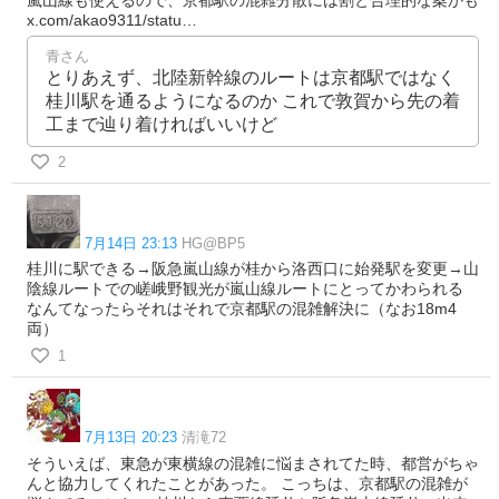
嵐山線も使えるので、京都駅の混雑分散には割と合理的な案かも
x.com/akao9311/statu…
青さん
とりあえず、北陸新幹線のルートは京都駅ではなく
桂川駅を通るようになるのか これで敦賀から先の着
工まで辿り着ければいいけど
2
7月14日 23:13
HG@BP5
桂川に駅できる→阪急嵐山線が桂から洛西口に始発駅を変更→山
陰線ルートでの嵯峨野観光が嵐山線ルートにとってかわられる
なんてなったらそれはそれで京都駅の混雑解決に（なお18m4
両）
1
7月13日 20:23
清滝72
そういえば、東急が東横線の混雑に悩まされてた時、都営がちゃ
んと協力してくれたことがあった。 こっちは、京都駅の混雑が