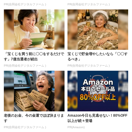
PR(合同会社デジタルファーム )
PR(合同会社デジタルファーム )
「宝くじを買う前に〇〇をするだけで
宝くじで貯金増やしたいなら「〇〇す
す」7億当選者が続出
るべき」
PR(合同会社デジタルファーム )
PR(合同会社デジタルファーム )
老後のお金、今の金運でほぼ決まりま
Amazon今日も見逃せない！80%OFF
す
以上が続々登場
PR(合同会社デジタルファーム )
PR(Amazon)