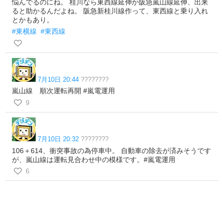
悩んでるのにね。 桂川なら東西線延伸か阪急嵐山線延伸、出来
ると助かるんだよね。 阪急新桂川線作って、東西線と乗り入れ
とかもあり。
#東横線
#東西線
7月10日 20:44
????????
嵐山線 順次運転再開 #嵐電運用
9
7月10日 20:32
????????
106＋614、衝突事故の為停車中。 自動車の除去が済みそうです
が、嵐山線は運転見合わせ中の模様です。#嵐電運用
6