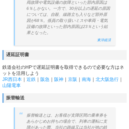
両故障や電気設備の故障といった部内原因は
6％しかない。一方で、30分以上の遅延の原因
については、自殺、線路立ち入りなど部外原
因が68％。係員の取り扱いミスや車両・電気
設備の故障といった部内原因は23％という結
果となった。
東洋経済
遅延証明書
鉄道会社のHPで遅延証明書を取得できるので必要な方はネ
ットを活用しよう
JR西日本
｜
近鉄
｜
阪急
｜
阪神
｜
京阪
｜
南海
｜
北大阪急行
｜
山陽電車
振替輸送
振替輸送とは、お客様が支障区間の乗車券を
あらかじめお持ちの場合で、列車の運転に支
障があった際、当社の路線又は当社が他の鉄