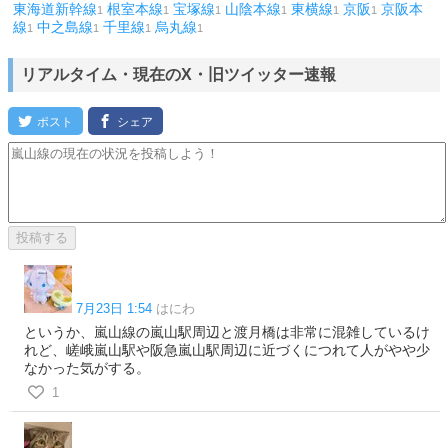
東海道新幹線
根室本線
宝塚線
山陰本線
東横線
京阪
京阪本
1
1
1
1
1
1
線
中之島線
千里線
烏丸線
1
1
1
1
リアルタイム・現在のX・旧ツイッター速報
7月23日 1:54
はにわ
というか、嵐山線の嵐山駅周辺と渡月橋は非常に混雑しているけ
れど、嵯峨嵐山駅や阪急嵐山駅周辺に近づくにつれて人がやや少
なかった気がする。
1