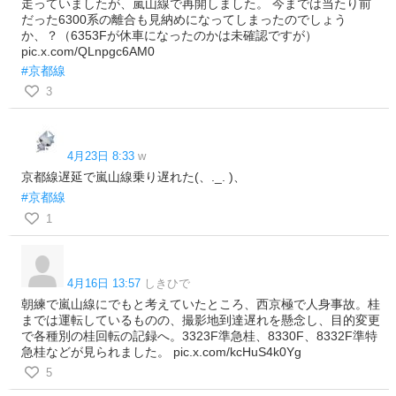
走っていましたが、嵐山線で再開しました。 今までは当たり前
だった6300系の離合も見納めになってしまったのでしょう
か、？（6353Fが休車になったのかは未確認ですが）
pic.x.com/QLnpgc6AM0
#京都線
3
4月23日 8:33
w
京都線遅延で嵐山線乗り遅れた(、._. )、
#京都線
1
4月16日 13:57
しきひで
朝練で嵐山線にでもと考えていたところ、西京極で人身事故。桂
までは運転しているものの、撮影地到達遅れを懸念し、目的変更
で各種別の桂回転の記録へ。3323F準急桂、8330F、8332F準特
急桂などが見られました。 pic.x.com/kcHuS4k0Yg
5