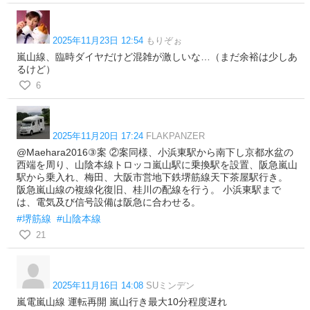
2025年11月23日 12:54
もりぞぉ
嵐山線、臨時ダイヤだけど混雑が激しいな…（まだ余裕は少しあ
るけど）
6
2025年11月20日 17:24
FLAKPANZER
@Maehara2016③案 ②案同様、小浜東駅から南下し京都水盆の
西端を周り、山陰本線トロッコ嵐山駅に乗換駅を設置、阪急嵐山
駅から乗入れ、梅田、大阪市営地下鉄堺筋線天下茶屋駅行き。
阪急嵐山線の複線化復旧、桂川の配線を行う。 小浜東駅まで
は、電気及び信号設備は阪急に合わせる。
#堺筋線
#山陰本線
21
2025年11月16日 14:08
SUミンデン
嵐電嵐山線 運転再開 嵐山行き最大10分程度遅れ