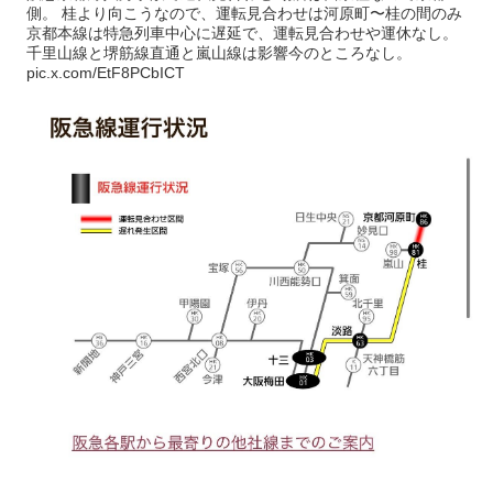
側。 桂より向こうなので、運転見合わせは河原町〜桂の間のみ
京都本線は特急列車中心に遅延で、運転見合わせや運休なし。
千里山線と堺筋線直通と嵐山線は影響今のところなし。
pic.x.com/EtF8PCbICT