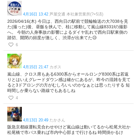
4月16日 13:42
芦屋交通 本社兼営業所(?×5済)
2026/04/16(木) 今日は、西向日の駅前で競輪輸送の大7038を見
た(撮った)後、昼飯を挟んで、桂に移動して嵐山線8331fの撮影
へ。 今朝の人身事故の影響によるダイヤ乱れで西向日駅東側の
踏切、開閉の頻度が激しく、渋滞が出来てた😥
6
4月15日 21:47
カボス
嵐山線、クロス席もある6300系からオールロング8300系は若返
りとはいえグレードダウン感は確かにあるが、昨今の混雑を見て
ると3ドアロングの方がむしろいいのかなぁとは思ったりする 短
時間しか乗らない路線でもあるしね
4
4月13日 20:49
たかさん
阪急京都線運転見合わせやけど嵐山線は動いてるから松尾大社か
松尾橋で市バス乗れば市内中心部まで行けるね 時間掛かるけ