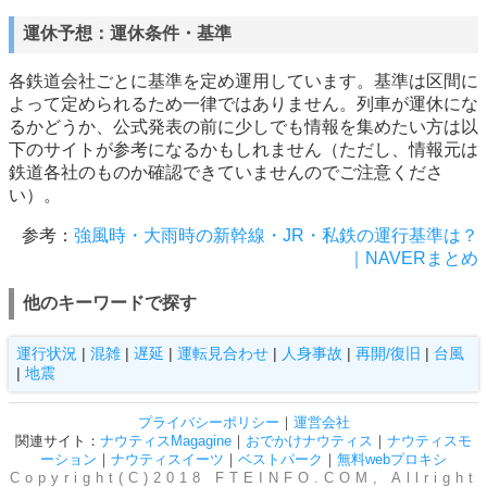
運休予想：運休条件・基準
各鉄道会社ごとに基準を定め運用しています。基準は区間に
よって定められるため一律ではありません。列車が運休にな
るかどうか、公式発表の前に少しでも情報を集めたい方は以
下のサイトが参考になるかもしれません（ただし、情報元は
鉄道各社のものか確認できていませんのでご注意くださ
い）。
参考：
強風時・大雨時の新幹線・JR・私鉄の運行基準は？
｜NAVERまとめ
他のキーワードで探す
運行状況
|
混雑
|
遅延
|
運転見合わせ
|
人身事故
|
再開/復旧
|
台風
|
地震
プライバシーポリシー
｜
運営会社
関連サイト：
ナウティスMagagine
｜
おでかけナウティス
｜
ナウティスモ
ーション
｜
ナウティスイーツ
｜
ベストパーク
｜
無料webプロキシ
Copyright(C)2018 FTEINFO.COM, Allright