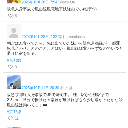
2025年10月28日 7:54
Shozo Oe
阪急人身事故で嵐山線嵐電地下鉄経由で小旅行^💦
8
2025年10月28日 7:32
藻ト_motokicks
朝ごはん食べてたら、先に出ていた妹から阪急京都線が 一部運
転見合わせ、とのこと。とはいえ嵐山線は変わらずなのでいつも
通りに家を出る。
#京都線
9
2025年10月11日 20:30
村上 哲
阪急京都線人身事故でJRで帰宅中。 桂川駅から桂駅まで
2.3km、16分で歩けた🚶楽器が無ければもう少し速かったかな😅
嵐山線は動いてます🚃
#京都線
11