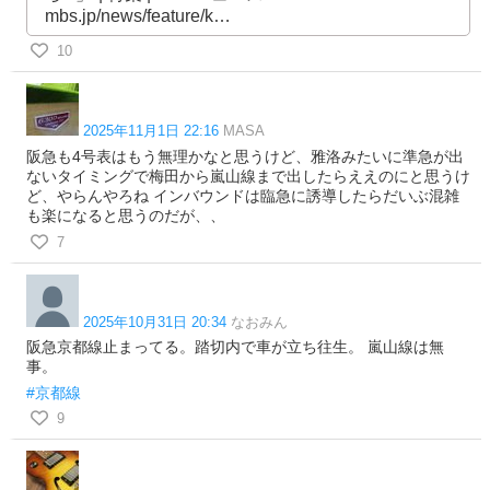
mbs.jp/news/feature/k…
10
2025年11月1日 22:16
MASA
阪急も4号表はもう無理かなと思うけど、雅洛みたいに準急が出
ないタイミングで梅田から嵐山線まで出したらええのにと思うけ
ど、やらんやろね インバウンドは臨急に誘導したらだいぶ混雑
も楽になると思うのだが、、
7
2025年10月31日 20:34
なおみん
阪急京都線止まってる。踏切内で車が立ち往生。 嵐山線は無
事。
#京都線
9