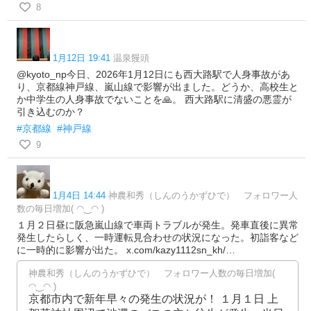
8
1月12日 19:41
温泉饅頭
@kyoto_np今日、2026年1月12日にも西大路駅で人身事故があ
り、京都線神戸線、嵐山線で影響が出ました。どうか、高校生と
か中学生の人身事故でないことを🙏。 西大路駅に清盛の悪霊が
引き込むのか？
#京都線
#神戸線
9
1月4日 14:44
神農和秀（しんのうかずひで） フォロワー人
数の毎日増加( ◠‿◠ )
１月２日昼に阪急嵐山線で車両トラブルが発生。発車直後に異常
発生したらしく、一時運転見合わせの状況になった。初詣客など
に一時的に影響が出た。 x.com/kazy1112sn_kh/…
神農和秀（しんのうかずひで） フォロワー人数の毎日増加(
◠‿◠ )
京都市内で新年早々の発生の状況が！ １月１日 上