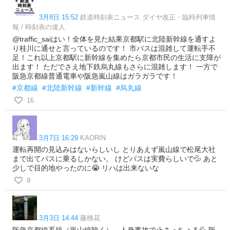
3月8日 15:52
鉄道時刻表ニュース ダイヤ改正・臨時列車情
報 / 時刻表の達人
@traffic_saiはい！全体を見た結果京都駅に北陸新幹線を通すよ
り桂川に通せと言っているのです！ 市バスは混雑して運転手不
足！これ以上京都駅に新幹線を集めたら京都市民の生活に支障が
出ます！ ただでさえ地下鉄烏丸線もさらに混雑します！ 一方で
阪急京都線普通電車や阪急嵐山線はガラガラです！
#京都線
#北陸新幹線
#新幹線
#烏丸線
16
3月7日 16:29
KAORIN
運転再開の見込みはないらしいし とりあえず嵐山線で松尾大社
まで出てバスに乗るしかない。 けどバスは実費らしいで💦 あと
少しで目的地やったのに😭 リハは出来ないな
9
3月3日 14:44
藤桃花
阪急京都線系統（嵐山線除く）、人身事故で止まっちょる💦 阪