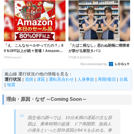
「え、こんなセールやってたの？」8
「たばこ税なし」思わぬ朗報に喫煙者
0％OFF以上が続々登場！Amazonの
が群がる新型タバコ
本気が...
PR(Amazon)
PR(株式会社HAL)
Recommended by
嵐山線 運行状況の他の情報を見る：
運行状況
|
混雑
|
遅延
|
運転見合わせ
|
人身事故
|
再開/復旧
|
台風
|
地震
理由・原因・なぜ ～Coming Soon～
国交省の調べでは、10分未満の遅延の主な原
因は、乗車時間の超過、ドア再開閉、急病人
の発生といった部外原因が94％を占める。車