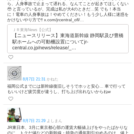
ら、人身事故で止まって遅れる、なんてことが起きてほしくない
🥹 と言っているが、完成は私が大4のときだ…笑 でも！本当
に！電車の人身事故は！やめてください！もう少し人様に迷惑を
かけないやり方で‼️ x.com/jrcentral_ofl/…
ＪＲ東海News【公式】
【ニュースリリース】東海道新幹線 静岡駅及び豊橋
駅ホームへの可動柵設置についてjr-
central.co.jp/news/release/_…
8月7日 21:31
かねた
福岡公式までには新幹線復旧しそうでホッと安心… 車で行って
もいいけど疲労度が違うし、打ち上げ出れないからねw
8月7日 21:29
よしまん
JR東日本、3月に東京都心部の運賃大幅値上げをやったばかりな
のに、トクだ値などの新幹線・特急の通年割引やめるのは、値上