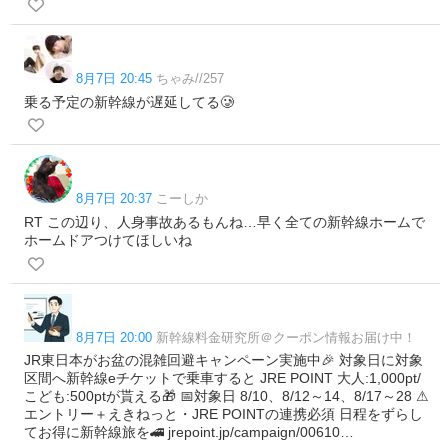
8月7日 20:45
ちゃみ//257
乗る予定の新幹線が遅延してる🥲
8月7日 20:37
こーしか
RT この辺り、人身事故あるもんね…早く全ての新幹線ホームで
ホームドアつけてほしいね
8月7日 20:00
新幹線料金研究所＠クーポン情報お届け中！
JR東日本がお盆の混雑回避キャンペーン実施中🎉 対象日に対象
区間へ新幹線eチケットで乗車すると JRE POINT 大人:1,000pt/
こども:500ptが貰える🎁 📅対象日 8/10、8/12～14、8/17～28 ⚠
エントリー＋えきねっと・JRE POINTの連携必須 日程をずらし
てお得に新幹線旅を🚄 jrepoint.jp/campaign/00610…