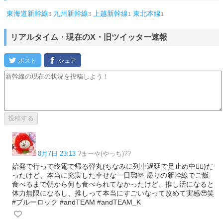
東海道新幹線
九州新幹線
上越新幹線
東北本線
3
3
1
1
リアルタイム・現在のX・旧ツイッター速報
8月7日 23:13
?まーや(やっち)??
始発で行って終電で帰る弾丸(ちなみに列車遅延で足止め中😵‍💫)だ
ったけど、本当に充実した幸せな一日🥰🫶 帰りの新幹線でご飯
食べるまで朝から何も食べられてなかったけど、推し活になると
体力無限になるし、推しって本当にすごいなって改めて実感🥹笑
#ブルーロック #andTEAM #andTEAM_K