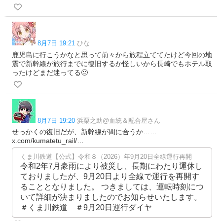
8月7日 19:21
ひな
鹿児島に行こうかなと思って前々から旅程立ててたけど今回の地
震で新幹線が旅行までに復旧するか怪しいから長崎でもホテル取
ったけどまだ迷ってる🙂
8月7日 19:20
浜栗之助@血統＆配合屋さん
せっかくの復旧だが、新幹線が間に合うか……
x.com/kumatetu_rail/…
くま川鉄道【公式】令和８（2026）年9月20日全線運行再開
令和2年7月豪雨により被災し、長期にわたり運休し
ておりましたが、9月20日より全線で運行を再開す
ることとなりました。 つきましては、運転時刻につ
いて詳細が決まりましたのでお知らせいたします。
＃くま川鉄道 ＃9月20日運行ダイヤ