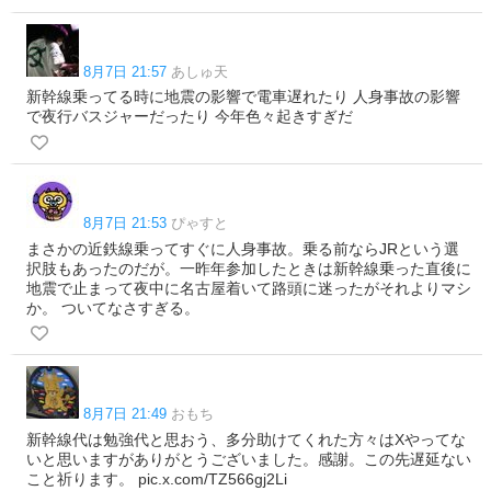
8月7日 21:57
あしゅ天
新幹線乗ってる時に地震の影響で電車遅れたり 人身事故の影響
で夜行バスジャーだったり 今年色々起きすぎだ
8月7日 21:53
ぴゃすと
まさかの近鉄線乗ってすぐに人身事故。乗る前ならJRという選
択肢もあったのだが。一昨年参加したときは新幹線乗った直後に
地震で止まって夜中に名古屋着いて路頭に迷ったがそれよりマシ
か。 ついてなさすぎる。
8月7日 21:49
おもち
新幹線代は勉強代と思おう、多分助けてくれた方々はXやってな
いと思いますがありがとうございました。感謝。この先遅延ない
こと祈ります。 pic.x.com/TZ566gj2Li