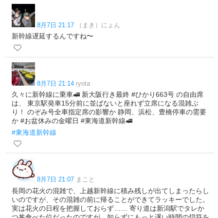
8月7日 21:17
（まき）にょん
新幹線遅延するんですね〜
8月7日 21:14
ryota
久々に新幹線に乗車🚅 新大阪行き最終 #ひかり663号 の自由席
は、 東京駅発車15分前に並ばないと座れず立席になる混雑ぶ
り！ のぞみ号全車指定席の影響か 静岡、浜松、豊橋停車の需要
か #お盆休みの金曜日 #東海道新幹線🚅
#東海道新幹線
8月7日 21:07
まこと
長岡の花火の混雑で、上越新幹線に積み残しが出てしまったらし
いのですが、その混雑の前に帰ることができてラッキーでした。
実は花火の日程を把握しておらず…… 寄り道は新潟駅でタレか
つ丼食べた位だったのですが、知らずにもっと遅い時間の切符を