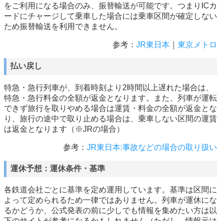
をご利用になる場合のみ、振替輸送が可能です。つまりICカ
ードにチャージして乗車した場合には乗車区間が確定しない
ため振替輸送を利用できません。
参考：
JR東日本
｜
東京メトロ
払い戻し
特急・急行列車が、到着時刻より2時間以上遅れた場合は、
特急・急行料金の全額が返金となります。また、列車が運転
できず旅行を取りやめる場合は運賃・料金の全額が返金とな
り、旅行の途中で取り止める場合は、乗車しない区間の運賃
は返金となります（※JRの場合）
参考：
JR東日本:事故などの場合の取り扱い
運休予想：運休条件・基準
各鉄道会社ごとに基準を定め運用しています。基準は区間に
よって定められるため一律ではありません。列車が運休にな
るかどうか、公式発表の前に少しでも情報を集めたい方は以
下のサイトが参考になるかもしれません（ただし、情報元は