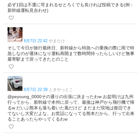
必ず1回は不運に苛まれるせとろくでも良ければ投稿できる(例：
新幹線運転見合わせ)
8月7日 22:42
やまたけ
そして今日が旅行最終日、新幹線から特急への乗換の際に雨で特
急しなのが運休になり運転再開まで数時間待ったらしいけど無事
最寄駅まで戻ってきたとのこと
8月7日 22:39
ときやっとこ
@peyoung_0000その通りの出張に決まったわw お盆明けは九州
行ってから、新幹線で本州に戻って、最後は神戸から飛行機で帰
るw だいぶ熊本も落ち着いた風だけど まだまだ現地は復旧でき
てないし大変だよな。お世話になってる熊本だから、行って出来
ることあったらやってくるわw