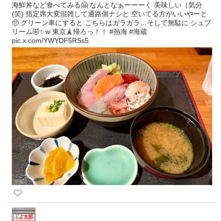
海鮮丼など食べてみる🤗 なんとなぁーーーく 美味しい（気分
(笑) 指定席大変混雑して通路側ナシと 空いてる方がいいやーと
🥺 グリーン車にすると こちらはガラガラ…そして無駄に シュプ
リーム🤣✨w 東京🗼帰ろっ！！ #熱海 #海蔵
pic.x.com/YWYDF5RSs5