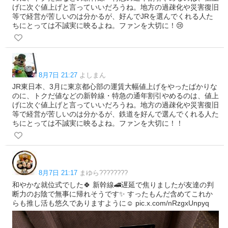
げに次ぐ値上げと言っていいだろうね。地方の過疎化や災害復旧
等で経営が苦しいのは分かるが、好んでJRを選んでくれる人た
ちにとっては不誠実に映るよね。ファンを大切に！😢
8月7日 21:27
よしまん
JR東日本、3月に東京都心部の運賃大幅値上げをやったばかりな
のに、トクだ値などの新幹線・特急の通年割引やめるのは、値上
げに次ぐ値上げと言っていいだろうね。地方の過疎化や災害復旧
等で経営が苦しいのは分かるが、鉄道を好んで選んでくれる人た
ちにとっては不誠実に映るよね。ファンを大切に！！
8月7日 21:17
まゆら????????
和やかな就位式でした🍀 新幹線🚄遅延で焦りましたが友達の判
断力のお陰で無事に帰れそうです✨ すったもんだ含めてこれか
らも推し活も悠久でありますように☺️ pic.x.com/nRzgxUnpyq