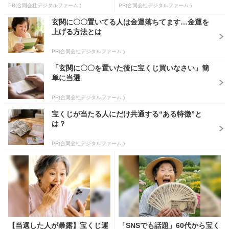
PR(合同会社デジタルファーム )
PR(合同会社デジタルファーム )
玄関に〇〇置いてる人は金運落ちてます…金運を
上げる方法とは
PR(合同会社デジタルファーム )
「玄関に〇〇を置いた後に宝くじ買いなさい」簡
単に当選
PR(合同会社デジタルファーム )
宝くじが当たる人にだけ共通する“ある特徴”と
は？
PR(合同会社デジタルファーム )
【当選した人が暴露】宝くじ運
「SNSでも話題」60代から宝く