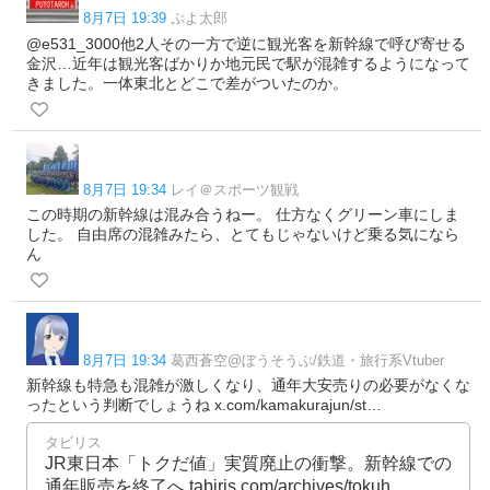
8月7日 19:39
ぷよ太郎
@e531_3000他2人その一方で逆に観光客を新幹線で呼び寄せる
金沢…近年は観光客ばかりか地元民で駅が混雑するようになって
きました。一体東北とどこで差がついたのか。
8月7日 19:34
レイ＠スポーツ観戦
この時期の新幹線は混み合うねー。 仕方なくグリーン車にしま
した。 自由席の混雑みたら、とてもじゃないけど乗る気になら
ん
8月7日 19:34
葛西蒼空@ぼうそうぶ/鉄道・旅行系Vtuber
新幹線も特急も混雑が激しくなり、通年大安売りの必要がなくな
ったという判断でしょうね x.com/kamakurajun/st…
タビリス
JR東日本「トクだ値」実質廃止の衝撃。新幹線での
通年販売を終了へ tabiris.com/archives/tokuh…