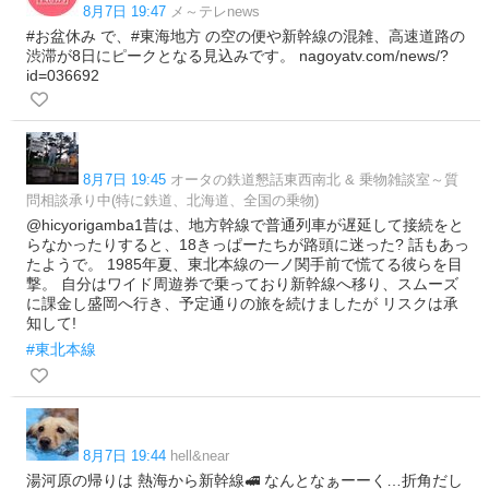
8月7日 19:47
メ～テレnews
#お盆休み で、#東海地方 の空の便や新幹線の混雑、高速道路の
渋滞が8日にピークとなる見込みです。 nagoyatv.com/news/?
id=036692
8月7日 19:45
オータの鉄道懇話東西南北 & 乗物雑談室～質
問相談承り中(特に鉄道、北海道、全国の乗物)
@hicyorigamba1昔は、地方幹線で普通列車が遅延して接続をと
らなかったりすると、18きっぱーたちが路頭に迷った? 話もあっ
たようで。 1985年夏、東北本線の一ノ関手前で慌てる彼らを目
撃。 自分はワイド周遊券で乗っており新幹線へ移り、スムーズ
に課金し盛岡へ行き、予定通りの旅を続けましたが リスクは承
知して!
#東北本線
8月7日 19:44
hell&near
湯河原の帰りは 熱海から新幹線🚅 なんとなぁーーく…折角だし