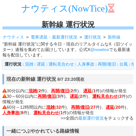
ナウティス(NowTice)
新幹線 運行状況
ナウティス
電車遅延・最新運行状況
運行状況
新幹線
"新幹線 運行状況"に関する今日・現在のリアルタイムなX（旧ツイッ
ター）速報を集めてお届けしています。公式X
@nowtice
でも最新速
報を配信しています。
運行状況
混雑
遅延
運転見合わせ
人身事故
再開/復旧
台風
地
|
|
|
|
|
|
|
現在の新幹線 運行状況
8/7 23:20現在
30分以内に
混雑
(
2
件)、
再開/復旧
(
2
件)、
遅延
(
1
件)の情報が発生
30～60分以内に
再開/復旧
(
3
件)、
遅延
(
2
件)、
運転見合わせ
(
2
件)の
情報が発生
60分～12時間以内に
混雑
(
32
件)、
再開/復旧
(
27
件)、
遅延
(
20
件)、
人身事故
(
8
件)、
運転見合わせ
(
1
件)の情報が発生
>>全国の
最新運行状況
をチェックする
一緒につぶやかれている路線情報