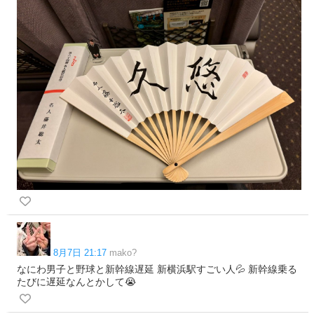
8月7日 21:17
mako?
なにわ男子と野球と新幹線遅延 新横浜駅すごい人💦 新幹線乗る
たびに遅延なんとかして😭