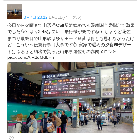
8月7日 23:12
EAGLE(イーグル)
今日から火曜まで山形帰省🚄新幹線めちゃ混雑🈵全席指定で満席
でした💦やはり2:45は長い…飛行機が楽ですね✈️ ちょうど花笠
まつり最終日で山形駅は祭りモード🏮昔は何とも思わなかったけ
ど…こういう伝統行事は大事です👍 実家で遅めの夕食🌃デザー
トはふるさと納税で貰った山形県遊佐町の赤肉メロン🍈
pic.x.com/AIR2qMdLHn