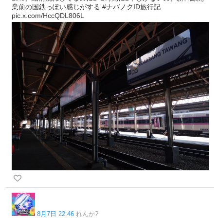
業前の国鉄っぽい感じがする #ナバノクID旅行記
pic.x.com/HccQDL806L
8月7日 22:46
れんか?