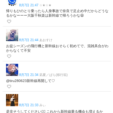
8月7日 21:47
☆★☆★
帰りもひのとり乗ったら人身事故で奈良で足止め中だからどうな
るかなーーー大阪千秋楽は新幹線で帰ろうかな😫
8月7日 21:44
あおすけ
お盆シーズンの飛行機と新幹線おそらく初めてで、混雑具合がわ
からなくて不安
8月7日 21:34
凪夏／ぱら(移行垢)
@tiru280623新幹線再開して♡
8月7日 21:33
みぃ
是非そうしてください🙂‍↕️ これから新幹線乗る機会も増えるか