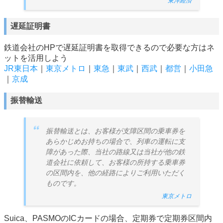
東洋経済
遅延証明書
鉄道会社のHPで遅延証明書を取得できるので必要な方はネ
ットを活用しよう
JR東日本
｜
東京メトロ
｜
東急
｜
東武
｜
西武
｜
都営
｜
小田急
｜
京成
振替輸送
振替輸送とは、お客様が支障区間の乗車券を
あらかじめお持ちの場合で、列車の運転に支
障があった際、当社の路線又は当社が他の鉄
道会社に依頼して、お客様の所持する乗車券
の区間内を、他の経路によりご利用いただく
ものです。
東京メトロ
Suica、PASMOのICカードの場合、定期券で定期券区間内