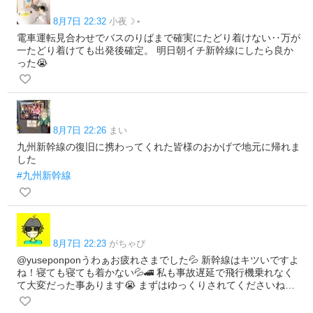
8月7日 22:32
小夜☽⋆
電車運転見合わせでバスのりばまで確実にたどり着けない‥万が
一たどり着けても出発後確定。 明日朝イチ新幹線にしたら良か
った😭
8月7日 22:26
まい
九州新幹線の復旧に携わってくれた皆様のおかげで地元に帰れま
した
#九州新幹線
8月7日 22:23
がちゃぴ
@yuseponponうわぁお疲れさまでした💦 新幹線はキツいですよ
ね！寝ても寝ても着かない💦🚄 私も事故遅延で飛行機乗れなく
て大変だった事あります😭 まずはゆっくりされてくださいね…