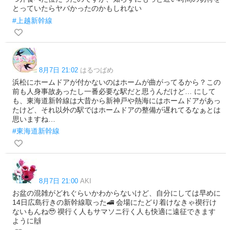
とっていたらヤバかったのかもしれない
#上越新幹線
8月7日 21:02
はるつばめ
浜松にホームドアが付かないのはホームが曲がってるから？この
前も人身事故あったし一番必要な駅だと思うんだけど… にして
も、東海道新幹線は大昔から新神戸や熱海にはホームドアがあっ
たけど、それ以外の駅ではホームドアの整備が遅れてるなぁとは
思いますね…
#東海道新幹線
8月7日 21:00
AKI
お盆の混雑がどれぐらいかわからないけど、自分にしては早めに
14日広島行きの新幹線取った🚄 会場にたどり着けなきゃ禊行け
ないもんね🥹 禊行く人もサマソニ行く人も快適に遠征できます
ように🙌