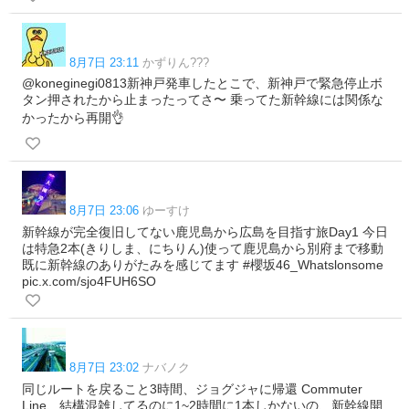
8月7日 23:11
かずりん???
@koneginegi0813新神戸発車したとこで、新神戸で緊急停止ボ
タン押されたから止まったってさ〜 乗ってた新幹線には関係な
かったから再開👌
8月7日 23:06
ゆーすけ
新幹線が完全復旧してない鹿児島から広島を目指す旅Day1 今日
は特急2本(きりしま、にちりん)使って鹿児島から別府まで移動
既に新幹線のありがたみを感じてます #櫻坂46_Whatslonsome
pic.x.com/sjo4FUH6SO
8月7日 23:02
ナバノク
同じルートを戻ること3時間、ジョグジャに帰還 Commuter
Line、結構混雑してるのに1~2時間に1本しかないの、新幹線開