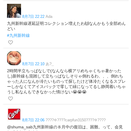
8月7日 22:22
Ada
九州新幹線遅延証明コレクション増えたわ🙌なんかもう全部めん
どい
#九州新幹線
8月7日 22:10
あ?⸒⸒
2時間半立ちっぱなしで(なんなら横アリめちゃくちゃ暑かった
し)新幹線も混雑して立ちっぱなしそりゃ倒れるわ、、、倒れち
ゃった人になんか冷たいものって探したけど体冷たくなるスプレ
ーしかなくてアイスバックで零して緑になってるし静岡着いちゃ
うし私なんもできなかった情けない😭😭😭
8月7日 22:06
????✡️???️?carpfun3150??️??✡️????
@shuma_sab九州新幹線の８月中の復旧は、困難。って、会見