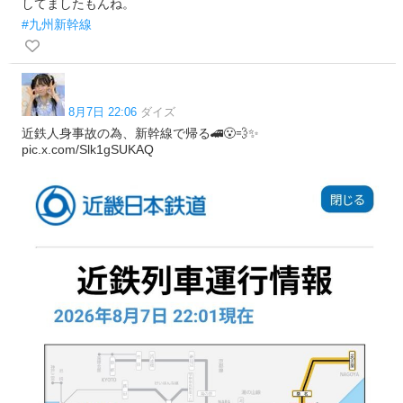
してましたもんね。
#九州新幹線
8月7日 22:06
ダイズ
近鉄人身事故の為、新幹線で帰る🚄😮‍💨✨️
pic.x.com/Slk1gSUKAQ