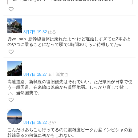
8月7日 19:32
はる
@yo_sah_新幹線自体は乗れたよ〜 けど遅延しすぎてた2本あと
のやつに乗ることになって駅で1時間30くらい待機してたw
8月7日 19:27
五十嵐文也
高速道路、新幹線の復旧優先はそれでいい。ただ県民が日常で使
う一般国道、在来線は以前から貧弱脆弱。しっかり直して欲し
い。当然国費で。
8月7日 19:22
さや
こんだけあちこち行ってるのに混雑度ピークお盆ドンピシャの新
幹線乗るの何気に初かもしれない。