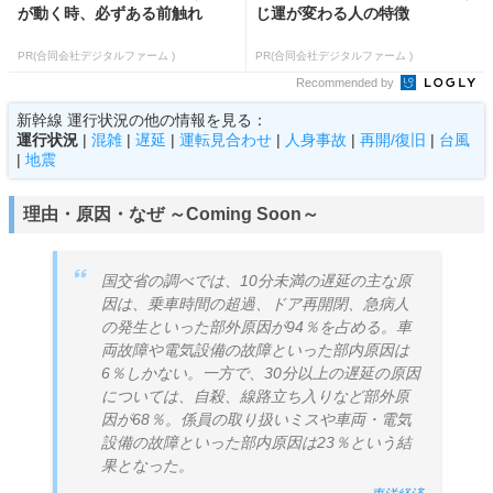
が動く時、必ずある前触れ
じ運が変わる人の特徴
PR(合同会社デジタルファーム )
PR(合同会社デジタルファーム )
Recommended by
新幹線 運行状況の他の情報を見る：
運行状況
|
混雑
|
遅延
|
運転見合わせ
|
人身事故
|
再開/復旧
|
台風
|
地震
理由・原因・なぜ ～Coming Soon～
国交省の調べでは、10分未満の遅延の主な原
因は、乗車時間の超過、ドア再開閉、急病人
の発生といった部外原因が94％を占める。車
両故障や電気設備の故障といった部内原因は
6％しかない。一方で、30分以上の遅延の原因
については、自殺、線路立ち入りなど部外原
因が68％。係員の取り扱いミスや車両・電気
設備の故障といった部内原因は23％という結
果となった。