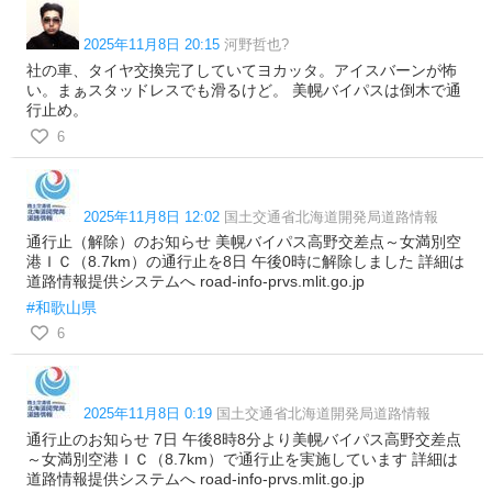
2025年11月8日 20:15
河野哲也?
社の車、タイヤ交換完了していてヨカッタ。アイスバーンが怖
い。まぁスタッドレスでも滑るけど。 美幌バイパスは倒木で通
行止め。
6
2025年11月8日 12:02
国土交通省北海道開発局道路情報
通行止（解除）のお知らせ 美幌バイパス高野交差点～女満別空
港ＩＣ（8.7km）の通行止を8日 午後0時に解除しました 詳細は
道路情報提供システムへ road-info-prvs.mlit.go.jp
#和歌山県
6
2025年11月8日 0:19
国土交通省北海道開発局道路情報
通行止のお知らせ 7日 午後8時8分より美幌バイパス高野交差点
～女満別空港ＩＣ（8.7km）で通行止を実施しています 詳細は
道路情報提供システムへ road-info-prvs.mlit.go.jp