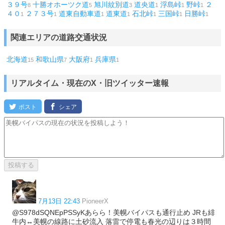
３９号
十勝オホーツク道
旭川紋別道
道央道
浮島峠
野峠
２
8
5
3
1
1
1
４０
２７３号
道東自動車道
道東道
石北峠
三国峠
日勝峠
1
1
1
1
1
1
1
関連エリアの道路交通状況
北海道
和歌山県
大阪府
兵庫県
15
7
1
1
リアルタイム・現在のX・旧ツイッター速報
7月13日 22:43
PioneerX
@S978dSQNEpPSSyKあらら！美幌バイパスも通行止め JRも緋
牛内↔︎美幌の線路に土砂流入 落雷で停電も春光の辺りは３時間