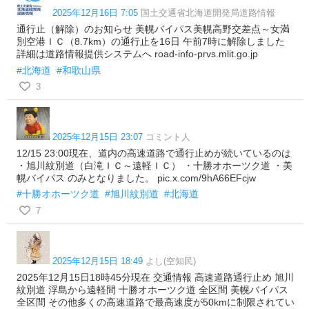
2025年12月16日 7:05
国土交通省北海道開発局道路情報
通行止（解除）のお知らせ 美幌バイパス美幌高野交差点～女満
別空港ＩＣ（8.7km）の通行止を16日 午前7時に解除しました
詳細は道路情報提供システムへ road-info-prvs.mlit.go.jp
#北海道
#和歌山県
3
2025年12月15日 23:07
コミント人
12/15 23:00現在、道内の高速道路で通行止めが続いているのは
・旭川紋別道（白滝ＩＣ～遠軽ＩＣ） ・十勝オホーツク道 ・美
幌バイパス のみとなりました。 pic.x.com/9hA66EFcjw
#十勝オホーツク道
#旭川紋別道
#北海道
7
2025年12月15日 18:49
よし(空知民)
2025年12月15日18時45分現在 交通情報 高速道路通行止め 旭川
紋別道 浮島から遠軽間 十勝オホーツク道 全区間 美幌バイパス
全区間 その他多くの高速道路で最高速度が50kmに制限されてい