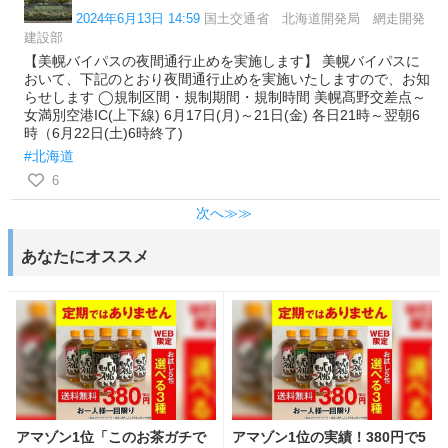
2024年6月13日 14:59
国土交通省 北海道開発局 網走開発
建設部
【美幌バイパスの夜間通行止めを実施します】 美幌バイパスに
おいて、下記のとおり夜間通行止めを実施いたしますので、お知
らせします ◯規制区間・規制期間・規制時間 美幌髙野交差点～
女満別空港IC(上下線) 6月17日(月)～21日(金) 各日21時～翌朝6
時（6月22日(土)6時終了)
#北海道
6
次へ≫≫
あなたにオススメ
アマゾン1位「このお茶ガチで
アマゾン1位の実績！380円で5