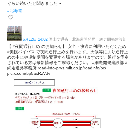
ぐらい続いたと聞きました〜
#北海道
6月12日 14:02
国土交通省 北海道開発局 網走開発建設部
【 #夜間通行止め のお知らせ】 安全・快適に利用いただくため
#美幌バイパス で夜間通行止めを行います。天候等により通行止
めの中止や規制期間を変更する場合がありますので、通行を予定
されている方は最新情報をご確認ください。 #網走開発建設部 #
網走道路事務所 road-info-prvs.mlit.go.jp/roadinfo/pc/
pic.x.com/bp5axRzVdv