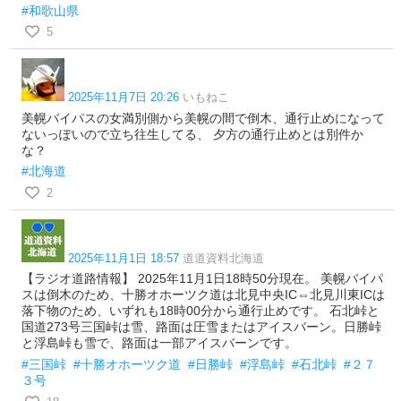
#和歌山県
5
2025年11月7日 20:26
いもねこ
美幌バイパスの女満別側から美幌の間で倒木、通行止めになって
ないっぽいので立ち往生してる、 夕方の通行止めとは別件か
な？
#北海道
2
2025年11月1日 18:57
道道資料北海道
【ラジオ道路情報】 2025年11月1日18時50分現在。 美幌バイパ
スは倒木のため、十勝オホーツク道は北見中央IC⇔北見川東ICは
落下物のため、いずれも18時00分から通行止めです。 石北峠と
国道273号三国峠は雪、路面は圧雪またはアイスバーン。日勝峠
と浮島峠も雪で、路面は一部アイスバーンです。
#三国峠
#十勝オホーツク道
#日勝峠
#浮島峠
#石北峠
#２７
３号