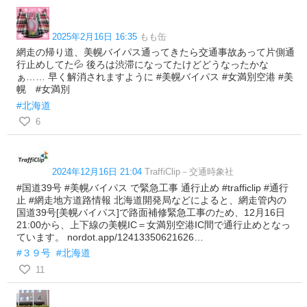
2025年2月16日 16:35
もも缶
網走の帰り道、美幌バイパス通ってきたら交通事故あって片側通
行止めしてた💦 後ろは渋滞になってたけどどうなったかな
ぁ…… 早く解消されますように #美幌バイパス #女満別空港 #美
幌 #女満別
#北海道
6
2024年12月16日 21:04
TraffiClip－交通時象社
#国道39号 #美幌バイパス で緊急工事 通行止め #trafficlip #通行
止 #網走地方道路情報 北海道開発局などによると、網走管内の
国道39号[美幌バイパス]で路面補修緊急工事のため、12月16日
21:00から、上下線の美幌IC＝女満別空港IC間で通行止めとなっ
ています。 nordot.app/12413350621626…
#３９号
#北海道
11