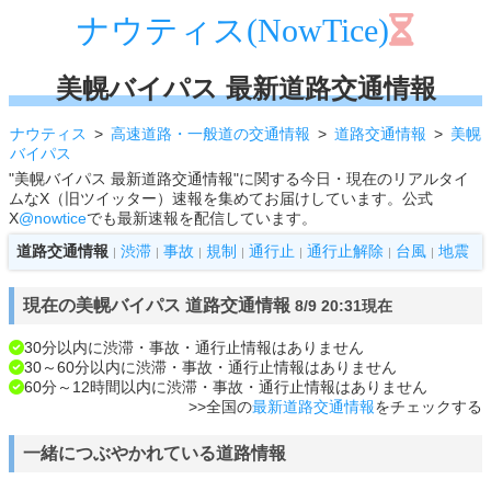
ナウティス(NowTice)
美幌バイパス 最新道路交通情報
ナウティス
高速道路・一般道の交通情報
道路交通情報
美幌
バイパス
"美幌バイパス 最新道路交通情報"に関する今日・現在のリアルタイ
ムなX（旧ツイッター）速報を集めてお届けしています。公式
X
@nowtice
でも最新速報を配信しています。
道路交通情報
渋滞
事故
規制
通行止
通行止解除
台風
地震
|
|
|
|
|
|
|
現在の美幌バイパス 道路交通情報
8/9 20:31現在
30分以内に渋滞・事故・通行止情報はありません
30～60分以内に渋滞・事故・通行止情報はありません
60分～12時間以内に渋滞・事故・通行止情報はありません
>>全国の
最新道路交通情報
をチェックする
一緒につぶやかれている道路情報