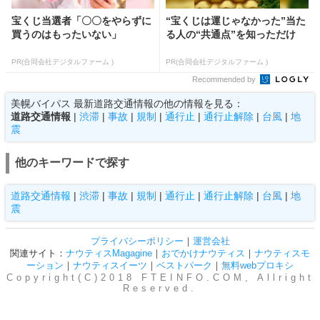
宝くじ当選者「〇〇をやらずに
“宝くじは運じゃなかった”当た
買うのはもったいない」
る人の“共通点”を知っただけ
PR(合同会社デジタルファーム )
PR(合同会社デジタルファーム )
Recommended by
美幌バイパス 最新道路交通情報の他の情報を見る：
道路交通情報
|
渋滞
|
事故
|
規制
|
通行止
|
通行止解除
|
台風
|
地
震
他のキーワードで探す
道路交通情報
|
渋滞
|
事故
|
規制
|
通行止
|
通行止解除
|
台風
|
地
震
プライバシーポリシー
｜
運営会社
関連サイト：
ナウティスMagagine
｜
おでかけナウティス
｜
ナウティスモ
ーション
｜
ナウティスイーツ
｜
ベストパーク
｜
無料webプロキシ
Copyright(C)2018 FTEINFO.COM, Allright
Reserved.