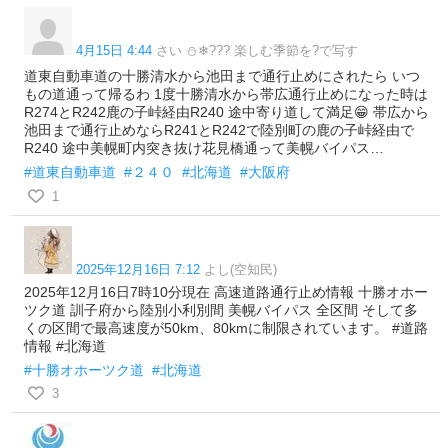
4月15日 4:44
さい ⛄❄??? 楽しむ季節を?で写す
道東自動車道の十勝清水から池田まで通行止めにされたら いつ
もの道通って帰るわ 1度十勝清水から帯広通行止めになった時は
R274とR242鹿の子峠経由R240 途中寄り道して満足😁 帯広から
池田まで通行止めならR241とR242で陸別町の鹿の子峠経由で
R240 途中美幌町内突き抜け花見橋通って美幌バイパス…
#道東自動車道
#２４０
#北海道
#大阪府
1
2025年12月16日 7:12
よし(空知民)
2025年12月16日7時10分現在 高速道路通行止め情報 十勝オホー
ツク道 訓子府から陸別小利別間 美幌バイパス 全区間 そして多
くの区間で最高速度が50km、80kmに制限されています。 #道路
情報 #北海道
#十勝オホーツク道
#北海道
3