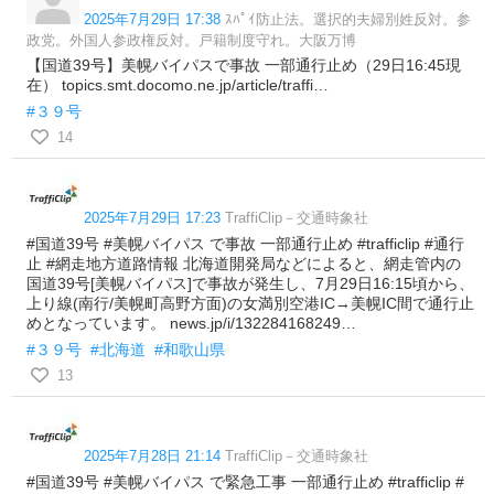
2025年7月29日 17:38
ｽﾊﾟｲ防止法。選択的夫婦別姓反対。参
政党。外国人参政権反対。戸籍制度守れ。大阪万博
【国道39号】美幌バイパスで事故 一部通行止め（29日16:45現
在） topics.smt.docomo.ne.jp/article/traffi…
#３９号
14
2025年7月29日 17:23
TraffiClip－交通時象社
#国道39号 #美幌バイパス で事故 一部通行止め #trafficlip #通行
止 #網走地方道路情報 北海道開発局などによると、網走管内の
国道39号[美幌バイパス]で事故が発生し、7月29日16:15頃から、
上り線(南行/美幌町高野方面)の女満別空港IC→美幌IC間で通行止
めとなっています。 news.jp/i/132284168249…
#３９号
#北海道
#和歌山県
13
2025年7月28日 21:14
TraffiClip－交通時象社
#国道39号 #美幌バイパス で緊急工事 一部通行止め #trafficlip #