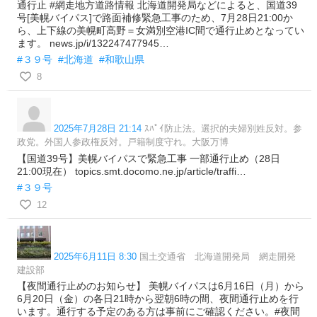
通行止 #網走地方道路情報 北海道開発局などによると、国道39
号[美幌バイパス]で路面補修緊急工事のため、7月28日21:00か
ら、上下線の美幌町高野＝女満別空港IC間で通行止めとなってい
ます。 news.jp/i/132247477945…
#３９号
#北海道
#和歌山県
8
2025年7月28日 21:14
ｽﾊﾟｲ防止法。選択的夫婦別姓反対。参
政党。外国人参政権反対。戸籍制度守れ。大阪万博
【国道39号】美幌バイパスで緊急工事 一部通行止め（28日
21:00現在） topics.smt.docomo.ne.jp/article/traffi…
#３９号
12
2025年6月11日 8:30
国土交通省 北海道開発局 網走開発
建設部
【夜間通行止めのお知らせ】 美幌バイパスは6月16日（月）から
6月20日（金）の各日21時から翌朝6時の間、夜間通行止めを行
います。通行する予定のある方は事前にご確認ください。#夜間