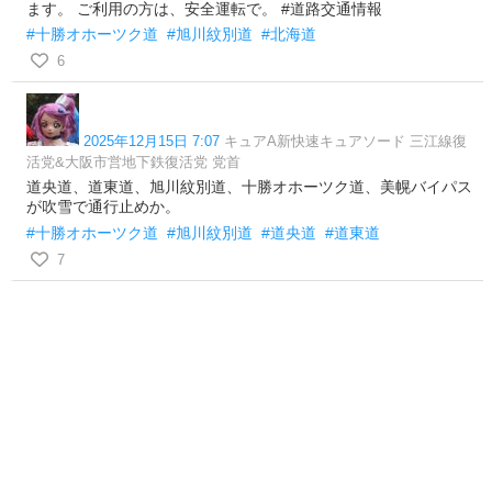
ます。 ご利用の方は、安全運転で。 #道路交通情報
#十勝オホーツク道
#旭川紋別道
#北海道
6
2025年12月15日 7:07
キュアA新快速キュアソード 三江線復
活党&大阪市営地下鉄復活党 党首
道央道、道東道、旭川紋別道、十勝オホーツク道、美幌バイパス
が吹雪で通行止めか。
#十勝オホーツク道
#旭川紋別道
#道央道
#道東道
7