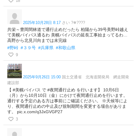
18
2025年10月28日 8:17
さい ?❄????
共栄～豊岡間林道で通行止めだったら 柏陽から39号美野峠越え
て美幌バイパス通るわ 美幌バイパスの延長工事始まってるわ…
高野から北見川向までは未完線
#野峠
#３９号
#兵庫県
#和歌山県
9
2025年9月26日 15:00
国土交通省 北海道開発局 網走開発
建設部
【 #美幌バイパス で #夜間通行止め を行います】 10月6日
（月）から10月10日（金）にかけて夜間通行止めを行います。
通行する予定のある方は事前にご確認ください。 ※天候等によ
り、夜間通行止めの中止及び規制期間を変更する場合がありま
す。 pic.x.com/q3JxGVGP27
3