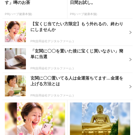
す」噂のお茶
日間お試し。
PR(ハーブ健康本舗)
PR(ハーブ健康本舗)
【宝くじ当てたい方限定】もう外れるの、終わり
にしませんか
PR(合同会社デジタルファーム )
「玄関に〇〇を置いた後に宝くじ買いなさい」簡
単に当選
PR(合同会社デジタルファーム )
玄関に〇〇置いてる人は金運落ちてます…金運を
上げる方法とは
PR(合同会社デジタルファーム )