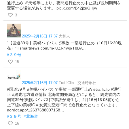
通行止め ※天候等により、夜間通行止めの中止及び規制期間を
変更する場合があります。 pic.x.com/B42jzuGHjw
3
2025年2月16日 17:37
大和人
"【国道39号】美幌バイパスで事故 一部通行止め（16日16:30現
在）" l.smartnews.com/m-iUZR4wp/TbBv…
#３９号
15
2025年2月16日 17:07
TraffiClip－交通時象社
#国道39号 #美幌バイパス で事故 一部通行止め #trafficlip #通行
止 #網走地方道路情報 北海道開発局などによると、網走管内の
国道39号[美幌バイパス]で事故が発生し、2月16日16:05前から、
上下線の美幌IC＝女満別空港IC間で通行止めとなっています。
nordot.app/12637688097158…
#３９号
#北海道
16