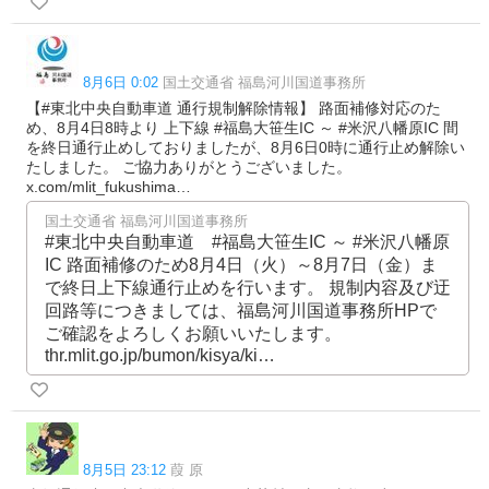
8月6日 0:02
国土交通省 福島河川国道事務所
【#東北中央自動車道 通行規制解除情報】 路面補修対応のた
め、8月4日8時より 上下線 #福島大笹生IC ～ #米沢八幡原IC 間
を終日通行止めしておりましたが、8月6日0時に通行止め解除い
たしました。 ご協力ありがとうございました。
x.com/mlit_fukushima…
国土交通省 福島河川国道事務所
#東北中央自動車道 #福島大笹生IC ～ #米沢八幡原
IC 路面補修のため8月4日（火）～8月7日（金）ま
で終日上下線通行止めを行います。 規制内容及び迂
回路等につきましては、福島河川国道事務所HPで
ご確認をよろしくお願いいたします。
thr.mlit.go.jp/bumon/kisya/ki…
8月5日 23:12
葭 原