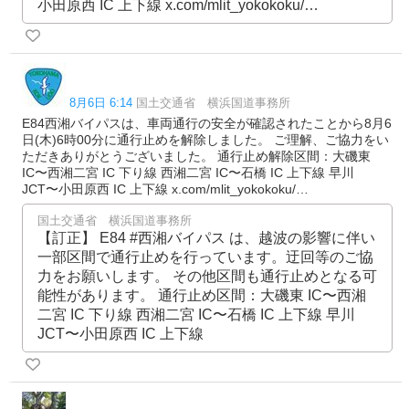
小田原西 IC 上下線 x.com/mlit_yokokoku/…
8月6日 6:14
国土交通省 横浜国道事務所
E84西湘バイパスは、車両通行の安全が確認されたことから8月6
日(木)6時00分に通行止めを解除しました。 ご理解、ご協力をい
ただきありがとうございました。 通行止め解除区間：大磯東
IC〜西湘二宮 IC 下り線 西湘二宮 IC〜石橋 IC 上下線 早川
JCT〜小田原西 IC 上下線 x.com/mlit_yokokoku/…
国土交通省 横浜国道事務所
【訂正】 E84 #西湘バイパス は、越波の影響に伴い
一部区間で通行止めを行っています。迂回等のご協
力をお願いします。 その他区間も通行止めとなる可
能性があります。 通行止め区間：大磯東 IC〜西湘
二宮 IC 下り線 西湘二宮 IC〜石橋 IC 上下線 早川
JCT〜小田原西 IC 上下線