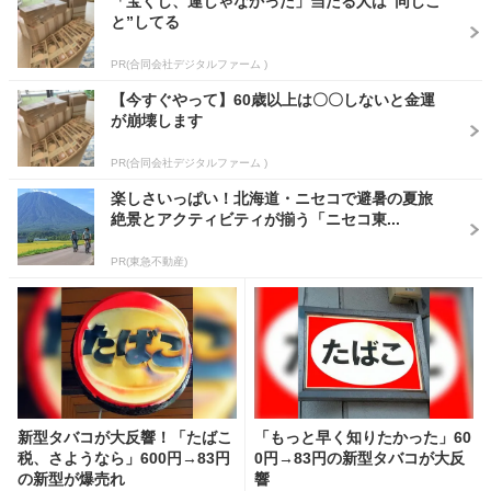
「宝くじ、運じゃなかった」当たる人は“同じこ
と”してる
PR(合同会社デジタルファーム )
【今すぐやって】60歳以上は〇〇しないと金運
が崩壊します
PR(合同会社デジタルファーム )
楽しさいっぱい！北海道・ニセコで避暑の夏旅
絶景とアクティビティが揃う「ニセコ東...
PR(東急不動産)
新型タバコが大反響！「たばこ
「もっと早く知りたかった」60
税、さようなら」600円→83円
0円→83円の新型タバコが大反
の新型が爆売れ
響