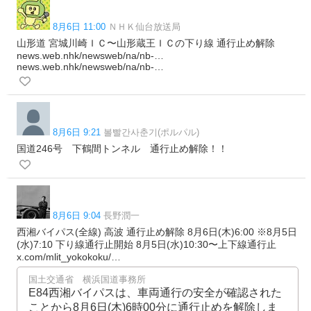
8月6日 11:00
ＮＨＫ仙台放送局
山形道 宮城川崎ＩＣ〜山形蔵王ＩＣの下り線 通行止め解除
news.web.nhk/newsweb/na/nb-…
news.web.nhk/newsweb/na/nb-…
8月6日 9:21
볼빨간사춘기(ポルパル)
国道246号 下鶴間トンネル 通行止め解除！！
8月6日 9:04
長野潤一
西湘バイパス(全線) 高波 通行止め解除 8月6日(木)6:00 ※8月5日
(水)7:10 下り線通行止開始 8月5日(水)10:30〜上下線通行止
x.com/mlit_yokokoku/…
国土交通省 横浜国道事務所
E84西湘バイパスは、車両通行の安全が確認された
ことから8月6日(木)6時00分に通行止めを解除しま