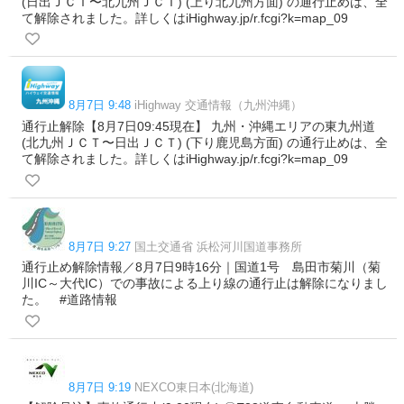
(日出ＪＣＴ〜北九州ＪＣＴ) (上り北九州方面) の通行止めは、全
て解除されました。詳しくはiHighway.jp/r.fcgi?k=map_09
8月7日 9:48
iHighway 交通情報（九州沖縄）
通行止解除【8月7日09:45現在】 九州・沖縄エリアの東九州道
(北九州ＪＣＴ〜日出ＪＣＴ) (下り鹿児島方面) の通行止めは、全
て解除されました。詳しくはiHighway.jp/r.fcgi?k=map_09
8月7日 9:27
国土交通省 浜松河川国道事務所
通行止め解除情報／8月7日9時16分｜国道1号 島田市菊川（菊
川IC～大代IC）での事故による上り線の通行止は解除になりまし
た。 #道路情報
8月7日 9:19
NEXCO東日本(北海道)