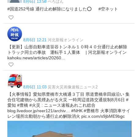
8月6日 13:58
ぺろぱん
#国道252号線 通行止め解除になりました⭕️ #空ネット
8月6日 12:21
河北新報オンライン
【更新】山形自動車道笹谷トンネル１０時４０分通行止め解除
トラック同士の事故 運転手１人重体 | 河北新報オンライン
kahoku.news/articles/20260…
8月6日 11:03
災害火災画像速報ニュース2
【火事情報】愛知県豊橋市大橋通３丁目 県道豊橋幸田線沿い 集
合住宅建物から黒煙あがる火災 一時周辺道路交通規制8月6日 #
愛知 #豊橋 #火災 : ニュース速報あれこれ総合
blog.livedoor.jp/reer121/archiv… #NHK #豊橋市 火事消防車サイ
レン場所出動朝から通行止め解除消火 pic.x.com/s9jbME9bgc