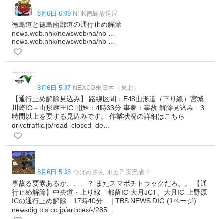
8月6日 6:09
NHK徳島放送局
徳島道と徳島南部道の通行止め解除
news.web.nhk/newsweb/na/nb-…
news.web.nhk/newsweb/na/nb-…
8月6日 5:37
NEXCO東日本（東北）
【通行止め解除見込み】 路線区間：E48山形道（下り線）宮城
川崎IC～山形蔵王IC 開始：4時33分 事象：事故 解除見込み：3
時間以上を要する見込みです。 作業状況の詳細はこちら
drivetraffic.jp/road_closed_de…
8月6日 5:33
つばめさん ボカP 実況者？
事故る要素あるか、、、？ またスマポチトラックだろ。。 【通
行止め解除】中央道・上り線 都留IC-大月JCT、大月IC-上野原
ICの通行止め解除 17時40分 | TBS NEWS DIG (1ページ)
newsdig.tbs.co.jp/articles/-/285…