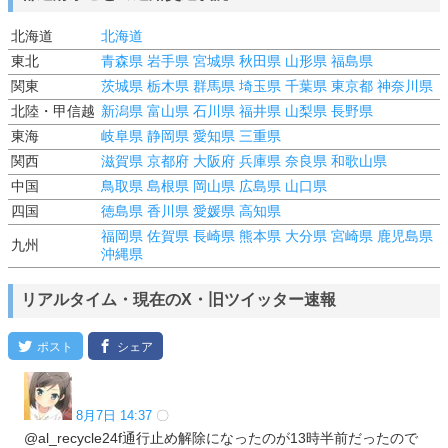
北海道
北海道
東北
青森県
岩手県
宮城県
秋田県
山形県
福島県
関東
茨城県
栃木県
群馬県
埼玉県
千葉県
東京都
神奈川県
北陸・甲信越
新潟県
富山県
石川県
福井県
山梨県
長野県
東海
岐阜県
静岡県
愛知県
三重県
関西
滋賀県
京都府
大阪府
兵庫県
奈良県
和歌山県
中国
鳥取県
島根県
岡山県
広島県
山口県
四国
徳島県
香川県
愛媛県
高知県
福岡県
佐賀県
長崎県
熊本県
大分県
宮崎県
鹿児島県
九州
沖縄県
リアルタイム・現在のX・旧ツイッター速報
8月7日 14:37
〇
@al_recycle24f通行止め解除になったのが13時半前だったので