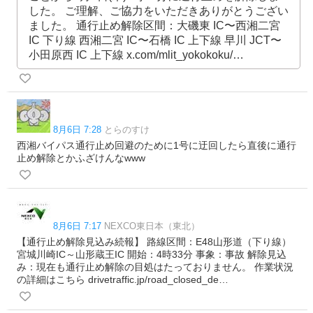
した。 ご理解、ご協力をいただきありがとうござい
ました。 通行止め解除区間：大磯東 IC〜西湘二宮
IC 下り線 西湘二宮 IC〜石橋 IC 上下線 早川 JCT〜
小田原西 IC 上下線 x.com/mlit_yokokoku/…
8月6日 7:28
とらのすけ
西湘バイパス通行止め回避のために1号に迂回したら直後に通行
止め解除とかふざけんなwww
8月6日 7:17
NEXCO東日本（東北）
【通行止め解除見込み続報】 路線区間：E48山形道（下り線）
宮城川崎IC～山形蔵王IC 開始：4時33分 事象：事故 解除見込
み：現在も通行止め解除の目処はたっておりません。 作業状況
の詳細はこちら drivetraffic.jp/road_closed_de…