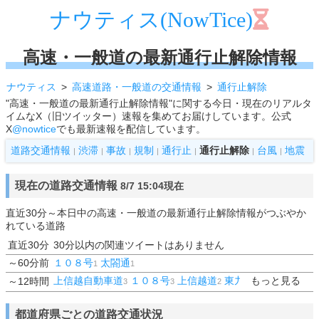
ナウティス(NowTice)
高速・一般道の最新通行止解除情報
ナウティス
高速道路・一般道の交通情報
通行止解除
"高速・一般道の最新通行止解除情報"に関する今日・現在のリアルタ
イムなX（旧ツイッター）速報を集めてお届けしています。公式
X
@nowtice
でも最新速報を配信しています。
道路交通情報
渋滞
事故
規制
通行止
通行止解除
台風
地震
|
|
|
|
|
|
|
現在の道路交通情報
8/7 15:04現在
直近30分～本日中の高速・一般道の最新通行止解除情報がつぶやか
れている道路
直近30分
30分以内の関連ツイートはありません
～60分前
１０８号
太閤通
1
1
上信越自動車道
１０８号
上信越道
東九州道
もっと見る
道東道
～12時間
3
3
2
2
2
道東自動車道
１号
３５２号線
1
1
1
都道府県ごとの道路交通状況