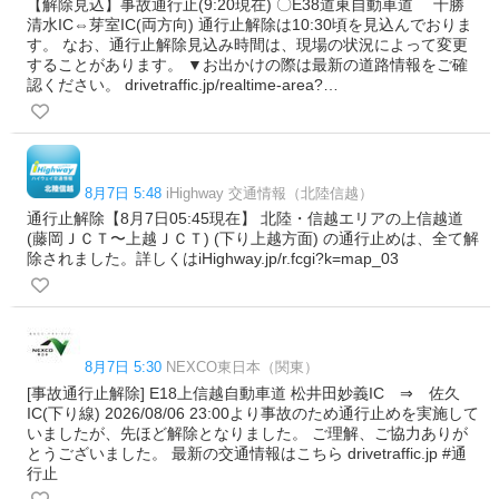
【解除見込】事故通行止(9:20現在) 〇E38道東自動車道 十勝
清水IC⇔芽室IC(両方向) 通行止解除は10:30頃を見込んでおりま
す。 なお、通行止解除見込み時間は、現場の状況によって変更
することがあります。 ▼お出かけの際は最新の道路情報をご確
認ください。 drivetraffic.jp/realtime-area?…
8月7日 5:48
iHighway 交通情報（北陸信越）
通行止解除【8月7日05:45現在】 北陸・信越エリアの上信越道
(藤岡ＪＣＴ〜上越ＪＣＴ) (下り上越方面) の通行止めは、全て解
除されました。詳しくはiHighway.jp/r.fcgi?k=map_03
8月7日 5:30
NEXCO東日本（関東）
[事故通行止解除] E18上信越自動車道 松井田妙義IC ⇒ 佐久
IC(下り線) 2026/08/06 23:00より事故のため通行止めを実施して
いましたが、先ほど解除となりました。 ご理解、ご協力ありが
とうございました。 最新の交通情報はこちら drivetraffic.jp #通
行止