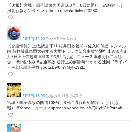
【速報】宮城・鳴子温泉の国道108号、8日に通行止め解除へ |
河北新報オンライン kahoku.news/articles/20260…
8月7日 13:29
Trend Edge News
【交通情報】上信越道 下り 松井田妙義IC～佐久IC付近 トンネル
内 荷物散乱車両大破する大型トラック２台事故で通行止め渋滞8
月7日 #上信越道 #群馬 #長野 #お盆 : ニュース速報あれこれ総
合… #お盆休み #交通事故 通行止め解除時間かかる迂回ドライバ
ー #上信越道事故 youtu.be/8mYMyf-292E
8月7日 13:05
快速みえ11号 鳥羽行
宮城・鳴子温泉の国道108号、8日に通行止め解除へ（河北新
報） #Yahooニュース approach.yahoo.co.jp/r/QUyHCH?src=h…