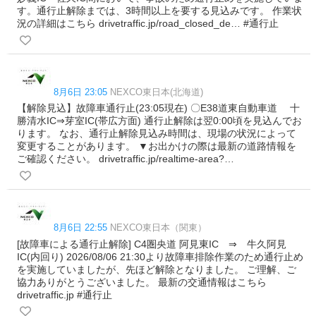
す。通行止解除までは、3時間以上を要する見込みです。 作業状
況の詳細はこちら drivetraffic.jp/road_closed_de… #通行止
8月6日 23:05
NEXCO東日本(北海道)
【解除見込】故障車通行止(23:05現在) 〇E38道東自動車道 十
勝清水IC⇒芽室IC(帯広方面) 通行止解除は翌0:00頃を見込んでお
ります。 なお、通行止解除見込み時間は、現場の状況によって
変更することがあります。 ▼お出かけの際は最新の道路情報を
ご確認ください。 drivetraffic.jp/realtime-area?…
8月6日 22:55
NEXCO東日本（関東）
[故障車による通行止解除] C4圏央道 阿見東IC ⇒ 牛久阿見
IC(内回り) 2026/08/06 21:30より故障車排除作業のため通行止め
を実施していましたが、先ほど解除となりました。 ご理解、ご
協力ありがとうございました。 最新の交通情報はこちら
drivetraffic.jp #通行止