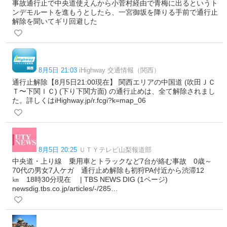
事故通行止で中央道使えんから小菅村経由で青梅に出るというト
ンデモルートを進もうとしたら、一宮御坂を降りる手前で通行止
解除を聞いてギリ回避した
8月5日 21:03
iHighway 交通情報（関西）
通行止解除【8月5日21:00現在】 関西エリアの中国道 (吹田ＪＣ
Ｔ〜下関ＩＣ) (下り下関方面) の通行止めは、全て解除されまし
た。詳しくはiHighway.jp/r.fcgi?k=map_06
8月5日 20:25
ＵＴＹテレビ山梨報道部
中央道・上り線 乗用車とトラックなど7台が絡む事故 0歳～
70代の男女7人ケガ 通行止め解除も初狩PA付近から渋滞12
㎞ 18時30分現在 | TBS NEWS DIG (1ページ)
newsdig.tbs.co.jp/articles/-/285…