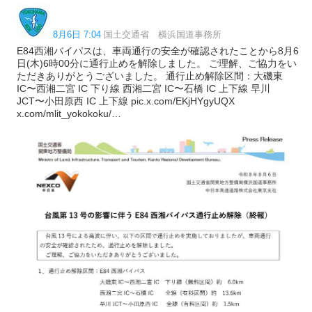
8月6日 7:04
国土交通省 横浜国道事務所
E84西湘バイパスは、車両通行の安全が確認されたことから8月6
日(木)6時00分に通行止めを解除しました。 ご理解、ご協力をい
ただきありがとうございました。 通行止め解除区間：大磯東
IC〜西湘二宮 IC 下り線 西湘二宮 IC〜石橋 IC 上下線 早川
JCT〜小田原西 IC 上下線 pic.x.com/EKjHYgyUQX
x.com/mlit_yokokoku/…