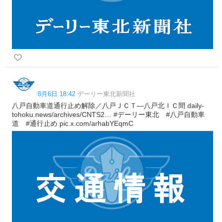
8月6日 18:42
デーリー東北新聞社
八戸自動車道通行止め解除／八戸ＪＣＴ―八戸北ＩＣ間 daily-
tohoku.news/archives/CNTS2… #デーリー東北 #八戸自動車
道 #通行止め pic.x.com/arhabYEqmC