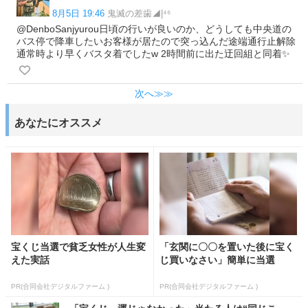
8月5日 19:46
鬼滅の差歯◢|⁴⁶
@DenboSanjyurou日頃の行いが良いのか、どうしても中央道の
バス停で降車したいお客様が居たので突っ込んだ途端通行止解除
通常時より早くバスタ着でしたw 2時間前に出た迂回組と同着✨
次へ≫≫
あなたにオススメ
宝くじ当選で貧乏女性が人生変
「玄関に〇〇を置いた後に宝く
えた実話
じ買いなさい」簡単に当選
PR(合同会社デジタルファーム )
PR(合同会社デジタルファーム )