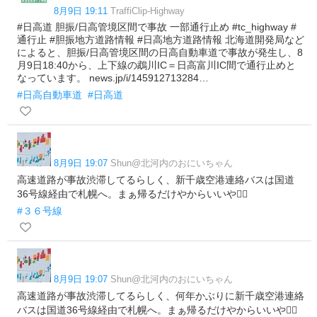
8月9日 19:11
TraffiClip-Highway
#日高道 胆振/日高管境区間で事故 一部通行止め #tc_highway #
通行止 #胆振地方道路情報 #日高地方道路情報 北海道開発局など
によると、胆振/日高管境区間の日高自動車道で事故が発生し、8
月9日18:40から、上下線の鵡川IC＝日高富川IC間で通行止めと
なっています。 news.jp/i/145912713284…
#日高自動車道
#日高道
8月9日 19:07
Shun@北河内のおにいちゃん
高速道路が事故渋滞してるらしく、新千歳空港連絡バスは国道
36号線経由で札幌へ。まぁ帰るだけやからいいや😮‍💨
#３６号線
8月9日 19:07
Shun@北河内のおにいちゃん
高速道路が事故渋滞してるらしく、何年かぶりに新千歳空港連絡
バスは国道36号線経由で札幌へ。まぁ帰るだけやからいいや😮‍💨