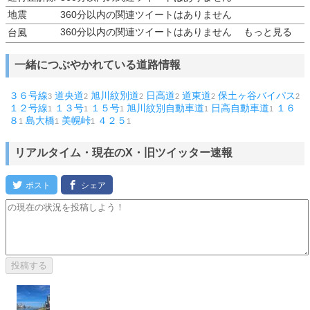
地震
360分以内の関連ツイートはありません
360分以内の関連ツイートはありません
もっと見る
台風
一緒につぶやかれている道路情報
３６号線
道央道
旭川紋別道
日高道
道東道
保土ヶ谷バイパス
3
2
2
2
2
2
１２号線
１３号
１５号
旭川紋別自動車道
日高自動車道
１６
1
1
1
1
1
８
島大橋
美幌峠
４２５
1
1
1
1
リアルタイム・現在のX・旧ツイッター速報