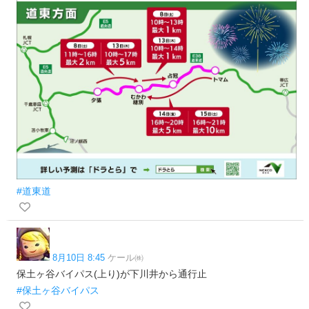
#道東道
8月10日 8:45
ケール㈱
保土ヶ谷バイパス(上り)が下川井から通行止
#保土ヶ谷バイパス