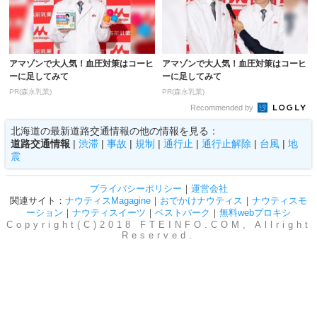
アマゾンで大人気！血圧対策はコーヒ
アマゾンで大人気！血圧対策はコーヒ
ーに足してみて
ーに足してみて
PR(森永乳業)
PR(森永乳業)
Recommended by
北海道の最新道路交通情報の他の情報を見る：
道路交通情報
|
渋滞
|
事故
|
規制
|
通行止
|
通行止解除
|
台風
|
地
震
プライバシーポリシー
｜
運営会社
関連サイト：
ナウティスMagagine
｜
おでかけナウティス
｜
ナウティスモ
ーション
｜
ナウティスイーツ
｜
ベストパーク
｜
無料webプロキシ
Copyright(C)2018 FTEINFO.COM, Allright
Reserved.