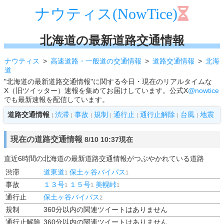
ナウティス(NowTice)
北海道の最新道路交通情報
ナウティス
高速道路・一般道の交通情報
道路交通情報
北海
道
"北海道の最新道路交通情報"に関する今日・現在のリアルタイムな
X（旧ツイッター）速報を集めてお届けしています。公式X
@nowtice
でも最新速報を配信しています。
道路交通情報
渋滞
事故
規制
通行止
通行止解除
台風
地震
|
|
|
|
|
|
|
現在の道路交通情報
8/10 10:37現在
直近6時間の北海道の最新道路交通情報がつぶやかれている道路
渋滞
道東道
保土ヶ谷バイパス
1
1
事故
１３号
１５号
美幌峠
1
1
1
通行止
保土ヶ谷バイパス
2
規制
360分以内の関連ツイートはありません
通行止解除
360分以内の関連ツイートはありません