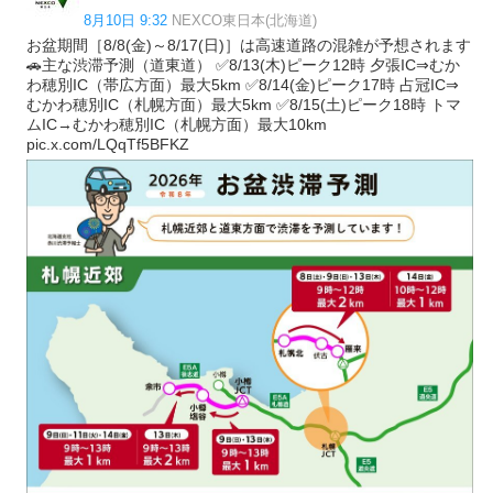
8月10日 9:32
NEXCO東日本(北海道)
お盆期間［8/8(金)～8/17(日)］は高速道路の混雑が予想されます
🚗主な渋滞予測（道東道） ✅8/13(木)ピーク12時 夕張IC⇒むか
わ穂別IC（帯広方面）最大5km ✅8/14(金)ピーク17時 占冠IC⇒
むかわ穂別IC（札幌方面）最大5km ✅8/15(土)ピーク18時 トマ
ムIC→むかわ穂別IC（札幌方面）最大10km
pic.x.com/LQqTf5BFKZ