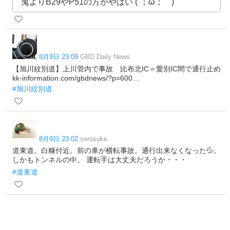
鬼よりB29やP51の方がやばい (´；ω；｀)
8月9日 23:09
GBD Daily News
【旭川紋別道】上川管内で事故 比布北IC＝愛別IC間で通行止め
kk-information.com/gbdnews/?p=600…
#旭川紋別道
8月9日 23:02
serosuke
道東道。白糠付近。前の車が横転事故。通行出来なくなった💦。
しかもトンネルの中。 運転手は大丈夫だろうか・・・
#道東道