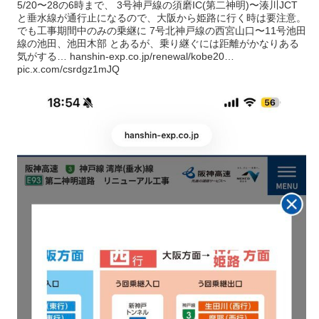
5/20〜28の6時まで、 3号神戸線の須磨IC(第二神明)〜湊川JCT
と垂水線が通行止になるので、大阪から姫路に行く時は要注意。
でも工事期間中のみの乗継に 7号北神戸線の西宮山口〜11号池田
線の池田、池田木部 とあるが、乗り継ぐには距離がかなりある
気がする… hanshin-exp.co.jp/renewal/kobe20…
pic.x.com/csrdgz1mJQ