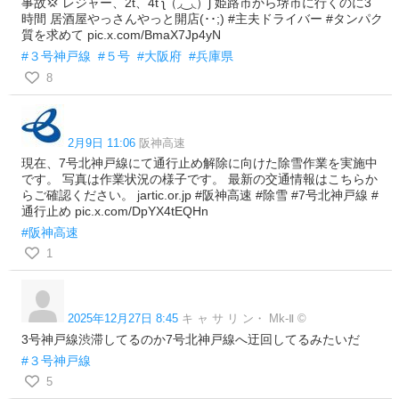
事故💢 レジャー、2t、4t ʅ（◞‿◟）ʃ 姫路市から堺市に行くのに3
時間 居酒屋やっさんやっと開店(･･;) #主夫ドライバー #タンパク
質を求めて pic.x.com/BmaX7Jp4yN
#３号神戸線
#５号
#大阪府
#兵庫県
8
2月9日 11:06
阪神高速
現在、7号北神戸線にて通行止め解除に向けた除雪作業を実施中
です。 写真は作業状況の様子です。 最新の交通情報はこちらか
らご確認ください。 jartic.or.jp #阪神高速 #除雪 #7号北神戸線 #
通行止め pic.x.com/DpYX4tEQHn
#阪神高速
1
2025年12月27日 8:45
キ ャ サ リ ン・ Mk-Ⅱ ©️
3号神戸線渋滞してるのか7号北神戸線へ迂回してるみたいだ
#３号神戸線
5