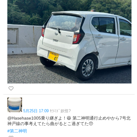
5月25日 17:09
ｾﾗﾐﾄﾞ妖怪?
@Hasehase1005乗り継ぎよ！😆 第二神明通行止めやから7号北
神戸線の事考えてたら曲がるとこ過ぎてた🥺
#第二神明