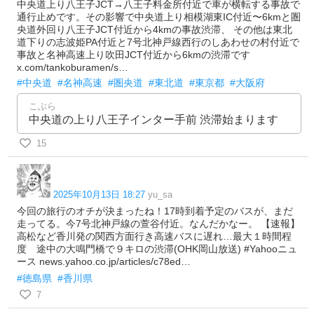
中央道上り八王子JCT→八王子料金所付近で車が横転する事故で
通行止めです。その影響で中央道上り相模湖東IC付近〜6kmと圏
央道外回り八王子JCT付近から4kmの事故渋滞、 その他は東北
道下りの志波姫PA付近と7号北神戸線西行のしあわせの村付近で
事故と名神高速上り吹田JCT付近から6kmの渋滞です
x.com/tankoburamen/s…
#中央道
#名神高速
#圏央道
#東北道
#東京都
#大阪府
こぶら
中央道の上り八王子インター手前 渋滞始まります
15
2025年10月13日 18:27
yu_sa
今回の旅行のオチが決まったね！17時到着予定のバスが、まだ
走ってる。今7号北神戸線の萱谷付近。なんだかなー。 【速報】
高松など香川発の関西方面行き高速バスに遅れ…最大１時間程
度 途中の大鳴門橋で９キロの渋滞(OHK岡山放送) #Yahooニュ
ース news.yahoo.co.jp/articles/c78ed…
#徳島県
#香川県
7