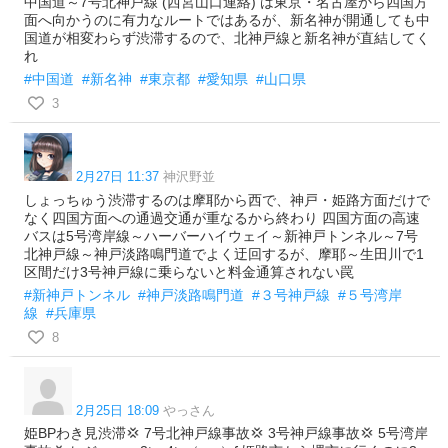
中国道～7号北神戸線 (西宮山口連絡) は東京・名古屋から四国方
面へ向かうのに有力なルートではあるが、新名神が開通しても中
国道が相変わらず渋滞するので、北神戸線と新名神が直結してく
れ
#中国道
#新名神
#東京都
#愛知県
#山口県
3
2月27日 11:37
神沢野並
しょっちゅう渋滞するのは摩耶から西で、神戸・姫路方面だけで
なく四国方面への通過交通が重なるから終わり 四国方面の高速
バスは5号湾岸線～ハーバーハイウェイ～新神戸トンネル～7号
北神戸線～神戸淡路鳴門道でよく迂回するが、摩耶～生田川で1
区間だけ3号神戸線に乗らないと料金通算されない罠
#新神戸トンネル
#神戸淡路鳴門道
#３号神戸線
#５号湾岸
線
#兵庫県
8
2月25日 18:09
やっさん
姫BPわき見渋滞💢 7号北神戸線事故💢 3号神戸線事故💢 5号湾岸