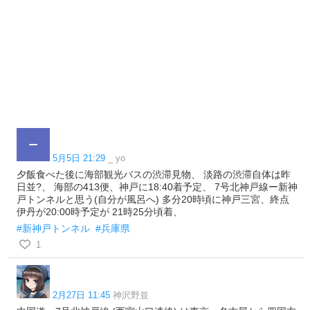
5月5日 21:29
_ yo
夕飯食べた後に海部観光バスの渋滞見物、 淡路の渋滞自体は昨
日並?、 海部の413便、神戸に18:40着予定、 7号北神戸線ー新神
戸トンネルと思う(自分が風呂へ) 多分20時頃に神戸三宮、終点
伊丹が20:00時予定が 21時25分頃着、
#新神戸トンネル
#兵庫県
1
2月27日 11:45
神沢野並