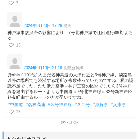
7
2024年9月23日 17:26
渦潮
神戸線事故渋滞の影響により、7号北神戸線で迂回運行🚌 対よろ
☺️
15
2024年9月10日 21:16
北陸新幹線
@ahiru1191他1人まだ名神高速の大津付近と3号神戸線、淡路島
以外の場所でも渋滞する場所が複数残っていたのですね。私の認
識不足でした。ただ伊丹空港⇔神戸三宮の区間でしたら3号神戸
線を経由するルートよりも中国道⇔7号北神戸線⇔32号新神戸ﾄﾝ
ﾈﾙを経由するルートの方が早いですね。
#中国道
#名神高速
#３号神戸線
#３２号
#滋賀県
#兵庫県
23
次へ≫≫