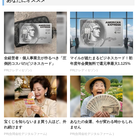
あなたにオススメ
全経営者・個人事業主が作るべき「圧
マイルが超たまるビジネスカード！初
倒的コスパのビジネスカード」
年度年会費無料で還元率最大1.125%
PR(クレディセゾン)
PR(クレディセゾン)
宝くじを知らないまま買う人ほど、外
あなたの金運、今が変わる時かもしれ
れ続けます
ません
PR(合同会社デジタルファーム)
PR(合同会社デジタルファーム )