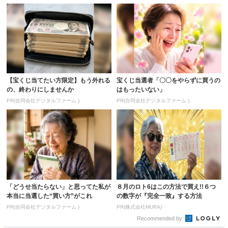
【宝くじ当てたい方限定】もう外れる
宝くじ当選者「〇〇をやらずに買うの
の、終わりにしませんか
はもったいない」
PR(合同会社デジタルファーム )
PR(合同会社デジタルファーム )
「どうせ当たらない」と思ってた私が
８月のロト6はこの方法で買え!!６つ
本当に当選した“買い方”がこれ
の数字が『完全一致』する方法
PR(合同会社デジタルファーム )
PR(株式会社MURA)
Recommended by