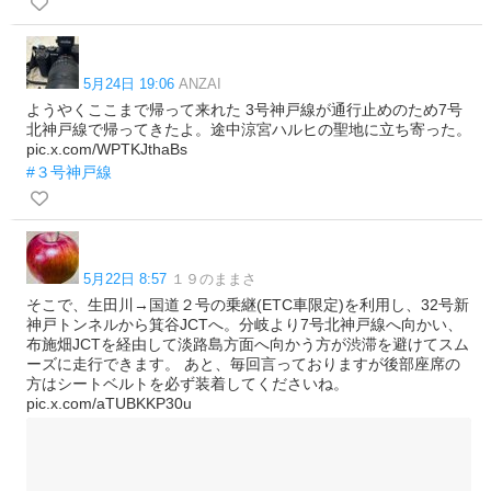
5月24日 19:06
ANZAI
ようやくここまで帰って来れた 3号神戸線が通行止めのため7号
北神戸線で帰ってきたよ。途中涼宮ハルヒの聖地に立ち寄った。
pic.x.com/WPTKJthaBs
#３号神戸線
5月22日 8:57
１９のままさ
そこで、生田川→国道２号の乗継(ETC車限定)を利用し、32号新
神戸トンネルから箕谷JCTへ。分岐より7号北神戸線へ向かい、
布施畑JCTを経由して淡路島方面へ向かう方が渋滞を避けてスム
ーズに走行できます。 あと、毎回言っておりますが後部座席の
方はシートベルトを必ず装着してくださいね。
pic.x.com/aTUBKKP30u