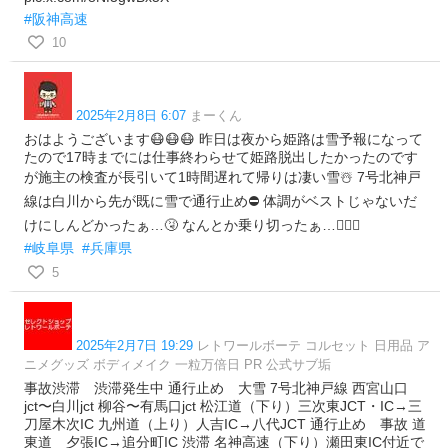
#阪神高速
10
2025年2月8日 6:07
まーくん
おはようございます😷😷😷 昨日は夜から姫路は雪予報になって
たので17時までには仕事終わらせて姫路脱出したかったのです
が施主の検査が長引いて1時間遅れて帰りは凄い雪☃️ 7号北神戸
線は白川から先が既に雪で通行止め⛔️ 体調がベストじゃないだ
けにしんどかったぁ…🤧 なんとか乗り切ったぁ…😵‍💫💦
#岐阜県
#兵庫県
5
2025年2月7日 19:29
レトワールボーテ コルセット 日用品 ア
ニメグッズ ボディメイク 一粒万倍日 PR 公式サブ垢
事故渋滞 渋滞発生中 通行止め 大雪 7号北神戸線 西宮山口
jct〜白川jct 柳谷〜有馬口jct 松江道（下り）三次東JCT・IC→三
刀屋木次IC 九州道（上り）人吉IC→八代JCT 通行止め 事故 道
東道 夕張IC→追分町IC 渋滞 名神高速（下り）瀬田東IC付近で