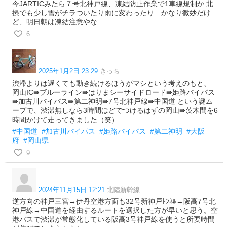
今JARTICみたら７号北神戸線、凍結防止作業で1車線規制か 北
摂でも少し雪がチラついたり雨に変わったり…かなり微妙だけ
ど、明日朝は凍結注意やな…
6
2025年1月2日 23:29
きっち
渋滞よりは遅くても動き続けるほうがマシという考えのもと、
岡山IC⇛ブルーライン⇛はりまシーサイドロード⇛姫路バイパス
⇛加古川バイパス⇛第二神明⇛7号北神戸線⇛中国道 という謎ム
ーブで、渋滞無しなら3時間ほどでつけるはずの岡山⇛茨木間を6
時間かけて走ってきました（笑）
#中国道
#加古川バイパス
#姫路バイパス
#第二神明
#大阪
府
#岡山県
9
2024年11月15日 12:21
北陸新幹線
逆方向の神戸三宮→伊丹空港方面も32号新神戸ﾄﾝﾈﾙ→阪高7号北
神戸線→中国道を経由するルートを選択した方が早いと思う。空
港バスで渋滞が常態化している阪高3号神戸線を使うと所要時間