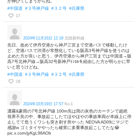
が伸びてしまうからね。
#中国道
#３号神戸線
#３２号
#兵庫県
17
2024年11月15日 12:19
北陸新幹線
先日、改めて伊丹空港から神戸三宮まで空港バスで移動したけ
ど、空港バスで渋滞が常態化している阪高3号神戸線を使うのは
止めた方が良いと思う。伊丹空港から神戸三宮までは中国道→阪
高7号北神戸線→阪高32号新神戸ﾄﾝﾈﾙを経由した方が明らかに早
いと思うけどね。
#中国道
#３号神戸線
#３２号
#兵庫県
19
2024年10月19日 17:57
Ko-1
濃霧&豪雨の7号北神戸線 100m先は雨の灰色のカーテンで超絶
視界不良の中、事故起こしたてほやほやの事故車両が本線上に停
止してて危うくワシも突き刺す所やった NEOVA AD09にマジで
感謝w ゴミタイヤやったら確実に多重事故起こしてたな😂
pic.x.com/jyKgL98AOb