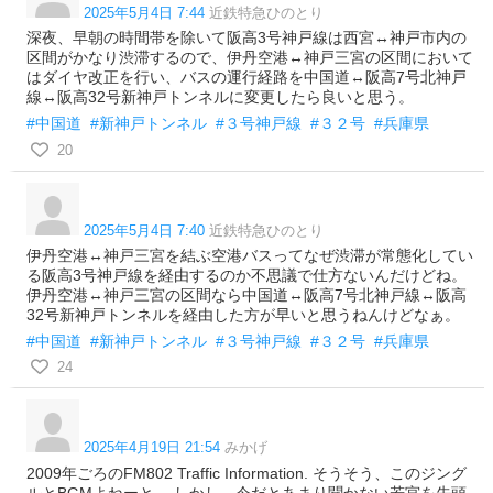
2025年5月4日 7:44
近鉄特急ひのとり
深夜、早朝の時間帯を除いて阪高3号神戸線は西宮↔神戸市内の
区間がかなり渋滞するので、伊丹空港↔神戸三宮の区間において
はダイヤ改正を行い、バスの運行経路を中国道↔阪高7号北神戸
線↔阪高32号新神戸トンネルに変更したら良いと思う。
#中国道
#新神戸トンネル
#３号神戸線
#３２号
#兵庫県
20
2025年5月4日 7:40
近鉄特急ひのとり
伊丹空港↔神戸三宮を結ぶ空港バスってなぜ渋滞が常態化してい
る阪高3号神戸線を経由するのか不思議で仕方ないんだけどね。
伊丹空港↔神戸三宮の区間なら中国道↔阪高7号北神戸線↔阪高
32号新神戸トンネルを経由した方が早いと思うねんけどなぁ。
#中国道
#新神戸トンネル
#３号神戸線
#３２号
#兵庫県
24
2025年4月19日 21:54
みかげ
2009年ごろのFM802 Traffic Information. そうそう、このジング
ルとBGMよねーと。 しかし、今だとあまり聞かない若宮を先頭