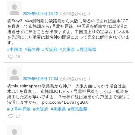
2025年5月7日 16:12
近鉄特急ひのとり
@Stay3_V4s混雑期に淡路島から大阪に帰るのであれば垂水JCT
を直進して布施畑から7号北神戸線→中国道を経由すれば渋滞に
遭遇せずに帰ることが出来ますよ。中国道上りの宝塚西トンネル
を先頭にした渋滞は新名神の開通によって完全に解消されていま
す。
#中国道
#新名神
#大阪府
#兵庫県
#鹿児島県
15
2025年5月5日 17:04
近鉄特急ひのとり
@tokushimapress淡路島から神戸、大阪方面に向かう場合は垂
水JCTを直進し、布施畑JCTから７号北神戸線もしくは一般道を
経由した方が早いですよ。３号神戸線は須磨から芦屋まで強烈に
渋滞しますから。 pic.x.com/4BD7aTguGX
#３号神戸線
#大阪府
#兵庫県
#鹿児島県
17