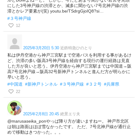
にした3号神戸線の渋滞とか、滅多に聞かない7号北神戸線の渋
滞とかレア要素が(笑) youtu.be/TSdrgGjoIQ8?si…
#３号神戸線
12
2025年3月20日 5:30
近鉄特急ひのとり
私は伊丹空港から神戸三宮駅まで空港バスを利用する事があるけ
ど、渋滞の多い阪高3号神戸線を経由する現行の運行経路は見直
した方が良いと思う。伊丹空港から神戸三宮駅までは中国道→阪
高7号北神戸線→阪高32号新神戸トンネルと進んだ方が明らかに
早いと思う。
#中国道
#新神戸トンネル
#３号神戸線
#３２号
#兵庫県
22
2025年2月8日 20:45
絶景エリ夫
@marusaseika_ponやっぱ降り方が違いますねー。 神戸市北区
は朝は路面はほぼ雪なかったです。 ただ、7号北神戸線が通行止
めで移動はきつかった。。。