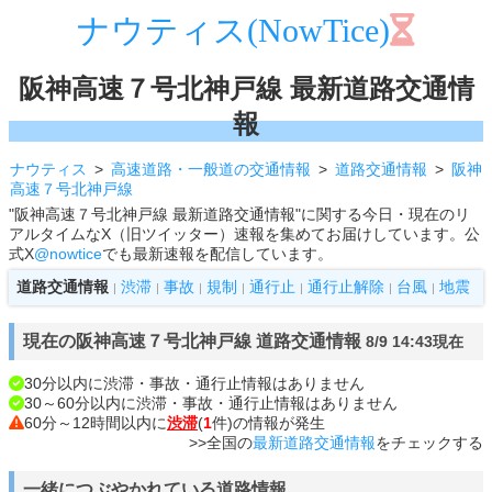
ナウティス(NowTice)
阪神高速７号北神戸線 最新道路交通情
報
ナウティス
高速道路・一般道の交通情報
道路交通情報
阪神
高速７号北神戸線
"阪神高速７号北神戸線 最新道路交通情報"に関する今日・現在のリ
アルタイムなX（旧ツイッター）速報を集めてお届けしています。公
式X
@nowtice
でも最新速報を配信しています。
道路交通情報
渋滞
事故
規制
通行止
通行止解除
台風
地震
|
|
|
|
|
|
|
現在の阪神高速７号北神戸線 道路交通情報
8/9 14:43現在
30分以内に渋滞・事故・通行止情報はありません
30～60分以内に渋滞・事故・通行止情報はありません
60分～12時間以内に
渋滞
(
1
件)の情報が発生
>>全国の
最新道路交通情報
をチェックする
一緒につぶやかれている道路情報