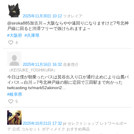
2025年11月30日 10:12
リオレイア
@siroka885加古川→大阪ならやや遠回りになりますけど7号北神
戸線に回ると渋滞フリーで抜けられますよ～
#大阪府
#兵庫県
4
2025年11月16日 16:32
吉倉啓介
（KEISUKE_YOSHIKURA）
今日は僕が朝乗ったバスは箕谷出入り口が通行止めにより山麓バ
イパス→白川→7号北神戸線の順に迂回で三田駅まで向かった
twitcasting.tv/mark52akinori2…
#岐阜県
5
2025年10月21日 17:32
pr セレクトショップ レトワールボー
テ 公式 コルセット ボディメイク おすすめ商品