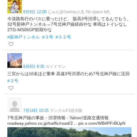
8月9日 12:00
じゅん@Juntras人生 No space left.
今淡路島行のバスに乗ったけど、 阪高3号渋滞してるんでもう、
32号新神戸トンネル→7号北神戸線経由やな 車両はトイレなし
2TG-MS06GP前期やな
#新神戸トンネル
#３号
#３２号
8月8日 8:35
ガイドマン
三宮からは10名ほど乗車 高速3号渋滞のため7号北神戸線に迂回
#３号
7月14日 10:25
ランクルFJ@大阪
7号北神戸線の事故・渋滞情報 - Yahoo!道路交通情報
roadway.yahoo.co.jp/traffic/road/2… pic.x.com/WB4PFrBUpN