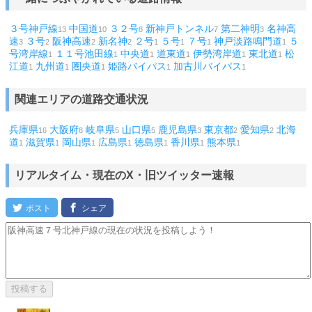
３号神戸線
中国道
３２号
新神戸トンネル
第二神明
名神高
13
10
8
7
3
速
３号
阪神高速
新名神
２号
５号
７号
神戸淡路鳴門道
５
3
2
2
2
1
1
1
1
号湾岸線
１１号池田線
中央道
道東道
伊勢湾岸道
東北道
松
1
1
1
1
1
1
江道
九州道
圏央道
姫路バイパス
加古川バイパス
1
1
1
1
1
関連エリアの道路交通状況
兵庫県
大阪府
岐阜県
山口県
鹿児島県
東京都
愛知県
北海
16
8
5
5
3
2
2
道
滋賀県
岡山県
広島県
徳島県
香川県
熊本県
1
1
1
1
1
1
1
リアルタイム・現在のX・旧ツイッター速報