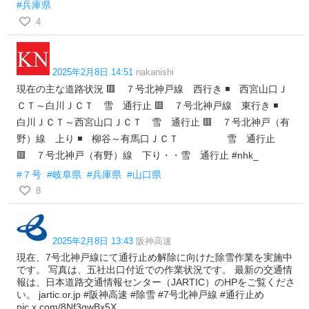
#兵庫県
4
2025年2月8日 14:51
nakanishi
現在の主な道路状況 🟥 ７号北神戸線 西行き ◾️ 西宮山口Ｊ
ＣＴ～白川ＪＣＴ 雪 通行止 🟥 ７号北神戸線 東行き ◾️
白川ＪＣＴ～西宮山口ＪＣＴ 雪 通行止 🟥 ７号北神戸（有
野）線 上り ◾️ 柳谷～有馬口ＪＣＴ 雪 通行止
🟥 ７号北神戸（有野）線 下り・・雪 通行止 #nhk_
#７号
#岐阜県
#兵庫県
#山口県
8
2025年2月8日 13:43
阪神高速
現在、7号北神戸線にて通行止め解除に向けた除雪作業を実施中
です。 写真は、五社出口付近での作業状況です。 最新の交通情
報は、日本道路交通情報センター（JARTIC）のHPをご覧くださ
い。 jartic.or.jp #阪神高速 #除雪 #7号北神戸線 #通行止め
pic.x.com/8Nf3gwBx5X