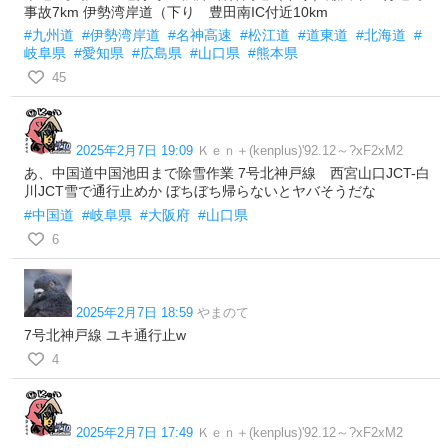
事故7km 伊勢湾岸道（下り 豊田南IC付近10km
#九州道
#伊勢湾岸道
#名神高速
#松江道
#道東道
#北海道
#
岐阜県
#愛知県
#広島県
#山口県
#熊本県
45
2025年2月7日 19:09
Ｋｅｎ＋(kenplus)'92.12～?xF2xM2
あ、中国道中国池田まで除雪作業 7号北神戸線 西宮山口JCT-白
川JCT雪で通行止めか ぼちぼち帰らないとヤバそうだな
#中国道
#岐阜県
#大阪府
#山口県
6
2025年2月7日 18:59
やまのて
7号北神戸線 ユキ通行止w
4
2025年2月7日 17:49
Ｋｅｎ＋(kenplus)'92.12～?xF2xM2