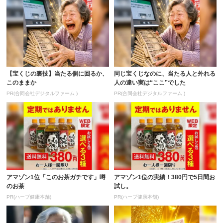
【宝くじの裏技】当たる側に回るか、
同じ宝くじなのに、当たる人と外れる
このままか
人の違い実は“ここ”でした
PR(合同会社デジタルファーム )
PR(合同会社デジタルファーム )
アマゾン1位「このお茶ガチです」噂
アマゾン1位の実績！380円で5日間お
のお茶
試し。
PR(ハーブ健康本舗)
PR(ハーブ健康本舗)