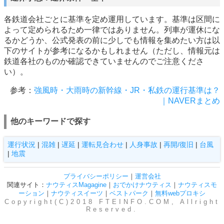
各鉄道会社ごとに基準を定め運用しています。基準は区間に
よって定められるため一律ではありません。列車が運休にな
るかどうか、公式発表の前に少しでも情報を集めたい方は以
下のサイトが参考になるかもしれません（ただし、情報元は
鉄道各社のものか確認できていませんのでご注意くださ
い）。
参考：
強風時・大雨時の新幹線・JR・私鉄の運行基準は？
｜NAVERまとめ
他のキーワードで探す
運行状況
|
混雑
|
遅延
|
運転見合わせ
|
人身事故
|
再開/復旧
|
台風
|
地震
プライバシーポリシー
｜
運営会社
関連サイト：
ナウティスMagagine
｜
おでかけナウティス
｜
ナウティスモ
ーション
｜
ナウティスイーツ
｜
ベストパーク
｜
無料webプロキシ
Copyright(C)2018 FTEINFO.COM, Allright
Reserved.