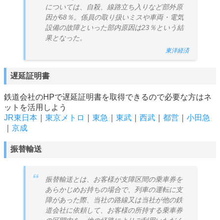
については、自殺、線路立ち入りなど部外原
因が68％。係員の取り扱いミスや車両・電気
設備の故障といった部内原因は23％という結
果となった。
東洋経済
遅延証明書
鉄道会社のHPで遅延証明書を取得できるので必要な方はネ
ットを活用しよう
JR東日本
｜
東京メトロ
｜
東急
｜
東武
｜
西武
｜
都営
｜
小田急
｜
京成
振替輸送
振替輸送とは、お客様が支障区間の乗車券を
あらかじめお持ちの場合で、列車の運転に支
障があった際、当社の路線又は当社が他の鉄
道会社に依頼して、お客様の所持する乗車券