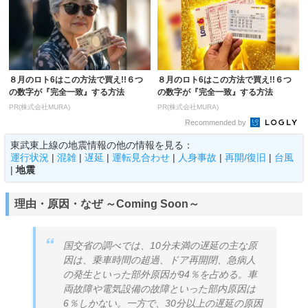
８月のロト6はこの方法で買え!!６つ
８月のロト6はこの方法で買え!!６つ
の数字が『完全一致』する方法
の数字が『完全一致』する方法
PR(株式会社MURA)
PR(株式会社MURA)
Recommended by
東武東上線の地震情報の他の情報を見る：
運行状況
|
混雑
|
遅延
|
運転見合わせ
|
人身事故
|
再開/復旧
|
台風
|
地震
理由・原因・なぜ ～Coming Soon～
国交省の調べでは、10分未満の遅延の主な原
因は、乗車時間の超過、ドア再開閉、急病人
の発生といった部外原因が94％を占める。車
両故障や電気設備の故障といった部内原因は
6％しかない。一方で、30分以上の遅延の原因