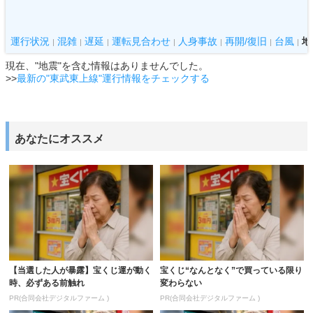
運行状況
混雑
遅延
運転見合わせ
人身事故
再開/復旧
台風
地
|
|
|
|
|
|
|
現在、"地震"を含む情報はありませんでした。
>>
最新の"東武東上線"運行情報をチェックする
あなたにオススメ
【当選した人が暴露】宝くじ運が動く
宝くじ“なんとなく”で買っている限り
時、必ずある前触れ
変わらない
PR(合同会社デジタルファーム )
PR(合同会社デジタルファーム )