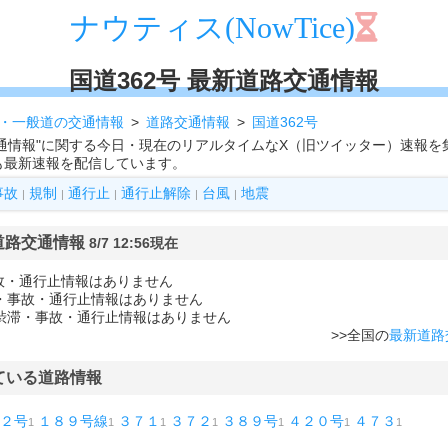
ナウティス(NowTice)
国道362号 最新道路交通情報
・一般道の交通情報
道路交通情報
国道362号
路交通情報"に関する今日・現在のリアルタイムなX（旧ツイッター）速報
も最新速報を配信しています。
事故
規制
通行止
通行止解除
台風
地震
|
|
|
|
|
 道路交通情報
8/7 12:56現在
故・通行止情報はありません
滞・事故・通行止情報はありません
に渋滞・事故・通行止情報はありません
>>全国の
最新道路
ている道路情報
２号
１８９号線
３７１
３７２
３８９号
４２０号
４７３
1
1
1
1
1
1
1