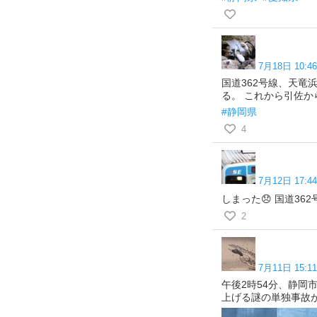
7月18日 10:46
国道362号線、天
る。 これから引佐
#静岡県
4
7月12日 17:44
しまった😞 国道3
2
7月11日 15:11
午後2時54分、静岡
上げる謎の単独事故が起