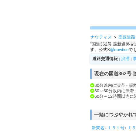
ナウティス
高速道路
"国道362号 最新道
す。公式X
@nowtice
で
道路交通情報
渋滞
|
|
現在の国道362号
30分以内に渋滞・事
30～60分以内に渋
60分～12時間以内
一緒につぶやかれ
新東名
１５１号
１５
2
1