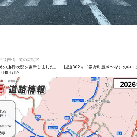
三遠南信・道の広報室
路の通行状況を更新しました。 ・国道362号（春野町豊岡〜杉）の中
82H6H7BA