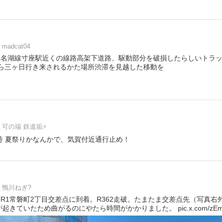
madcat04
竜浜名湖線寸座駅近くの線路高架下道路、駆動部分を破損したらしいトラ
から三ヶ日行き来されるかた場所渋滞を見越した移動を
可の瑞 鉄道垢⚡️
62号 夏祭りかなんかで、気賀付近通行止め！
鴨川ねぎ?
市R1常磐町2丁目交差点に到着。R362走破。たまたま交差点先（写真
きていたため曲がるのにやたら時間がかかりました。 pic.x.com/zEmFz