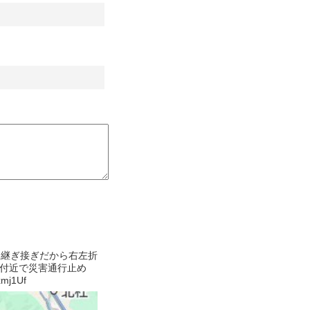
国道、継ぎ接ぎだから右左折
尾付近で災害通行止め
j1Uf