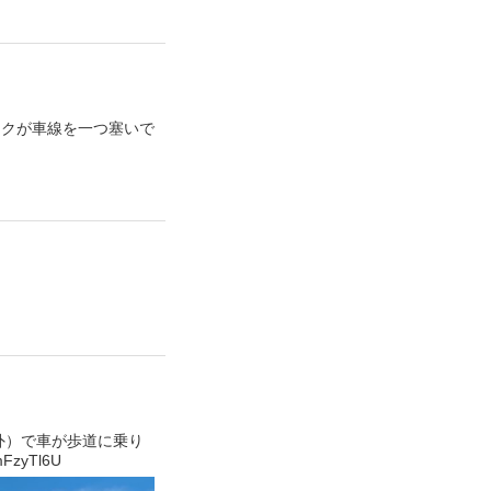
ックが車線を一つ塞いで
右外）で車が歩道に乗り
yTl6U