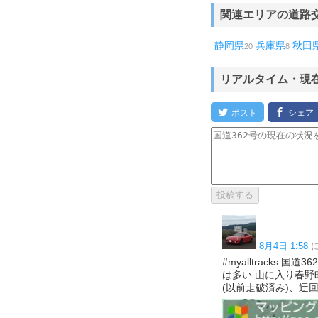
関連エリアの道路
静岡県
兵庫県
秋田
20
8
リアルタイム・現
8月4日 1:58
#myalltracks
は多い 山に入り春
(以前走破済み)、迂回路