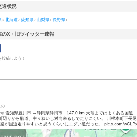
交通状況
県
北海道
愛知県
山梨県
長野県
3
2
2
1
1
在のX・旧ツイッター速報
にの
 国道362号 愛知県豊川市 →静岡県静岡市 147.0 km 天竜まではよくある
野町辺りから酷道、中々狭いし対向来るしで走りにくい。 川根本町下長
が国道走りやすいと思うくらいにエグい道だった。 pic.x.com/wCLPxm