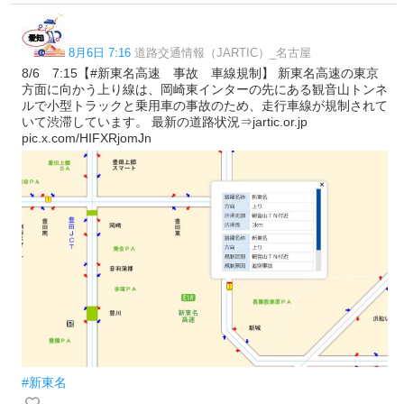
8月6日 7:16
道路交通情報（JARTIC）_名古屋
8/6 7:15【#新東名高速 事故 車線規制】 新東名高速の東京
方面に向かう上り線は、岡崎東インターの先にある観音山トンネ
ルで小型トラックと乗用車の事故のため、走行車線が規制されて
いて渋滞しています。 最新の道路状況⇒jartic.or.jp
pic.x.com/HIFXRjomJn
#新東名