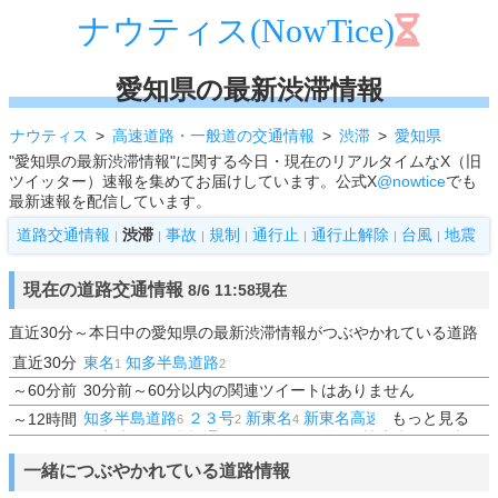
ナウティス(NowTice)
愛知県の最新渋滞情報
ナウティス
高速道路・一般道の交通情報
渋滞
愛知県
"愛知県の最新渋滞情報"に関する今日・現在のリアルタイムなX（旧
ツイッター）速報を集めてお届けしています。公式X
@nowtice
でも
最新速報を配信しています。
道路交通情報
渋滞
事故
規制
通行止
通行止解除
台風
地震
|
|
|
|
|
|
|
現在の道路交通情報
8/6 11:58現在
直近30分～本日中の愛知県の最新渋滞情報がつぶやかれている道路
直近30分
東名
知多半島道路
1
2
～60分前
30分前～60分以内の関連ツイートはありません
知多半島道路
２３号
新東名
新東名高速道路
もっと見る
東名
東
～12時間
6
2
4
2
2
名高速道路
大橋通
１号線
名二環
伊勢湾岸道
名古屋
2
1
1
2
6
高速
３０２
1
1
一緒につぶやかれている道路情報