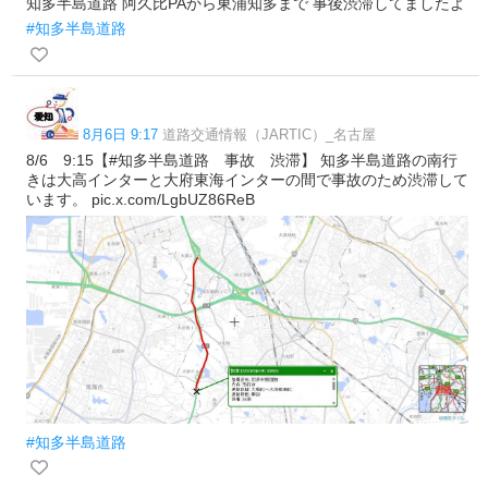
知多半島道路 阿久比PAから東浦知多まで 事後渋滞してましたよ
#知多半島道路
8月6日 9:17
道路交通情報（JARTIC）_名古屋
8/6 9:15【#知多半島道路 事故 渋滞】 知多半島道路の南行
きは大高インターと大府東海インターの間で事故のため渋滞して
います。 pic.x.com/LgbUZ86ReB
#知多半島道路