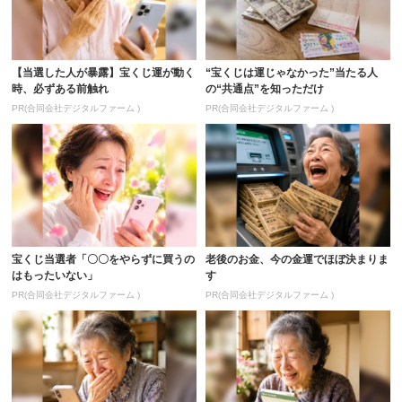
【当選した人が暴露】宝くじ運が動く
“宝くじは運じゃなかった”当たる人
時、必ずある前触れ
の“共通点”を知っただけ
PR(合同会社デジタルファーム )
PR(合同会社デジタルファーム )
宝くじ当選者「〇〇をやらずに買うの
老後のお金、今の金運でほぼ決まりま
はもったいない」
す
PR(合同会社デジタルファーム )
PR(合同会社デジタルファーム )