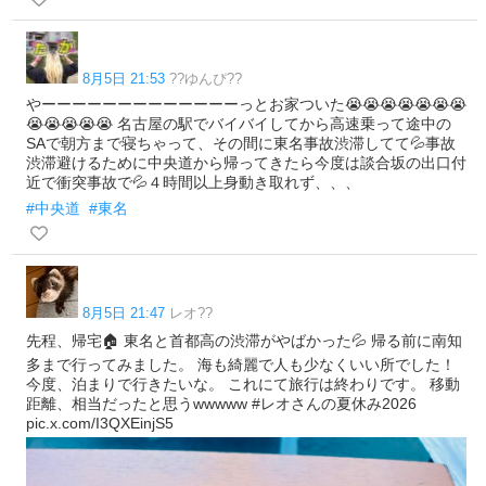
8月5日 21:53
??ゆんぴ??
やーーーーーーーーーーーーーっとお家ついた😭😭😭😭😭😭😭
😭😭😭😭😭 名古屋の駅でバイバイしてから高速乗って途中の
SAで朝方まで寝ちゃって、その間に東名事故渋滞してて💦事故
渋滞避けるために中央道から帰ってきたら今度は談合坂の出口付
近で衝突事故で💦４時間以上身動き取れず、、、
#中央道
#東名
8月5日 21:47
レオ??
先程、帰宅🏠 東名と首都高の渋滞がやばかった💦 帰る前に南知
多まで行ってみました。 海も綺麗で人も少なくいい所でした！
今度、泊まりで行きたいな。 これにて旅行は終わりです。 移動
距離、相当だったと思うwwwww #レオさんの夏休み2026
pic.x.com/I3QXEinjS5