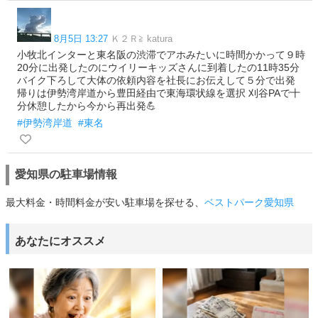
8月5日 13:27
Ｋ２Ｒ≧ katura
小牧北インターと東名阪の渋滞でアホみたいに時間かかって９時
20分に出発したのにウイリーキッズさんに到着したの11時35分
バイク下ろして大体の依頼内容を社長にお伝えして５分で出発
帰りは伊勢湾岸道から豊田経由で東海環状線を選択 刈谷PAで十
分休憩したから今から再出発💪
#伊勢湾岸道
#東名
愛知県の駐車場情報
最大料金・時間料金が安い駐車場を探せる、
ベストパーク愛知県
あなたにオススメ