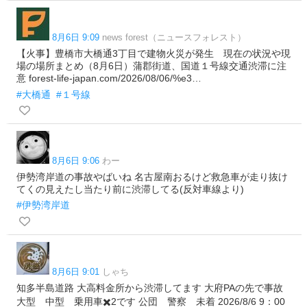
8月6日 9:09
news forest（ニュースフォレスト）
【火事】豊橋市大橋通3丁目で建物火災が発生 現在の状況や現
場の場所まとめ（8月6日）蒲郡街道、国道１号線交通渋滞に注
意 forest-life-japan.com/2026/08/06/%e3…
#大橋通
#１号線
8月6日 9:06
わー
伊勢湾岸道の事故やばいね 名古屋南おるけど救急車が走り抜け
てくの見えたし当たり前に渋滞してる(反対車線より)
#伊勢湾岸道
8月6日 9:01
しゃち
知多半島道路 大高料金所から渋滞してます 大府PAの先で事故
大型 中型 乗用車✖️2です 公団 警察 未着 2026/8/6 9：00