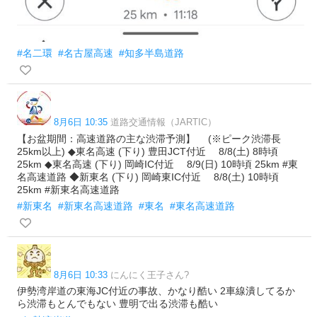
#名二環
#名古屋高速
#知多半島道路
8月6日 10:35
道路交通情報（JARTIC）
【お盆期間：高速道路の主な渋滞予測】 (※ピーク渋滞長
25km以上) ◆東名高速 (下り) 豊田JCT付近 8/8(土) 8時頃
25km ◆東名高速 (下り) 岡崎IC付近 8/9(日) 10時頃 25km #東
名高速道路 ◆新東名 (下り) 岡崎東IC付近 8/8(土) 10時頃
25km #新東名高速道路
#新東名
#新東名高速道路
#東名
#東名高速道路
8月6日 10:33
にんにく王子さん?
伊勢湾岸道の東海JC付近の事故、かなり酷い 2車線潰してるか
ら渋滞もとんでもない 豊明で出る渋滞も酷い