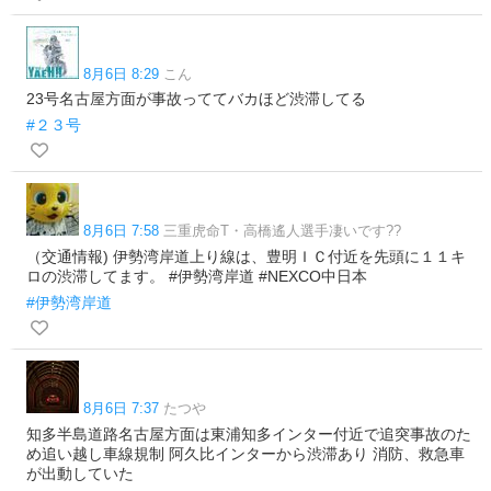
8月6日 8:29
こん
23号名古屋方面が事故っててバカほど渋滞してる
#２３号
8月6日 7:58
三重虎命T・高橋遙人選手凄いです??
（交通情報) 伊勢湾岸道上り線は、豊明ＩＣ付近を先頭に１１キ
ロの渋滞してます。 #伊勢湾岸道 #NEXCO中日本
#伊勢湾岸道
8月6日 7:37
たつや
知多半島道路名古屋方面は東浦知多インター付近で追突事故のた
め追い越し車線規制 阿久比インターから渋滞あり 消防、救急車
が出動していた