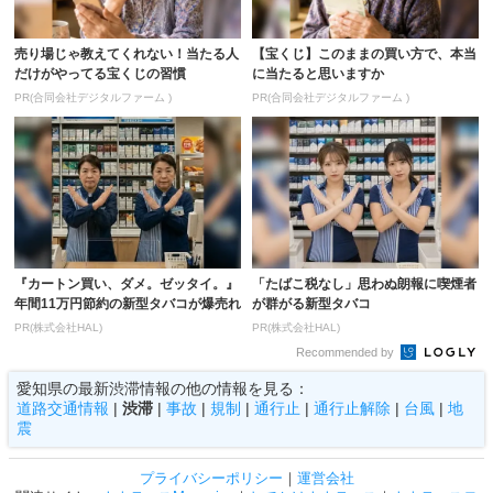
売り場じゃ教えてくれない！当たる人
【宝くじ】このままの買い方で、本当
だけがやってる宝くじの習慣
に当たると思いますか
PR(合同会社デジタルファーム )
PR(合同会社デジタルファーム )
『カートン買い、ダメ。ゼッタイ。』
「たばこ税なし」思わぬ朗報に喫煙者
年間11万円節約の新型タバコが爆売れ
が群がる新型タバコ
PR(株式会社HAL)
PR(株式会社HAL)
Recommended by
愛知県の最新渋滞情報の他の情報を見る：
道路交通情報
|
渋滞
|
事故
|
規制
|
通行止
|
通行止解除
|
台風
|
地
震
プライバシーポリシー
｜
運営会社