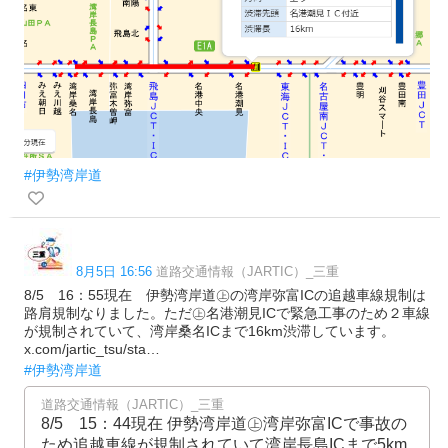
#伊勢湾岸道
8月5日 16:56
道路交通情報（JARTIC）_三重
8/5 16：55現在 伊勢湾岸道㊤の湾岸弥富ICの追越車線規制は
路肩規制なりました。ただ㊤名港潮見ICで緊急工事のため２車線
が規制されていて、湾岸桑名ICまで16km渋滞しています。
x.com/jartic_tsu/sta…
#伊勢湾岸道
道路交通情報（JARTIC）_三重
8/5 15：44現在 伊勢湾岸道㊤湾岸弥富ICで事故の
ため追越車線が規制されていて湾岸長島ICまで5km