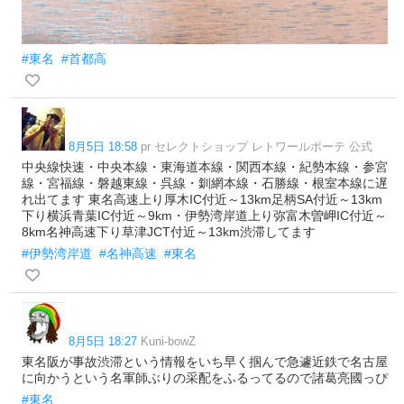
#東名
#首都高
8月5日 18:58
pr セレクトショップ レトワールボーテ 公式
中央線快速・中央本線・東海道本線・関西本線・紀勢本線・参宮
線・宮福線・磐越東線・呉線・釧網本線・石勝線・根室本線に遅
れ出てます 東名高速上り厚木IC付近～13km足柄SA付近～13km
下り横浜青葉IC付近～9km・伊勢湾岸道上り弥富木曽岬IC付近～
8km名神高速下り草津JCT付近～13km渋滞してます
#伊勢湾岸道
#名神高速
#東名
8月5日 18:27
Kuni-bowZ
東名阪が事故渋滞という情報をいち早く掴んで急遽近鉄で名古屋
に向かうという名軍師ぶりの采配をふるってるので諸葛亮國っぴ
#東名