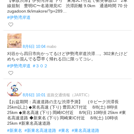
【事故渋滞】伊勢湾岸道 下り 東海JCT付近で衝突事故💥 2車
線規制 豊明IC〜名港潮見IC 渋滞距離 9.0km 通過時間 70 分
zugadoon.tk/imakore/?p=289…
#伊勢湾岸道
8月6日 10:04
mabo
刈谷から四日市向かってるけど伊勢湾岸道渋滞…。302来たけど
めちゃ混んでる😇早く帰れる日に限ってコレ。
#伊勢湾岸道
#３０２
8月6日 10:01
道路交通情報（JARTIC）
【お盆期間：高速道路の主な渋滞予測】 (※ピーク渋滞長
25km以上) ◆東名高速 (下り) 豊田JCT付近 8/8(土) 8時頃
25km ◆東名高速 (下り) 岡崎IC付近 8/9(日) 10時頃 25km #東
名高速道路 ◆新東名 (下り) 岡崎東IC付近 8/8(土) 10時頃
25km #新東名高速道路
#新東名
#新東名高速道路
#東名
#東名高速道路