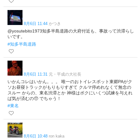
8月6日 11:44
かつき
@yosutebito1973知多半島道路の大府付近も、事故って渋滞らし
いです。
#知多半島道路
8月6日 11:31
元・平成の大社長
いかんコレはいかん。。。 唯一のおトイレスポット東郷PAがク
ソお昼寝トラックがもりもりすぎて クルマ停めれなくて無念の
スルー からの、東名渋滞とか 神様はボクにいくつ試練を与えれ
ば気が済むの🥺 でちゃう！
#東名
8月6日 10:48
ron kaka