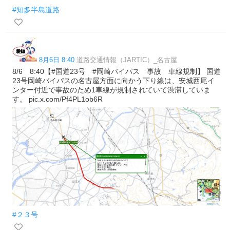
#知多半島道路
8月6日 8:40
道路交通情報（JARTIC）_名古屋
8/6 8:40【#国道23号 #岡崎バイパス 事故 車線規制】 国道
23号岡崎バイパスの名古屋方面に向かう下り線は、安城西尾イ
ンター付近で事故のため1車線が規制されていて渋滞していま
す。 pic.x.com/Pf4PL1ob6R
#２３号