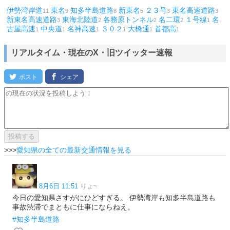
伊勢湾岸道
東名
知多半島道路
新東名
２３号
東名高速道路
11
9
8
5
3
3
新東名高速道路
東海北陸道
各務原トンネル
名二環
１号線
名
3
2
2
2
1
古屋高速
中央道
名神高速
３０２
大橋通
首都高
1
1
1
1
1
1
リアルタイム・現在のX・旧ツイッター速報
>>>
愛知県の全ての最新交通情報を見る
8月6日 11:51
りょ~
今日の愛知県さすがにひどすぎる。 伊勢湾岸も知多半島道路も
事故渋滞でまともに仕事にならねえ。
#知多半島道路