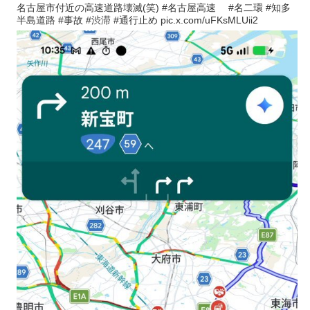
名古屋市付近の高速道路壊滅(笑) #名古屋高速 #名二環 #知多
半島道路 #事故 #渋滞 #通行止め pic.x.com/uFKsMLUii2