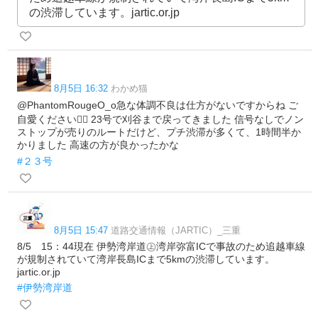
の渋滞しています。jartic.or.jp
8月5日 16:32
わかめ猫
@PhantomRougeO_o急な体調不良は仕方がないですからね ご
自愛ください🙋‍♂️ 23号で刈谷まで戻ってきました 信号なしでノン
ストップが売りのルートだけど、プチ渋滞が多くて、1時間半か
かりました 高速の方が良かったかな
#２３号
8月5日 15:47
道路交通情報（JARTIC）_三重
8/5 15：44現在 伊勢湾岸道㊤湾岸弥富ICで事故のため追越車線
が規制されていて湾岸長島ICまで5kmの渋滞しています。
jartic.or.jp
#伊勢湾岸道