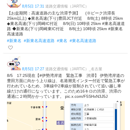
8月5日 17:31
道路交通情報（JARTIC）
【お盆期間：高速道路の主な渋滞予測】 (※ピーク渋滞長
25km以上) ◆東名高速(下り)豊田JCT付近 8/8(土) 8時頃 25km
◆東名高速(下り)岡崎IC付近 8/9(日) 10時頃 25km #東名高速道
路 ◆新東名(下り)岡崎東IC付近 8/8(土) 10時頃 25km #新東名
高速道路
#新東名
#新東名高速道路
#東名
#東名高速道路
8月5日 17:27
道路交通情報（JARTIC）_名古屋
8/5 17:25現在【#伊勢湾岸道 緊急工事 渋滞】 伊勢湾岸道の
豊田方面に向かう上り線は、名港潮見インター付近で緊急工事が
行われているため、3車線中2車線が規制されていて追い越し車
線だけの通行になっています。このため16キロの渋滞、渋滞の
通過に２時間かかっています。 pic.x.com/F5SHxN3J5J