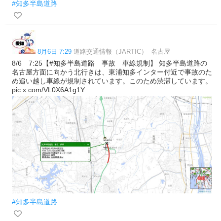
#知多半島道路
8月6日 7:29
道路交通情報（JARTIC）_名古屋
8/6 7:25【#知多半島道路 事故 車線規制】 知多半島道路の
名古屋方面に向かう北行きは、東浦知多インター付近で事故のた
め追い越し車線が規制されています。このため渋滞しています。
pic.x.com/VL0X6A1g1Y
#知多半島道路