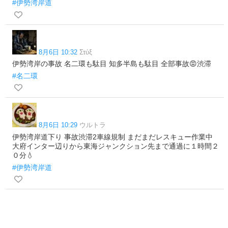
#伊勢湾岸道
8月6日 10:32
Στύξ
伊勢湾岸の事故 名二環も駄目 知多半島も駄目 全部事故😡渋滞
#名二環
8月6日 10:29
ウルトラ
伊勢湾岸道下り 事故渋滞2車線規制 まだまだレスキュー作業中
大府インター辺りから東海ジャンクション先まで通過に１時間２
０分💧
#伊勢湾岸道