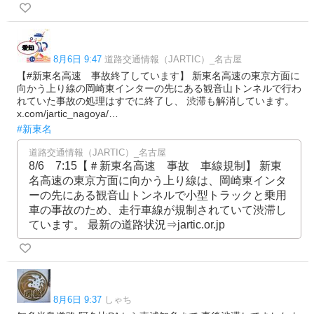
8月6日 9:47
道路交通情報（JARTIC）_名古屋
【#新東名高速 事故終了しています】 新東名高速の東京方面に
向かう上り線の岡崎東インターの先にある観音山トンネルで行わ
れていた事故の処理はすでに終了し、 渋滞も解消しています。
x.com/jartic_nagoya/…
#新東名
道路交通情報（JARTIC）_名古屋
8/6 7:15【＃新東名高速 事故 車線規制】 新東
名高速の東京方面に向かう上り線は、岡崎東インタ
ーの先にある観音山トンネルで小型トラックと乗用
車の事故のため、走行車線が規制されていて渋滞し
ています。 最新の道路状況⇒jartic.or.jp
8月6日 9:37
しゃち