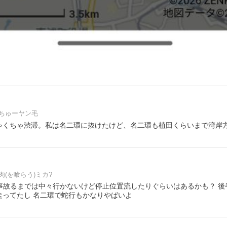
ちゅーヤン毛
ゃくちゃ渋滞。私は名二環に抜けたけど、名二環も植田くらいまで湾岸
肉(を喰らう)ミカ?
mitsu事故るまでは中々行かないけど停止位置流したりぐらいはあるかも？ 
走ってたし 名二環で蛇行もかなりやばいよ