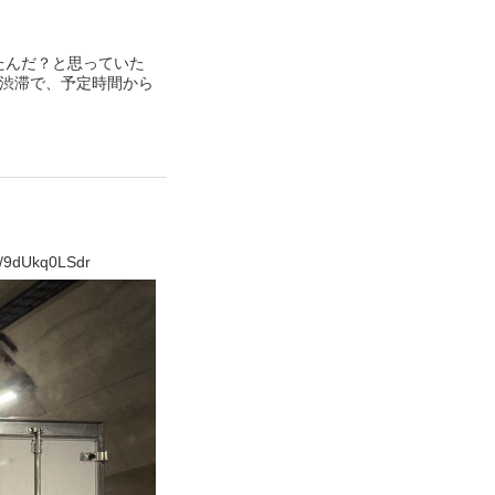
たんだ？と思っていた
も渋滞で、予定時間から
Ukq0LSdr