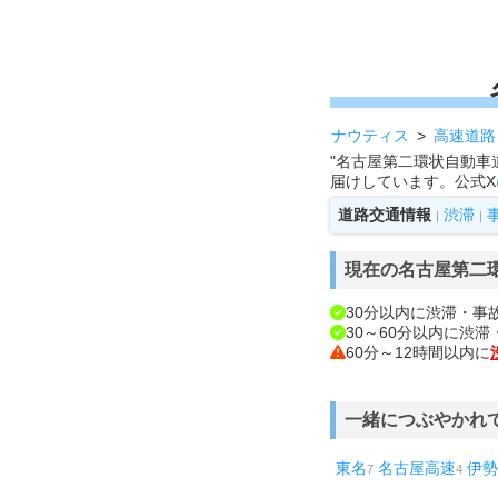
ナウティス
高速道路
"名古屋第二環状自動車
届けしています。公式X
道路交通情報
渋滞
|
|
現在の名古屋第二
30分以内に渋滞・事
30～60分以内に渋
60分～12時間以内に
一緒につぶやかれ
東名
名古屋高速
伊勢
7
4