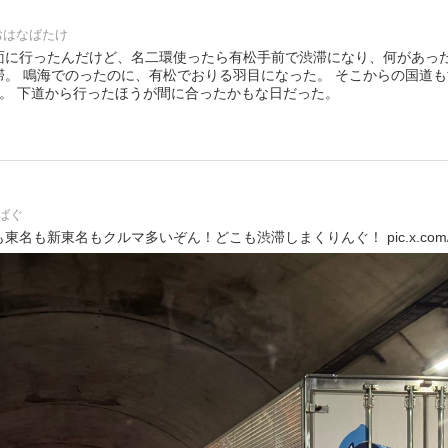
おはなばたけ
面に行ったんだけど、名二環使ったら有松手前で渋滞になり、何があっ
滞。 鳴海でのったのに、有松でおりる羽目になった。 そこからの国道
着。 下道から行ったほうが間に合ったかもな日だった。
ばぐ
名も新東名もクルマ多いぞん！どこも渋滞しまくりんぐ！ pic.x.com/9d