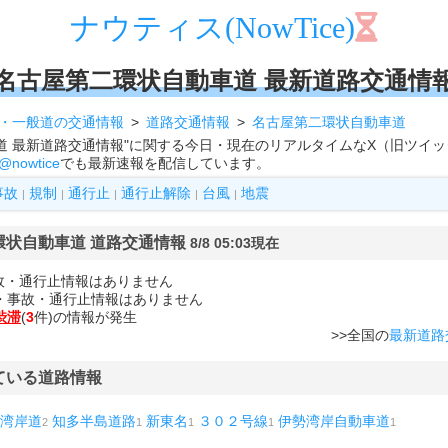
ナウティス(NowTice)
名古屋第二環状自動車道 最新道路交通情
・一般道の交通情報
道路交通情報
名古屋第二環状自動車道
道 最新道路交通情報"に関する今日・現在のリアルタイムなX（旧ツイ
@nowtice
でも最新速報を配信しています。
事故
規制
通行止
通行止解除
台風
地震
|
|
|
|
|
環状自動車道 道路交通情報
8/8 05:03現在
故・通行止情報はありません
滞・事故・通行止情報はありません
渋滞
(
3
件)の情報が発生
>>全国の
最新道路
ている道路情報
湾岸道
知多半島道路
新東名
３０２号線
伊勢湾岸自動車道
2
1
1
1
1