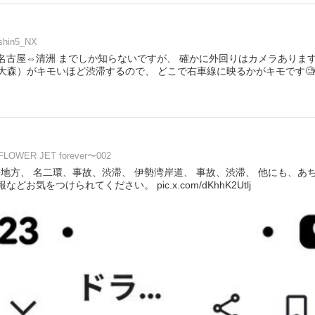
shin5_NX
二環は名古屋⇔清洲 までしか知らないですが、 確かに外回りはカメラありま
（大森）がキモいほど渋滞するので、 どこで右車線に映るかがキモです🧐
FLOWER JET forever〜002
東海地方、 名二環、事故、渋滞、 伊勢湾岸道、 事故、渋滞、 他にも、あ
どお気をつけられてください。 pic.x.com/dKhhK2Utlj