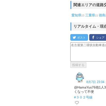
関連エリアの道路
愛知県
三重県
徳島
13
11
リアルタイム・現
8月7日 23:04
@HamaYus76
くなって不便
#３０２号線