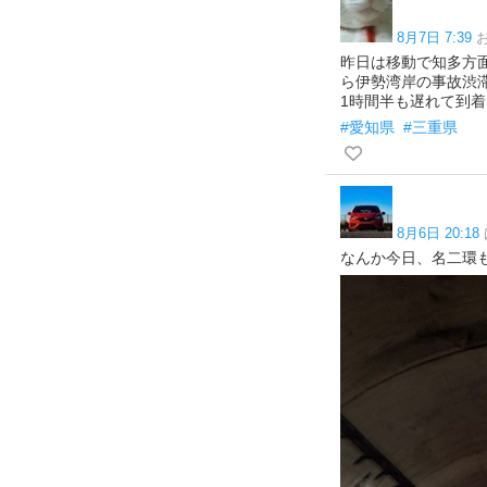
8月7日 7:39
昨日は移動で知多方
ら伊勢湾岸の事故渋
1時間半も遅れて到
#愛知県
#三重県
8月6日 20:18
なんか今日、名二環も東