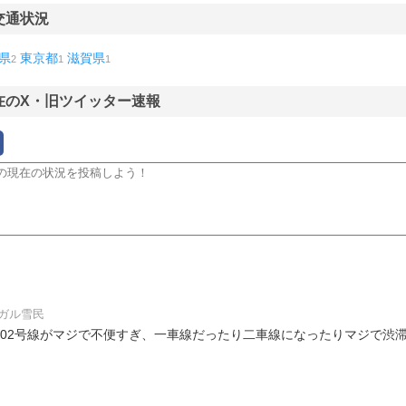
交通状況
県
東京都
滋賀県
2
1
1
在のX・旧ツイッター速報
ガル雪民
他1人302号線がマジで不便すぎ、一車線だったり二車線になったりマジで