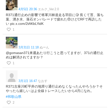
4月5日 20:36
エルク_Ver.2.0
R371通行止めの影響で将軍川林道走る羽目に🥲 長くて苔、落ち
葉、湧き水、落石オンパレードで疲れた😞けどCRFで再訪した
い pic.x.com/2tAKbLYidK
1
3月31日 11:18
ぬーん
@gomasan371来週あたり行こうと思ってますが、371の通行止
めは解消されてますか？
1
3月1日 16:47
なおす
R371古座川町平井の地滑り通行止めなくなったんやろうか？そ
やったら嬉しい はよ全線トレースしたいから4月になれ。
#和歌山県
2