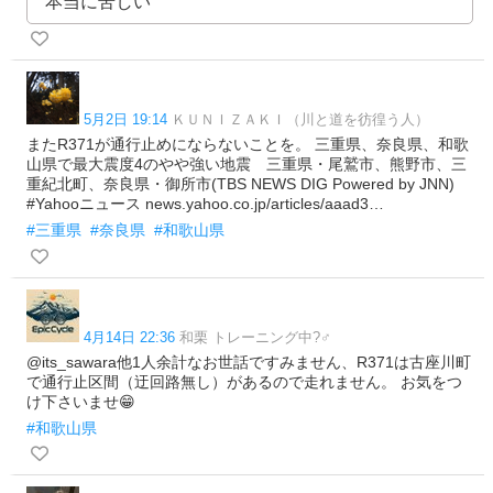
本当に苦しい
5月2日 19:14
ＫＵＮＩＺＡＫＩ（川と道を彷徨う人）
またR371が通行止めにならないことを。 三重県、奈良県、和歌
山県で最大震度4のやや強い地震 三重県・尾鷲市、熊野市、三
重紀北町、奈良県・御所市(TBS NEWS DIG Powered by JNN)
#Yahooニュース news.yahoo.co.jp/articles/aaad3…
#三重県
#奈良県
#和歌山県
4月14日 22:36
和栗 トレーニング中?‍♂️
@its_sawara他1人余計なお世話ですみません、R371は古座川町
で通行止区間（迂回路無し）があるので走れません。 お気をつ
け下さいませ😁
#和歌山県