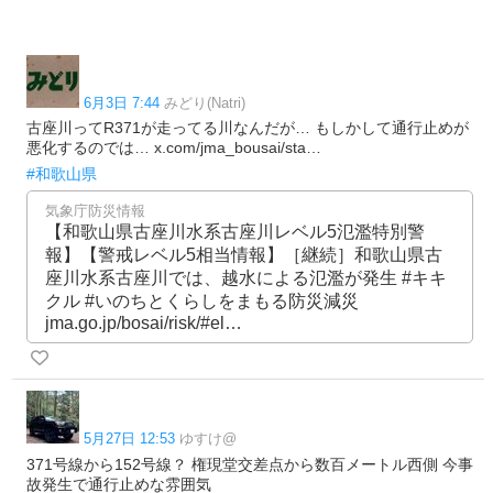
6月3日 7:44
みどり(Natri)
古座川ってR371が走ってる川なんだが… もしかして通行止めが
悪化するのでは… x.com/jma_bousai/sta…
#和歌山県
気象庁防災情報
【和歌山県古座川水系古座川レベル5氾濫特別警
報】【警戒レベル5相当情報】［継続］和歌山県古
座川水系古座川では、越水による氾濫が発生 #キキ
クル #いのちとくらしをまもる防災減災
jma.go.jp/bosai/risk/#el…
5月27日 12:53
ゆすけ@
371号線から152号線？ 権現堂交差点から数百メートル西側 今事
故発生で通行止めな雰囲気