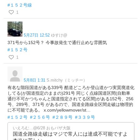
#１５２号線
1
5月27日 12:52
ゆすけ@
371号から152号？ 今事故発生で通行止めな雰囲気
#１５２号
1
5月8日 1:31
S.mitchy（ミッチー）
有名な階段国道がある339号 酷道どころか登山道かつ実質廃道化
してる(が国道指定のままの)291号 同じく点線国道区間(自動車
通行不可かつちゃんと国道指定されてる区間)がある152号、256
号、289号、371号 があるので、国道全路線全区間走破は物理的
に不可能である。 x.com/yellowmover/st…
#１５２号
#２５６号
#２８９号
#３３９号
いえろむ…@6/28 おもバザ大阪
国道全路線走破はマジで常人には達成不可能ですよ