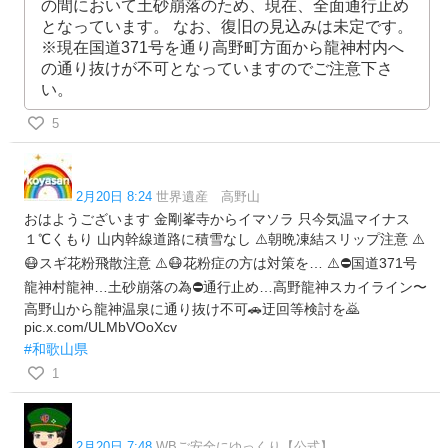
の間において土砂崩落のため、現在、全面通行止め
となっています。 なお、復旧の見込みは未定です。
※現在国道371号を通り高野町方面から龍神村内へ
の通り抜けが不可となっていますのでご注意下さ
い。
5
2月20日 8:24
世界遺産 高野山
おはようございます 金剛峯寺からイマソラ 只今気温マイナス
１℃くもり 山内幹線道路に積雪なし ⚠️朝晩凍結スリップ注意 ⚠️
😷スギ花粉飛散注意 ⚠️😷花粉症の方は対策を… ⚠️⛔国道371号
龍神村龍神…土砂崩落の為⛔通行止め…高野龍神スカイライン〜
高野山から龍神温泉に通り抜け不可🚗迂回等検討を🙇
pic.x.com/ULMbVOoXcv
#和歌山県
1
2月20日 7:48
WBご安全にゆっくり【公式】