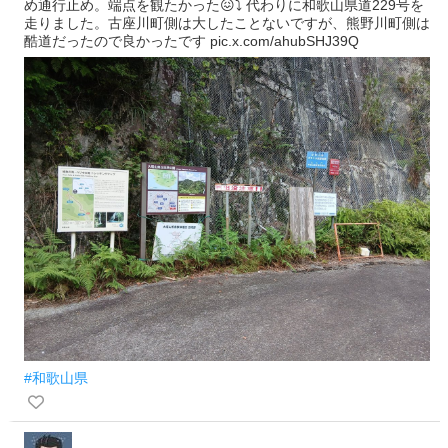
め通行止め。端点を観たかった😖⤵️ 代わりに和歌山県道229号を
走りました。古座川町側は大したことないですが、熊野川町側は
酷道だったので良かったです pic.x.com/ahubSHJ39Q
#和歌山県