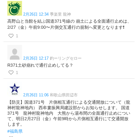
2月26日 12:34
季楽里 龍神
高野山と当館を結ぶ国道371号線の 崩土による全面通行止めは、
2/27（金）午前9:00〜片側交互通行の規制へ変更となります❗️
1
2月26日 12:17
釣ーリングセロー
R371土砂崩れで通行止めしてる？
1
2月26日 11:06
和歌山県田辺市
【防災】国道371号 片側相互通行による交通開放について（龍
神村龍神地内） 西牟婁振興局建設部からお知らせします。 国道
371号 龍神村龍神地内 大熊から湯布間の全面通行止めについ
て、明日2月27日（金）午前9時から片側相互通行にて交通開放
します。
#福島県