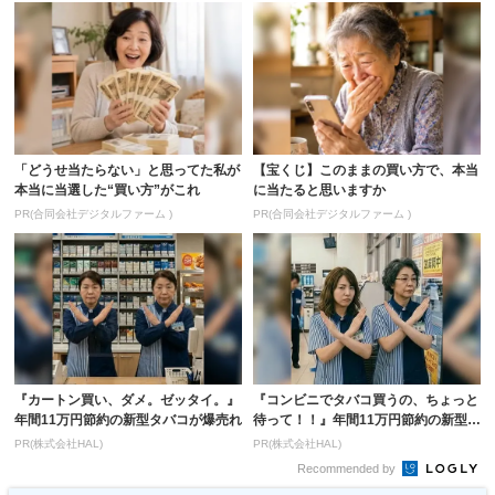
「どうせ当たらない」と思ってた私が
【宝くじ】このままの買い方で、本当
本当に当選した“買い方”がこれ
に当たると思いますか
PR(合同会社デジタルファーム )
PR(合同会社デジタルファーム )
『カートン買い、ダメ。ゼッタイ。』
『コンビニでタバコ買うの、ちょっと
年間11万円節約の新型タバコが爆売れ
待って！！』年間11万円節約の新型タ
バコ
PR(株式会社HAL)
PR(株式会社HAL)
Recommended by