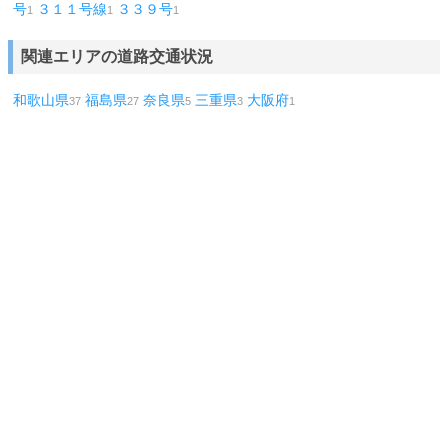
号
３１１号線
３３９号
1
1
1
関連エリアの道路交通状況
和歌山県
福島県
奈良県
三重県
大阪府
37
27
5
3
1