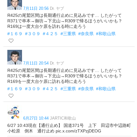
7月11日 20:56
Dr. ヤブ
R425の尾鷲区間は長期通行止めに見込みです… したがって
R371で串本→御坊→下北山→R309で帰るほうがいいかも？
R169は一度大台ケ原を訪れる時に走ろう
#１６９
#３０９
#４２５
#三重県
#奈良県
#和歌山県
7月11日 20:54
Dr. ヤブ
R425の尾鷲区間は長期通行止めに見込みです… したがって
R371で串本→御坊→下北山→R309で帰るほうがいいかも？
R169を一度大台ケ原に訪れる時に走ろう
#１６９
#３０９
#４２５
#三重県
#奈良県
#和歌山県
6月27日 10:44
JARTIC和歌山
6/27 10:43現在【通行止め】 国道371号 上下 田辺市中辺路町
小松原 倒木 通行止め pic.x.com/zTXPzjDEOG