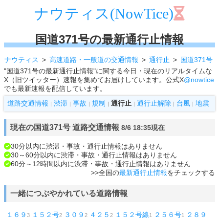
ナウティス(NowTice)
国道371号の最新通行止情報
ナウティス
高速道路・一般道の交通情報
通行止
国道371号
"国道371号の最新通行止情報"に関する今日・現在のリアルタイムな
X（旧ツイッター）速報を集めてお届けしています。公式X
@nowtice
でも最新速報を配信しています。
道路交通情報
渋滞
事故
規制
通行止
通行止解除
台風
地震
|
|
|
|
|
|
|
現在の国道371号 道路交通情報
8/6 18:35現在
30分以内に渋滞・事故・通行止情報はありません
30～60分以内に渋滞・事故・通行止情報はありません
60分～12時間以内に渋滞・事故・通行止情報はありません
>>全国の
最新通行止情報
をチェックする
一緒につぶやかれている道路情報
１６９
１５２号
３０９
４２５
１５２号線
２５６号
２８９
3
2
2
2
1
1