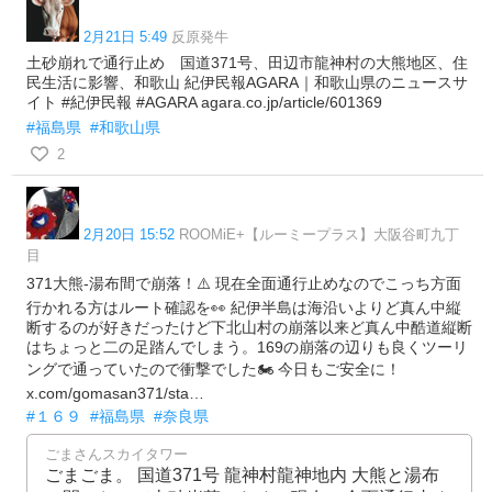
2月21日 5:49
反原発牛
土砂崩れで通行止め 国道371号、田辺市龍神村の大熊地区、住
民生活に影響、和歌山 紀伊民報AGARA｜和歌山県のニュースサ
イト #紀伊民報 #AGARA agara.co.jp/article/601369
#福島県
#和歌山県
2
2月20日 15:52
ROOMiE+【ルーミープラス】大阪谷町九丁
目
371大熊-湯布間で崩落！⚠️ 現在全面通行止めなのでこっち方面
行かれる方はルート確認を👀 紀伊半島は海沿いよりど真ん中縦
断するのが好きだったけど下北山村の崩落以来ど真ん中酷道縦断
はちょっと二の足踏んでしまう。169の崩落の辺りも良くツーリ
ングで通っていたので衝撃でした🏍 今日もご安全に！
x.com/gomasan371/sta…
#１６９
#福島県
#奈良県
ごまさんスカイタワー
ごまごま。 国道371号 龍神村龍神地内 大熊と湯布