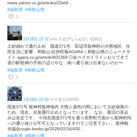
news.yahoo.co.jp/articles/20ebf…
#福島県
#和歌山県
1
2月18日 23:32
shin 天岩戸ならぬ甘い岩納豆
土砂崩れで通行止め 国道371号、田辺市龍神村の大熊地区、住
民生活に影響、和歌山 紀伊民報AGARA｜和歌山県のニュースサ
イト agara.co.jp/article/601369 🙄あ〜スカイラインおりてきて
道の駅龍神の手前の辺りやな…南へ通り抜け出来ないのか〜
#福島県
#和歌山県
1
2月18日 22:30
ダサ過ぎJAPAN
国道371号 龍神村龍神地内 大熊と湯布の間において土砂崩落の
ため、現在、全面通行止めとなっています。 なお、復旧の見込
みは未定です。 ※現在国道371号を通り高野町方面から龍神村内
への通り抜けが不可となっていますのでご注意下さい。 龍神観
光協会ryujin-kanko.jp/2026/02/16/430…
#福島県
#和歌山県