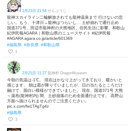
2月21日 21:54
せんぷうじ
龍神スカイライン二輪解放されても龍神温泉まで 行けないの悲
しい。もう、十津川→龍神はつらいし… 土砂崩れで通行止め
国道371号、田辺市龍神村の大熊地区、住民生活に影響、和歌山
紀伊民報AGARA｜和歌山県のニュースサイト #紀伊民報
#AGARA agara.co.jp/article/601369
#福島県
#奈良県
#和歌山県
1
2月21日 11:27
龍神村 DragonMuseum
今朝の気温は-1℃。 現在はかなり上がってきており、暖かいと
感じます。 朝は霜が降りていましたが、日の当たるところだけ
融けて、面白い模様ができていました。 現在、国道371号 大熊
～湯布(龍神村内) 間、土砂崩落のため全面通行止です。 高野山
方面へ抜けられませんのでご注意ください。
pic.x.com/fw1TAgTg4z
#福島県
3