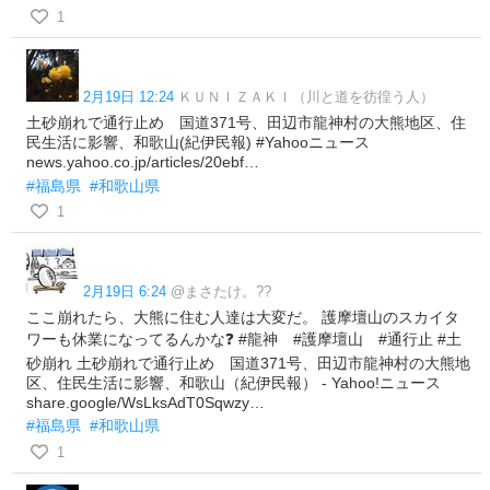
1
2月19日 12:24
ＫＵＮＩＺＡＫＩ（川と道を彷徨う人）
土砂崩れで通行止め 国道371号、田辺市龍神村の大熊地区、住
民生活に影響、和歌山(紀伊民報) #Yahooニュース
news.yahoo.co.jp/articles/20ebf…
#福島県
#和歌山県
1
2月19日 6:24
@まさたけ。?️?
ここ崩れたら、大熊に住む人達は大変だ。 護摩壇山のスカイタ
ワーも休業になってるんかな❓ #龍神 #護摩壇山 #通行止 #土
砂崩れ 土砂崩れで通行止め 国道371号、田辺市龍神村の大熊地
区、住民生活に影響、和歌山（紀伊民報） - Yahoo!ニュース
share.google/WsLksAdT0Sqwzy…
#福島県
#和歌山県
1