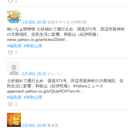
1
2月18日 20:56
安田大サーカスHIRO君
怖いなぁ🫣🫣🫣 土砂崩れで通行止め 国道371号、田辺市龍神村
の大熊地区、住民生活に影響、和歌山（紀伊民報）
news.yahoo.co.jp/articles/20ebf…
#福島県
#和歌山県
1
2月18日 20:31
ゲンパン
土砂崩れで通行止め 国道371号、田辺市龍神村の大熊地区、住
民生活に影響、和歌山（紀伊民報） #Yahooニュース
approach.yahoo.co.jp/r/QUyHCH?src=h…
#福島県
#和歌山県
1
2月18日 20:00
隼卓造