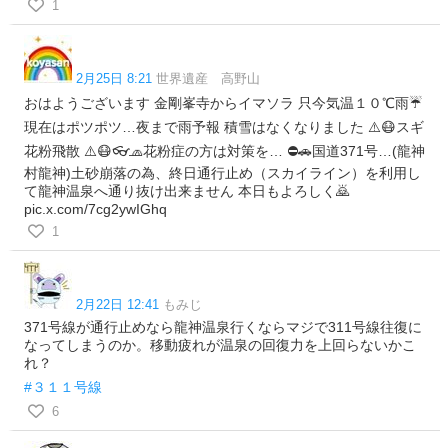
1
2月25日 8:21
世界遺産 高野山
おはようございます 金剛峯寺からイマソラ 只今気温１０℃雨☔
現在はポツポツ…夜まで雨予報 積雪はなくなりました ⚠️😷スギ
花粉飛散 ⚠️😷👓🧢花粉症の方は対策を… ⛔🚗国道371号…(龍神
村龍神)土砂崩落の為、終日通行止め（スカイライン）を利用し
て龍神温泉へ通り抜け出来ません 本日もよろしく🙇
pic.x.com/7cg2ywIGhq
1
2月22日 12:41
もみじ
371号線が通行止めなら龍神温泉行くならマジで311号線往復に
なってしまうのか。移動疲れが温泉の回復力を上回らないかこ
れ？
#３１１号線
6