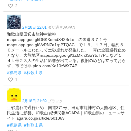
2
2月18日 22:01
ダサ過ぎJAPAN
和歌山県田辺市龍神村龍神
maps.app.goo.gl/DBKXemdX42BrLe…の国道３７１号
maps.app.goo.gl/VvRN7a1rpPTQAC…で１６、１７日、幅約５
０メートルにわたって土砂崩れが発生した。一帯は全面通行止め
となり、大熊地区maps.app.goo.gl/3ZMkh3SuYtcT7P…など１
４世帯２３人の生活に影響が出ている。復旧のめどは立っておら
ず、市では非 pic.x.com/Ke10zWXZ4P
#福島県
#和歌山県
1
2月18日 21:59
ブラック
土砂崩れで通行止め 国道371号、田辺市龍神村の大熊地区、住
民生活に影響、和歌山 紀伊民報AGARA｜和歌山県のニュースサ
イト agara.co.jp/article/601369
#福島県
#和歌山県