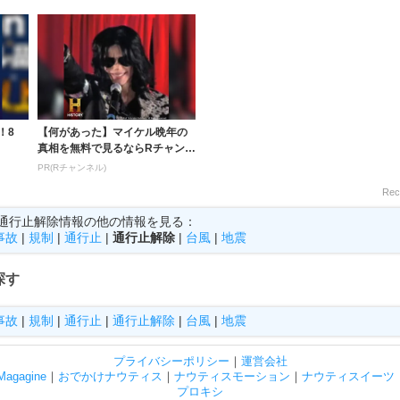
！8
【何があった】マイケル晩年の
真相を無料で見るならRチャンネ
ル
PR(Rチャンネル)
Rec
通行止解除情報の他の情報を見る：
事故
|
規制
|
通行止
|
通行止解除
|
台風
|
地震
探す
事故
|
規制
|
通行止
|
通行止解除
|
台風
|
地震
プライバシーポリシー
｜
運営会社
gagine
｜
おでかけナウティス
｜
ナウティスモーション
｜
ナウティスイーツ
プロキシ