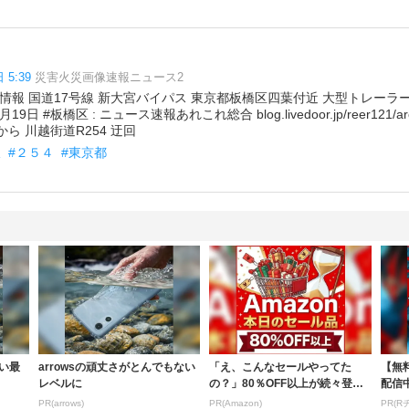
 5:39
災害火災画像速報ニュース2
情報 国道17号線 新大宮バイパス 東京都板橋区四葉付近 大型トレーラ
 #板橋区 : ニュース速報あれこれ総合 blog.livedoor.jp/reer121/a
ら 川越街道R254 迂回
線
#２５４
#東京都
い最
arrowsの頑丈さがとんでもない
「え、こんなセールやってた
【無
レベルに
の？」80％OFF以上が続々登
配信
場！Amazonの本気が...
まる
PR(arrows)
PR(Amazon)
PR(R