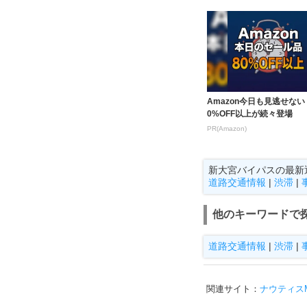
Amazon今日も見逃せない
0%OFF以上が続々登場
PR(Amazon)
新大宮バイパスの最新
道路交通情報
|
渋滞
|
他のキーワードで
道路交通情報
|
渋滞
|
関連サイト：
ナウティスMa