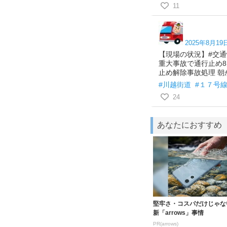
11
2025年8月19日
【現場の状況】#交通
重大事故で通行止め8月19日
止め解除事故処理 朝か
#川越街道
#１７号
24
あなたにおすすめ
堅牢さ・コスパだけじゃな
新「arrows」事情
PR(arrows)