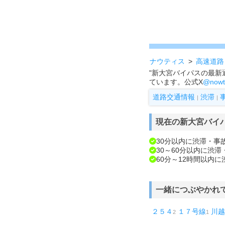
ナウティス
高速道路
"新大宮バイパスの最新
ています。公式X
@nowt
道路交通情報
渋滞
|
|
現在の新大宮バイ
30分以内に渋滞・事
30～60分以内に渋
60分～12時間以内
一緒につぶやかれ
２５４
１７号線
川越
2
1