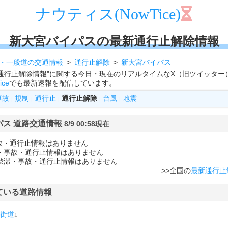
ナウティス(NowTice)
新大宮バイパスの最新通行止解除情報
・一般道の交通情報
通行止解除
新大宮バイパス
通行止解除情報"に関する今日・現在のリアルタイムなX（旧ツイッター
ice
でも最新速報を配信しています。
事故
規制
通行止
通行止解除
台風
地震
|
|
|
|
|
パス 道路交通情報
8/9 00:58現在
故・通行止情報はありません
滞・事故・通行止情報はありません
に渋滞・事故・通行止情報はありません
>>全国の
最新通行止
ている道路情報
街道
1