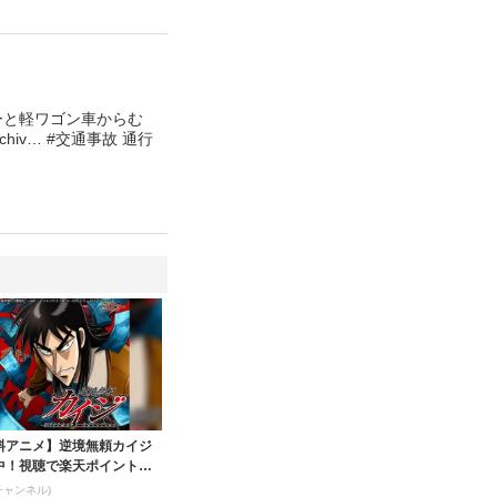
ーと軽ワゴン車からむ
rchiv… #交通事故 通行
料アニメ】逆境無頼カイジ
中！視聴で楽天ポイント貯
チャンネル)