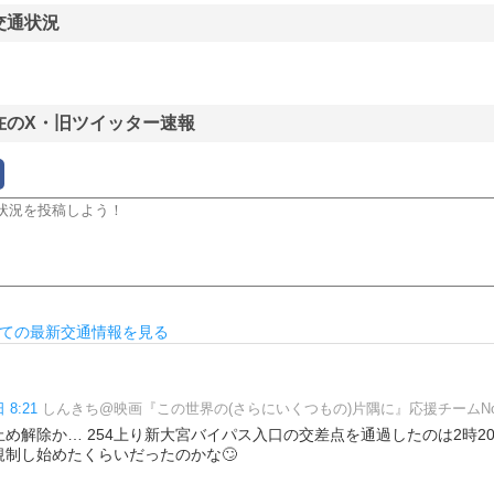
交通状況
在のX・旧ツイッター速報
ての最新交通情報を見る
 8:21
しんきち@映画『この世界の(さらにいくつもの)片隅に』応援チームNo.
め解除か… 254上り新大宮バイパス入口の交差点を通過したのは2時2
制し始めたくらいだったのかな🙄