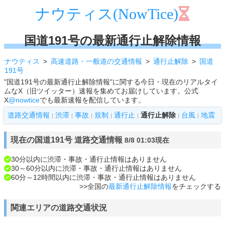
ナウティス(NowTice)
国道191号の最新通行止解除情報
ナウティス
高速道路・一般道の交通情報
通行止解除
国道
191号
"国道191号の最新通行止解除情報"に関する今日・現在のリアルタイ
ムなX（旧ツイッター）速報を集めてお届けしています。公式
X
@nowtice
でも最新速報を配信しています。
道路交通情報
渋滞
事故
規制
通行止
通行止解除
台風
地震
|
|
|
|
|
|
|
現在の国道191号 道路交通情報
8/8 01:03現在
30分以内に渋滞・事故・通行止情報はありません
30～60分以内に渋滞・事故・通行止情報はありません
60分～12時間以内に渋滞・事故・通行止情報はありません
>>全国の
最新通行止解除情報
をチェックする
関連エリアの道路交通状況