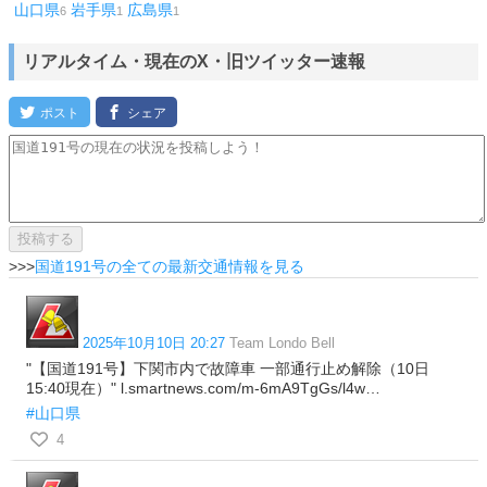
山口県
岩手県
広島県
6
1
1
リアルタイム・現在のX・旧ツイッター速報
>>>
国道191号の全ての最新交通情報を見る
2025年10月10日 20:27
Team Londo Bell
"【国道191号】下関市内で故障車 一部通行止め解除（10日
15:40現在）" l.smartnews.com/m-6mA9TgGs/l4w…
#山口県
4