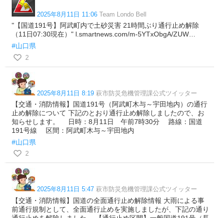
2025年8月11日 11:06
Team Londo Bell
"【国道191号】阿武町内で土砂災害 21時間ぶり通行止め解除
（11日07:30現在）" l.smartnews.com/m-5YTxObgA/ZUW…
#山口県
2
2025年8月11日 8:19
萩市防災危機管理課公式ツイッター
【交通・消防情報】国道191号（阿武町木与～宇田地内）の通行
止め解除について 下記のとおり通行止め解除しましたので、お
知らせします。 日時：8月11日 午前7時30分 路線：国道
191号線 区間：阿武町木与～宇田地内
#山口県
2
2025年8月11日 5:47
萩市防災危機管理課公式ツイッター
【交通・消防情報】国道の全面通行止め解除情報 大雨による事
前通行規制として、全面通行止めを実施しましたが、下記の通り
通行止めを解除しました。 【通行止め区間】一般国道191号（長