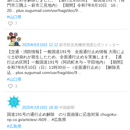
門市三隅上～萩市三見地内） 【期間】令和7年8月10日 16：
20... plus.sugumail.com/usr/hagi/doc/9…
#山口県
7
2025年8月10日 12:12
萩市防災危機管理課公式ツイッター
【交通・消防情報】一般国道191号 全面通行止め情報 大雨によ
り土砂崩れが発生したため、全面通行止めを実施します。 【通
行止め区間】一般国道191号（阿武町木与～宇田地内） 【期間】
令和7年8月10日（日）11時30分～（全面通行止め） 【解除見
込... plus.sugumail.com/usr/hagi/doc/9…
#山口県
3
2025年3月10日 18:30
中国新聞
国道191号の通行止め解除 のり面崩落に応急対策 chugoku-
np.co.jp/articles/-/609… #広島県
#広島県