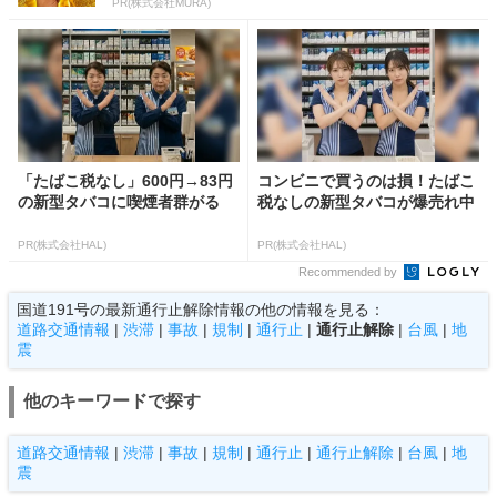
PR(株式会社MURA)
「たばこ税なし」600円→83円
コンビニで買うのは損！たばこ
の新型タバコに喫煙者群がる
税なしの新型タバコが爆売れ中
PR(株式会社HAL)
PR(株式会社HAL)
Recommended by
国道191号の最新通行止解除情報の他の情報を見る：
道路交通情報
|
渋滞
|
事故
|
規制
|
通行止
|
通行止解除
|
台風
|
地
震
他のキーワードで探す
道路交通情報
|
渋滞
|
事故
|
規制
|
通行止
|
通行止解除
|
台風
|
地
震