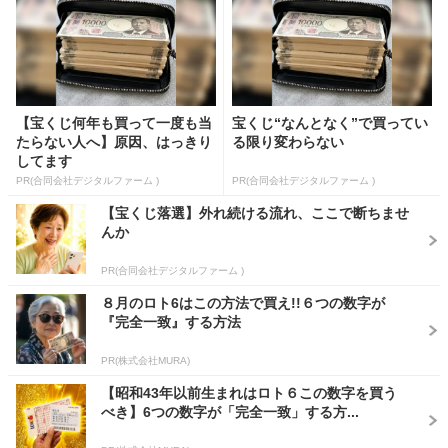
【宝くじ何年も買って一度も当
宝くじ“なんとなく”で買ってい
たらない人へ】原因、はっきり
る限り変わらない
してます
PR(合同会社デジタルファーム )
PR(合同会社デジタルファーム )
【宝くじ落選】外れ続ける流れ、ここで断ちませ
んか
PR(合同会社デジタルファーム )
８月のロト6はこの方法で買え!!６つの数字が
『完全一致』する方法
PR(株式会社MURA)
【昭和43年以前生まれはロト６この数字を買う
べき】6つの数字が「完全一致」する方...