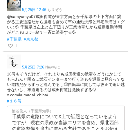
5月25日 12:46
もりぞう
@samyumyu07成田街道が東京方面とか千葉県の上下方面に繋
がる主要道路だから脇道も含めて車の通勤渋滞と帰宅渋滞はエグ
いよ💦 千葉県は左上と左下辺りが工業地帯だから通勤退勤時間
がどこもほぼ一緒で一斉に渋滞する💦
#千葉県
#東京都
1
5月25日 7:26
Newもに
16号もそうだけど、それよりも成田街道の渋滞をどうにかして
もらわんと困る…武石インターまで行く道も交通量に見合ってな
い道路だからずっと混んでるし🥲自転車に関しては改正で追い越
せないし、車道走るのは成田街道は危険すぎる🥲
x.com/kumagai_chiba/…
#１６号
熊谷俊人（千葉県知事）
千葉県の道路についてX上で話題となっているよう
ですが、現在の県政が当該エリアを含め、県北西部
の道路整備を強力に進める方針であることをお伝え