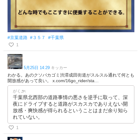
#京葉道路
#３５７
#千葉県
1
5月25日 14:29
キッカー
わかる。あのクソバカゴミ渋滞成田街道がスルスル通れて何とも
開放感があって良い。 x.com/16go_rider/sta…
がく౨ৎ
千葉県北西部の道路事情の悪さを逆手に取って、深
夜にドライブすると道路がスカスカでありえない開
放感・爽快感が得られるということはまだ余り知ら
れていない。
1