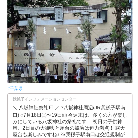
#千葉県
我孫子インフォメーションセンター
＼ 八坂神社祭礼⛩ ／ ?八坂神社周辺(JR我孫子駅南
口) ◌7月18日㈯〜19日㈰ 今週末は、多くの方が楽し
みにしている八坂神社の祭礼です！ 初日の子供神
輿、2日目の大御輿と屋台の競演は迫力満点！ 露天
屋台も楽しみですね♪ ※我孫子駅南口は交通規制が