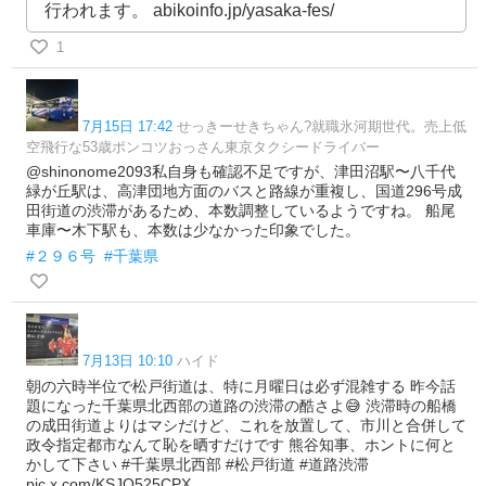
行われます。 abikoinfo.jp/yasaka-fes/
1
7月15日 17:42
せっきーせきちゃん?就職氷河期世代。売上低
空飛行な53歳ポンコツおっさん東京タクシードライバー
@shinonome2093私自身も確認不足ですが、津田沼駅〜八千代
緑が丘駅は、高津団地方面のバスと路線が重複し、国道296号成
田街道の渋滞があるため、本数調整しているようですね。 船尾
車庫〜木下駅も、本数は少なかった印象でした。
#２９６号
#千葉県
7月13日 10:10
ハイド
朝の六時半位で松戸街道は、特に月曜日は必ず混雑する 昨今話
題になった千葉県北西部の道路の渋滞の酷さよ😅 渋滞時の船橋
の成田街道よりはマシだけど、これを放置して、市川と合併して
政令指定都市なんて恥を晒すだけです 熊谷知事、ホントに何と
かして下さい #千葉県北西部 #松戸街道 #道路渋滞
pic.x.com/KSJO525CPX