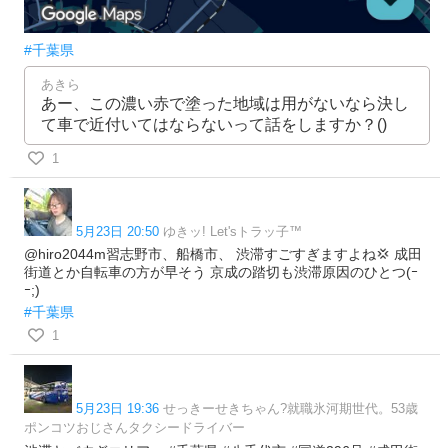
#千葉県
あきら
あー、この濃い赤で塗った地域は用がないなら決し
て車で近付いてはならないって話をしますか？()
1
5月23日 20:50
ゆきッ! Let'sトラッ子™️
@hiro2044m習志野市、船橋市、 渋滞すごすぎますよね💢 成田
街道とか自転車の方が早そう 京成の踏切も渋滞原因のひとつ(ｰ
ｰ;)
#千葉県
1
5月23日 19:36
せっきーせきちゃん?就職氷河期世代。53歳
ポンコツおじさんタクシードライバー