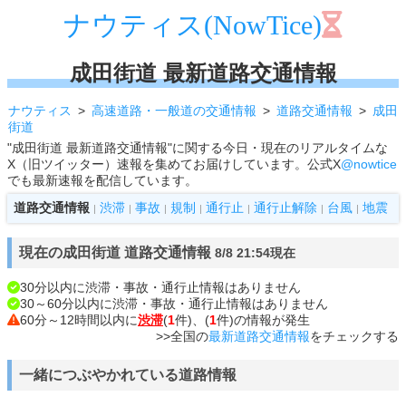
ナウティス(NowTice)
成田街道 最新道路交通情報
ナウティス
高速道路・一般道の交通情報
道路交通情報
成田
街道
"成田街道 最新道路交通情報"に関する今日・現在のリアルタイムな
X（旧ツイッター）速報を集めてお届けしています。公式X
@nowtice
でも最新速報を配信しています。
道路交通情報
渋滞
事故
規制
通行止
通行止解除
台風
地震
|
|
|
|
|
|
|
現在の成田街道 道路交通情報
8/8 21:54現在
30分以内に渋滞・事故・通行止情報はありません
30～60分以内に渋滞・事故・通行止情報はありません
60分～12時間以内に
渋滞
(
1
件)、
(
1
件)の情報が発生
>>全国の
最新道路交通情報
をチェックする
一緒につぶやかれている道路情報