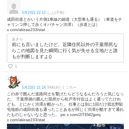
5月23日 22:12
しふ(子布)
成田街道とかいう片側1車線の細道（大型車も通る）（車道をチ
ャリンコ押して歩くオバチャン渋滞）（歩道とは）
x.com/akirae233/stat…
あきら
前にも言いましたけど、近隣住民以外の千葉県民な
らこの地図を見た瞬間に行く気が失せる立地だと誰
もが判断しますよ()
1
5月23日 21:16
TAKU/たくごろー
この赤で囲んだ道路同士を繋げたらどうなるんだろうと気になっ
た。 千葉県側の囲んだ箇所から松戸市付近はよく通ってたけれ
ども、とにかく渋滞が酷かった。 仕事とは別に1回だけ習志野駐
屯地前の成田街道も通ったことあるが同じく渋滞が酷すぎて通れ
たものじゃないなと思った。 pic.x.com/2iTEM2jpmj
x.com/akirae233/stat…