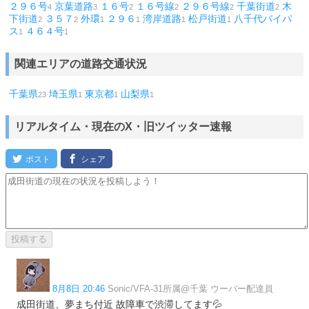
２９６号
京葉道路
１６号
１６号線
２９６号線
千葉街道
木
4
3
2
2
2
2
下街道
３５７
外環
２９６
湾岸道路
松戸街道
八千代バイパ
2
2
1
1
1
1
ス
４６４号
1
1
関連エリアの道路交通状況
千葉県
埼玉県
東京都
山梨県
23
1
1
1
リアルタイム・現在のX・旧ツイッター速報
8月8日 20:46
Sonic/VFA-31所属@千葉 ウーバー配達員
成田街道、夢まち付近 故障車で渋滞してます💦