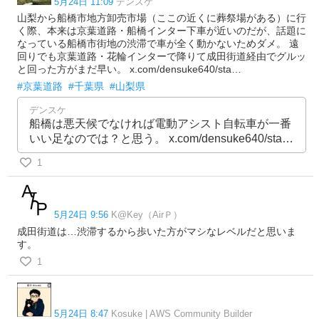
5月24日 11:09
デンスケ
山梨から船橋市地方卸売市場（ここの近くに葬祭場がある）に行
く際、本来は京葉道路・船橋インター下車が近いのだが、話題に
なっている船橋市街地の渋滞で車が全く動かないためダメ。 遠
回りでも京葉道路・花輪インターで降りて成田街道経由でグルッ
と回った方がまだ早い。 x.com/densuke640/sta…
#京葉道路
#千葉県
#山梨県
デンスケ
船橋は悪天候でなければ電動アシスト自転車が一番
いい足なのでは？と思う。 x.com/densuke640/sta…
1
5月24日 9:56
K@Key（AirＰ）
成田街道は…渋滞するから歩いた方がマシなレベルだと思いま
す。
1
5月24日 8:47
Kosuke | AWS Community Builder