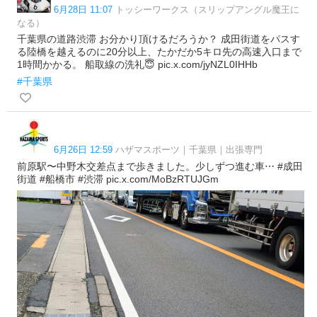
6月28日 11:07
トッシーワークス（スリップアングル魔王に
なる）
千葉県の道路渋滞 お分かり頂けるだろうか？ 成田街道をパスす
る陸橋を越えるのに20分以上、たかだか5キロ先の高速入口まで
1時間かかる。 船取線の洗礼😇 pic.x.com/jyNZL0IHHb
#千葉県
6月26日 12:59
ハザマスポーツ｜千葉県｜出張専門
前原駅〜中野木交差点まで歩きました。少しずつ進む車⋯ #成田
街道 #船橋市 #渋滞 pic.x.com/MoBzRTUJGm