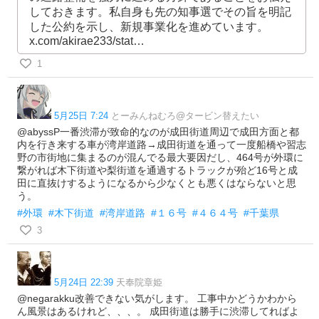
しておきます。私自身も先の知事選でその旨を明記
した公約を示し、新規事業化を進めています。
x.com/akirae233/stat…
1
5月25日 7:24
とーみんねむろ@タービン替えたい
@abyssP一番渋滞が致命的なのが成田街道周辺で成田方面と都
内を行き来する車が湾岸道路→成田街道を通って一度船橋や習志
野の市街地に集まるのが混んでる最大要因だし、464号が外環に
繋がれば木下街道や梨街道を通過するトラックが殆ど16号と成
田に直抜けするようになるから少なくとも悪くはならないと思
う。
#外環
#木下街道
#湾岸道路
#１６号
#４６４号
#千葉県
3
5月24日 22:39
天奉院章姫
@negarakku改善できない気がします。 工事中かどうかわから
ん風景はあるけれど、、、。 成田街道は勝手に渋滞してればよ