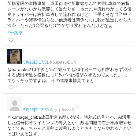
船橋界隈の道路事情 成田街道や船取線なんて片側1車線で右折
レーンがないから渋滞して当たり前 地元民や流れわかってる優
良ドライバーは右折車逃して流れ作るけど、下手くそな自己中ド
ライバーや諸事情知らない他所者は関係なしに我が道進むから大
渋滞 たった1台譲るだけでかなり変わるんだけどなぁ
#千葉県
1
5月26日 17:51
Kouketsu-BUN
@harataku210年後も15年経っても20年経っても相変わらず渋滞
する成田街道を横目に㌧ｽﾞﾗ‐パパは模型を塗るのであった。 っ
てなりそうですよね。 今の道路事情見てると
1
5月26日 12:59
キッド/edge?
@kumagai_chiba成田街道も酷い渋滞。時差式信号とか、AI活用
した信号切替タイミングの導入とか、敷地問題で右折車線増やせ
なくても、ちゃんと真剣に改善しようとおもうならやれることい
っぱいあるはず。