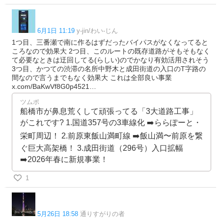
6月1日 11:19
y-jin/わい-じん
1つ目、三番瀬で南に作るはずだったバイパスがなくなってると
ころなので効果大 2つ目、このルートの既存道路がそもそもなく
て必要なときは迂回してる(らしい)のでかなり有効活用されそう
3つ目、かつての渋滞の名所中野木と成田街道の入口のT字路の
間なので言うまでもなく効果大 これは全部良い事業
x.com/BaKwVf8G0p4521…
ツムポ
船橋市が鼻息荒くして頑張ってる「3大道路工事」
がこれです? 1.国道357号の3車線化 ➡️ららぽーと・
栄町周辺！ 2.前原東飯山満町線 ➡️飯山満〜前原を繋
ぐ巨大高架橋！ 3.成田街道（296号）入口拡幅
➡️2026年春に新規事業！
1
5月26日 18:58
通りすがりの者