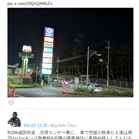
pic.x.com/2lQxQA6bZx
8月1日 12:28
=Big Hole City=
R296成田街道…渋滞スンゲー事に… 車で空挺の祭来た人達は周
辺のパーキング争奪戦&近隣の商業施設に車停め様としてんだろ