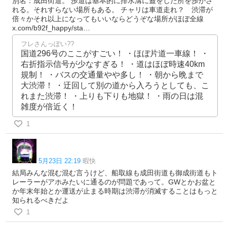
別名：成田街道。 歩道は基本的に排水溝に蓋をした所を歩かさ
れる。それすらない場所もある。 チャリは車道走れ？ 渋滞が
倍々かそれ以上になってもいいならどうぞな場所がほぼ全線
x.com/b92f_happy/sta…
フレさんっぽい??
国道296号のここがすごい！ ・ほぼ片道一車線！ ・
右折指示信号が少なすぎる！ ・道はほぼ時速40km
規制！ ・バスの交通量やや多し！ ・朝から晩まで
大渋滞！ ・迂回して別の道から入ろうとしても、こ
れまた渋滞！ ・上りも下りも地獄！ ・雨の日は混
雑度が倍近く！
1
5月23日 22:19
暇快
結局みんな混む混む言うけど、船取線も成田街道も御成街道もト
レーラーがアホみたいに通るのが問題であって。GWとかお盆と
か年末年始とか運送が止まる時期は渋滞が消滅することはもっと
知られるべきだよ
1