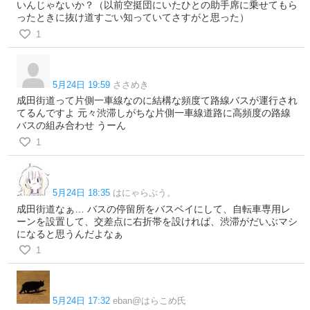
いんじゃないか？（以前空挺団にいたひとの助手席に乗せてもら
ったときに抜け道すごい知っていてさすがと思った）
1
5月24日 19:59
ささめき
成田街道って片側一車線なのに結構な頻度て路線バスが運行され
てるんですよ 元々渋滞しがちな片側一車線道路に高頻度の路線
バスの組み合わせ うーん
1
5月24日 18:35
はにゃらぷう。
成田街道なぁ… バスの停留所をバスベイにして、自転車専用レ
ーンを設置して、交差点に右折帯を設ければ、渋滞がだいぶマシ
になると思うんだよなぁ
1
5月24日 17:32
eban@はらこめ氏