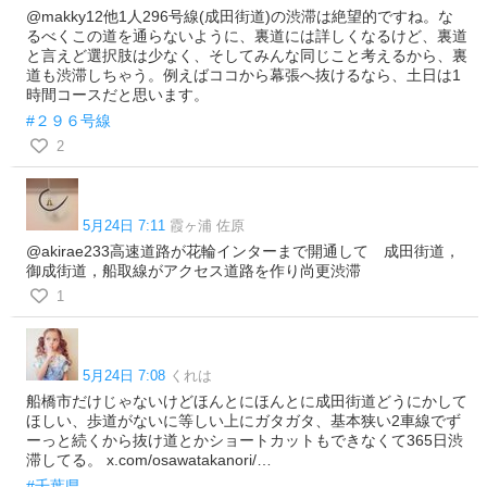
@makky12他1人296号線(成田街道)の渋滞は絶望的ですね。な
るべくこの道を通らないように、裏道には詳しくなるけど、裏道
と言えど選択肢は少なく、そしてみんな同じこと考えるから、裏
道も渋滞しちゃう。例えばココから幕張へ抜けるなら、土日は1
時間コースだと思います。
#２９６号線
2
5月24日 7:11
霞ヶ浦 佐原
@akirae233高速道路が花輪インターまで開通して 成田街道，
御成街道，船取線がアクセス道路を作り尚更渋滞
1
5月24日 7:08
くれは
船橋市だけじゃないけどほんとにほんとに成田街道どうにかして
ほしい、歩道がないに等しい上にガタガタ、基本狭い2車線でず
ーっと続くから抜け道とかショートカットもできなくて365日渋
滞してる。 x.com/osawatakanori/…
#千葉県