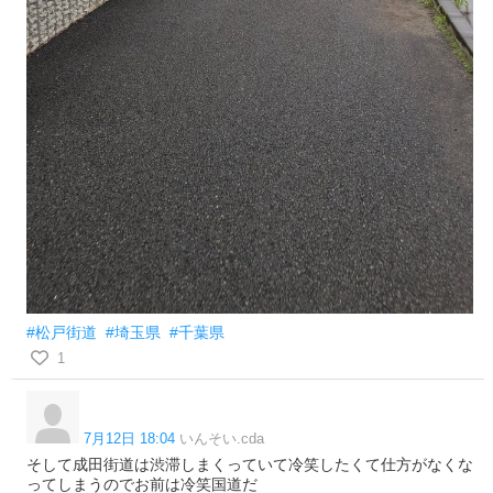
#松戸街道
#埼玉県
#千葉県
1
7月12日 18:04
いんそい.cda
そして成田街道は渋滞しまくっていて冷笑したくて仕方がなくな
ってしまうのでお前は冷笑国道だ