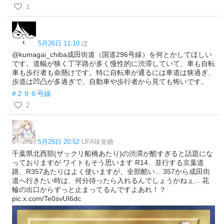
1
5月26日 11:10
ぽ
@kumagai_chiba成田街道（国道296号線）を何とかしてほしい
です。道幅が狭く丁字路が多く慢性的に渋滞していて、車も自転
車も歩行者も命懸けです。特に自転車が通るには車道は狭過ぎ、
歩道は凹凸が多過ぎで、自動車や歩行者から見ても怖いです。
#２９６号線
2
5月25日 20:52
UFA味覚糖
千葉県北西部(ザックリ船橋あたり)の渋滞が酷すぎると話題にな
っておりますが ワイトもそう思います R14、並行する京葉道
路、R357あたりはよく使いますが、全部酷い... 357から成田街
道へ行きたい時は、何分待ったら入れるんでしょうかねぇ... 花
輪の出口からずっと止まってるんですよあれ！？
pic.x.com/Te0svUI6dc