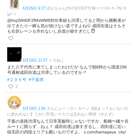
6月25日 9:27
ぼんちゃん(ｳﾙﾌSCOOT?) 時々ﾌｧﾝｽｷｰﾔｰ?٩( ᐛ
)وﾊﾟｧ
@lnqSW40F2fMsWM8対向車線も渋滞してると間から横断者が
出てきたり一瞬も気が抜けない道ですよね💦 成田街道はそもそ
も右折レーンも作れないし歩道が細すぎだし😇
6月19日 11:57
くろねこ
また八千代市に来てしまったわけだが なんで朝6時から国道296
号通称成田街道は渋滞しているのですか？
#２９６号
#千葉県
2
6月19日 1:56
ざんにょー（Ｏ）カーン【始まってもいないの
に終われない】うがい手洗いマスクは忘れない闇杏（やんず）
千葉の道路渋滞なんて日常茶飯時じゃないですか、船橋〜鎌ケ谷
ルートに限らず…ねぇ？ 成田街道は狭すぎるし、四街道に近い
稲毛区の内陸エリアも酷いものですよ。 x.com/kamagaya_city/