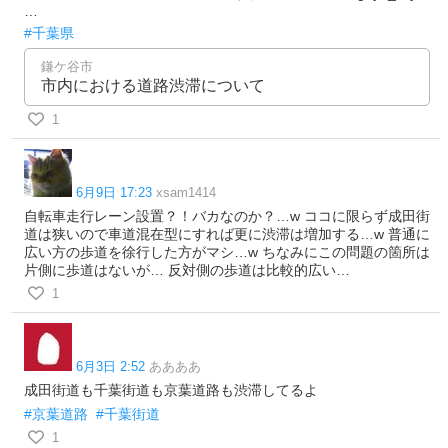
…
#千葉県
鎌ケ谷市
市内における道路渋滞について
1
6月9日 17:23
xsam1414
自転車走行レーン設置？！バカなのか？…w ココに限らず成田街
道は狭いので車道混在型にすれば更に渋滞は増加する…w 普通に
広い方の歩道を徐行した方がマシ…w ちなみにこの問題の箇所は
片側に歩道はないが… 反対側の歩道は比較的広い…
1
6月3日 2:52
ああああ
成田街道も千葉街道も京葉道路も渋滞してるよ
#京葉道路
#千葉街道
1