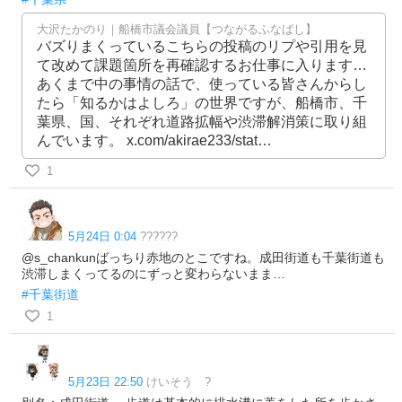
大沢たかのり｜船橋市議会議員【つながるふなばし】
バズりまくっているこちらの投稿のリプや引用を見
て改めて課題箇所を再確認するお仕事に入ります…
あくまで中の事情の話で、使っている皆さんからし
たら「知るかはよしろ」の世界ですが、船橋市、千
葉県、国、それぞれ道路拡幅や渋滞解消策に取り組
んでいます。 x.com/akirae233/stat…
1
5月24日 0:04
??????
@s_chankunばっちり赤地のとこですね。成田街道も千葉街道も
渋滞しまくってるのにずっと変わらないまま…
#千葉街道
1
5月23日 22:50
けいそう ?