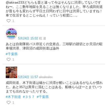
@akirae233どちらも昔と違って今はそんなに渋滞してないです
ね〜。ここ数年地獄を見ることは無くなりました。寧ろ成田街道
が昔も今も変わらず平日土日問わずに日中は渋滞していますね！
車で生活するとこじゃねえ！っていう程度に…。
1
5月24日 15:02
枕 連
あとは自衛隊前バス停近くの交差点、三咲駅の踏切とか天沼の駐
車場渋滞、津田沼の成田街道は論外
#千葉県
1
5月24日 11:57
alealealex
成田街道、木下街道は確かに渋滞が酷いことはあるがなんか慣れ
た。あと357は異常に混むことはある。船橋ららぽーとまでいつ
までも出れなかったりする。
#木下街道
#３５７
#千葉県
1