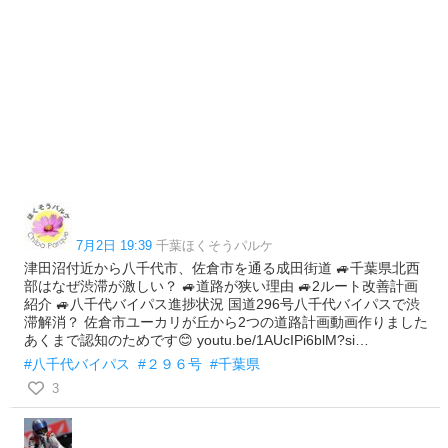
7月2日 19:39
千葉ほくそうパルケ
津田沼付近から八千代市、佐倉市を通る成田街道 🚙千葉県北西
部はなぜ渋滞が激しい？ 🚙道路が狭い理由 🚙2ルート改善計画
紹介 🚙八千代バイパス進捗状況 国道296号八千代バイパスで渋
滞解消？ 佐倉市ユーカリが丘から2つの道路計画動画作りました
あくまで認知のためです😊 youtu.be/1AUcIPi6blM?si…
#八千代バイパス
#２９６号
#千葉県
3