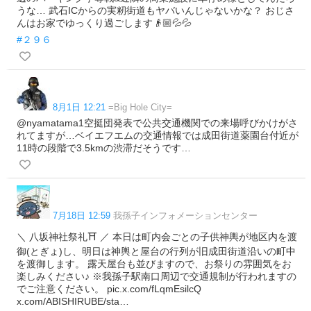
うな… 武石ICからの実籾街道もヤバいんじゃないかな？ おじさ
んはお家でゆっくり過ごします👴🏼💦💦
#２９６
8月1日 12:21
=Big Hole City=
@nyamatama1空挺団発表で公共交通機関での来場呼びかけがさ
れてますが…ベイエフエムの交通情報では成田街道薬園台付近が
11時の段階で3.5kmの渋滞だそうです…
7月18日 12:59
我孫子インフォメーションセンター
＼ 八坂神社祭礼⛩️ ／ 本日は町内会ごとの子供神輿が地区内を渡
御(とぎょ)し、明日は神輿と屋台の行列が旧成田街道沿いの町中
を渡御します。 露天屋台も並びますので、お祭りの雰囲気をお
楽しみください♪ ※我孫子駅南口周辺で交通規制が行われますの
でご注意ください。 pic.x.com/fLqmEsilcQ
x.com/ABISHIRUBE/sta…