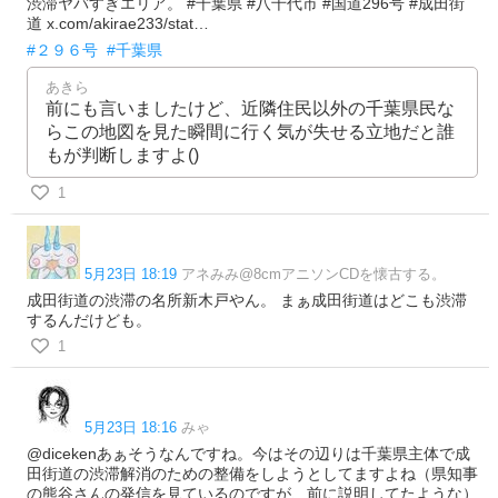
渋滞ヤバすぎエリア。 #千葉県 #八千代市 #国道296号 #成田街
道 x.com/akirae233/stat…
#２９６号
#千葉県
あきら
前にも言いましたけど、近隣住民以外の千葉県民な
らこの地図を見た瞬間に行く気が失せる立地だと誰
もが判断しますよ()
1
5月23日 18:19
アネみみ@8cmアニソンCDを懐古する。
成田街道の渋滞の名所新木戸やん。 まぁ成田街道はどこも渋滞
するんだけども。
1
5月23日 18:16
みゃ
@dicekenあぁそうなんですね。今はその辺りは千葉県主体で成
田街道の渋滞解消のための整備をしようとしてますよね（県知事
の熊谷さんの発信を見ているのですが、前に説明してたような）