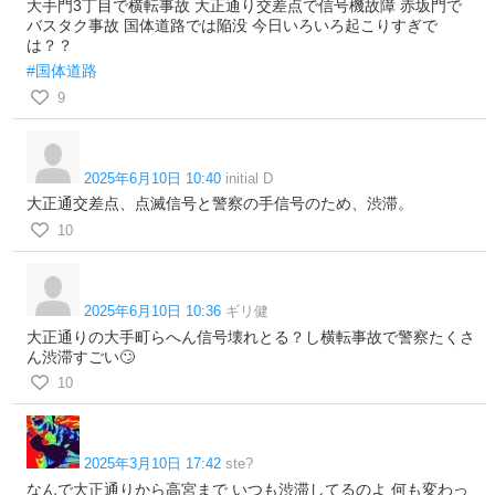
大手門3丁目で横転事故 大正通り交差点で信号機故障 赤坂門で
バスタク事故 国体道路では陥没 今日いろいろ起こりすぎで
は？？
#国体道路
9
2025年6月10日 10:40
initial D
大正通交差点、点滅信号と警察の手信号のため、渋滞。
10
2025年6月10日 10:36
ギリ健
大正通りの大手町らへん信号壊れとる？し横転事故で警察たくさ
ん渋滞すごい🙄
10
2025年3月10日 17:42
ste?
なんで大正通りから高宮まで いつも渋滞してるのよ 何も変わっ