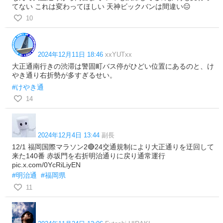
てない これは変わってほしい 天神ビックバンは間違い😑
10
2024年12月11日 18:46
xxYUTxx
大正通南行きの渋滞は警固町バス停がひどい位置にあるのと、け
やき通り右折勢が多すぎるせい。
#けやき通
14
2024年12月4日 13:44
副長
12/1 福岡国際マラソン2🔴24交通規制により大正通りを迂回して
来た140番 赤坂門を右折明治通りに戻り通常運行
pic.x.com/0YcRiLiyEN
#明治通
#福岡県
11