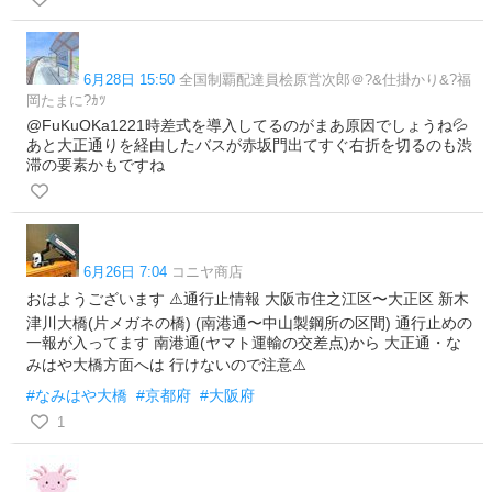
6月28日 15:50
全国制覇配達員桧原営次郎＠?&仕掛かり&?福
岡たまに?ｶﾂ
@FuKuOKa1221時差式を導入してるのがまあ原因でしょうね💦
あと大正通りを経由したバスが赤坂門出てすぐ右折を切るのも渋
滞の要素かもですね
6月26日 7:04
コニヤ商店
おはようございます ⚠️通行止情報 大阪市住之江区〜大正区 新木
津川大橋(片メガネの橋) (南港通〜中山製鋼所の区間) 通行止めの
一報が入ってます 南港通(ヤマト運輸の交差点)から 大正通・な
みはや大橋方面へは 行けないので注意⚠️
#なみはや大橋
#京都府
#大阪府
1