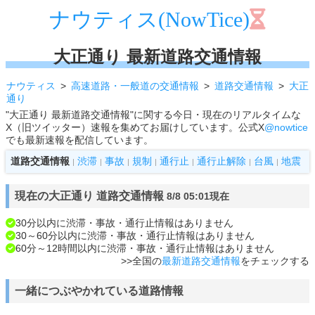
ナウティス(NowTice)
大正通り 最新道路交通情報
ナウティス
高速道路・一般道の交通情報
道路交通情報
大正
通り
"大正通り 最新道路交通情報"に関する今日・現在のリアルタイムな
X（旧ツイッター）速報を集めてお届けしています。公式X
@nowtice
でも最新速報を配信しています。
道路交通情報
渋滞
事故
規制
通行止
通行止解除
台風
地震
|
|
|
|
|
|
|
現在の大正通り 道路交通情報
8/8 05:01現在
30分以内に渋滞・事故・通行止情報はありません
30～60分以内に渋滞・事故・通行止情報はありません
60分～12時間以内に渋滞・事故・通行止情報はありません
>>全国の
最新道路交通情報
をチェックする
一緒につぶやかれている道路情報