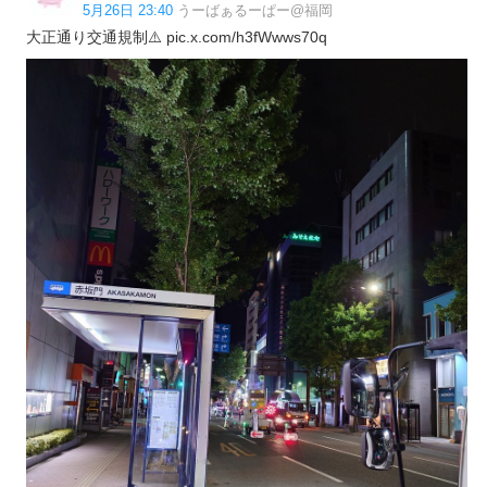
5月26日 23:40
うーばぁるーぱー@福岡
大正通り交通規制⚠️ pic.x.com/h3fWwws70q