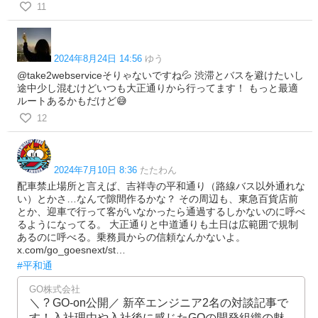
11
2024年8月24日 14:56
ゆう
@take2webserviceそりゃないですね💦 渋滞とバスを避けたいし
途中少し混むけどいつも大正通りから行ってます！ もっと最適
ルートあるかもだけど😅
12
2024年7月10日 8:36
たたわん
配車禁止場所と言えば、吉祥寺の平和通り（路線バス以外通れな
い）とかさ…なんで隙間作るかな？ その周辺も、東急百貨店前
とか、迎車で行って客がいなかったら通過するしかないのに呼べ
るようになってる。 大正通りと中道通りも土日は広範囲で規制
あるのに呼べる。乗務員からの信頼なんかないよ。
x.com/go_goesnext/st…
#平和通
GO株式会社
＼ ? GO-on公開／ 新卒エンジニア2名の対談記事で
す！入社理由や入社後に感じたGOの開発組織の魅