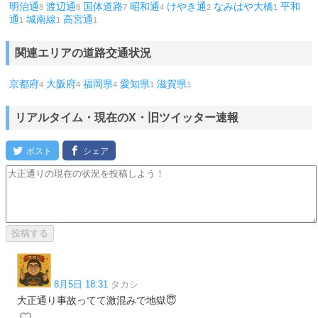
明治通
渡辺通
国体道路
昭和通
けやき通
なみはや大橋
平和
8
8
7
4
2
1
通
城南線
高宮通
1
1
1
関連エリアの道路交通状況
京都府
大阪府
福岡県
愛知県
滋賀県
4
4
4
1
1
リアルタイム・現在のX・旧ツイッター速報
8月5日 18:31
タカシ
大正通り事故ってて激混みで地獄😇