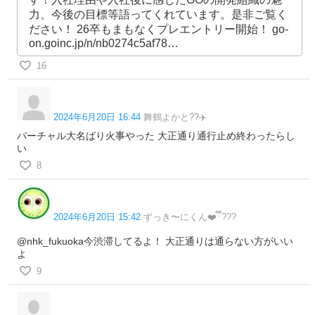
力、今後の目標等語ってくれています。是非ご覧く
ださい！ 26卒もまもなくプレエントリー開始！ go-
on.goinc.jp/n/nb0274c5af78…
16
2024年6月20日 16:44
舞鶴よかと??✈️
バーチャル大名ばり火事やった 大正通り通行止め終わったらし
い
8
2024年6月20日 15:42
ずっき〜にくん❤️ྀི???
@nhk_fukuoka今渋滞してるよ！ 大正通りは通らない方がいい
よ
9