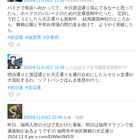
2024年11月24日 13:06
Futoshi HIRAKI
バイクで長浜へ向かってて、今日渡辺通り混んでるなーと思って
たら、ホークスのパレードのための交通規制中だった。 迂回し
て行こうとしたら大正通りも規制中。 結局護国神社のところか
ら、舞鶴公園と平和台球場の間の道を抜けて、ようやく突破した
ら、
#渡辺通
#滋賀県
#京都府
15
2024年11月24日 10:49
したなぽカブ主?2歳育児苦戦中??
明治通りと渡辺通とか大正通りを通行止めにしたらそりゃ交通が
大混乱するわ。ソフトバンクほんま迷惑やのう。
#明治通
#渡辺通
17
2024年11月9日 20:09
吉峯 瑞樹
昨日、福岡入管のそばで見かけた看板。明日は福岡マラソンで交
通規制があるようです🏃‍♂️ 福岡市中央区舞鶴の大正通り
2024.11.8 pic.x.com/EIWteUWS3I