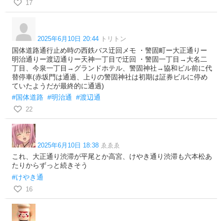
17
2025年6月10日 20:44
トリトン
国体道路通行止め時の西鉄バス迂回メモ ・警固町ー大正通りー
明治通りー渡辺通りー天神一丁目で迂回 ・警固一丁目→大名二
丁目、今泉一丁目→グランドホテル、警固神社→協和ビル前に代
替停車(赤坂門は通過、上りの警固神社は初期は証券ビルに停め
ていたようだが最終的に通過)
#国体道路
#明治通
#渡辺通
22
2025年6月10日 18:38
ゑゑゑ
これ、大正通り渋滞が平尾とか高宮、けやき通り渋滞も六本松あ
たりからずっと続きそう
#けやき通
16