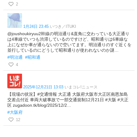
2
1月24日 23:45
いつき／ITUKI
@joushoukiryuu2幹線の明治通り&直角に交わっている大正通り
は4車線でいつも渋滞しているのですけど、昭和通りは6車線な
上になぜか車が通らないので空いてます。明治通りのすぐ近くを
並行しているのにどうして昭和通りが使われないのか謎…
#明治通
#昭和通
4
2025年12月21日 13:03
いまコレ!ニュース
【現場の状況】#交通情報 大正通 大阪府大阪市大正区南恩加島
交差点付近 車両大破事故で一部交通規制12月21日 #大阪 #大正
区 zugadoon.tk/blog/2025/12/2…
#大阪府
12