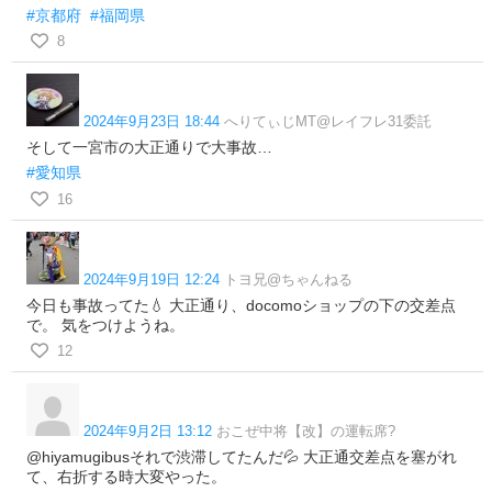
#京都府
#福岡県
8
2024年9月23日 18:44
へりてぃじMT@レイフレ31委託
そして一宮市の大正通りで大事故…
#愛知県
16
2024年9月19日 12:24
トヨ兄@ちゃんねる
今日も事故ってた💧 大正通り、docomoショップの下の交差点
で。 気をつけようね。
12
2024年9月2日 13:12
おこぜ中将【改】の運転席?
@hiyamugibusそれで渋滞してたんだ💦 大正通交差点を塞がれ
て、右折する時大変やった。