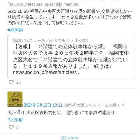
Fukuoka prefectural assembly member
6/20 15:50 福岡市中央区大正通り火災の影響で 交通規制もかか
り渋滞が発生しています。 元々交通量が多いエリアなので警察
の指示に従い気をつけて移動ください。
#福岡県
福岡TNCニュース／記者のチカラ【公式】
【速報】「２階建ての立体駐車場から煙」 福岡市
中央区大名で火事 ２０日午後２時半ごろ、福岡市中
央区大名で「２階建ての立体駐車場から煙が出てい
る」と１１９番通報がありました。 続きは↓
news.tnc.co.jp/news/articles/…
13
2024年6月12日 18:11
kohji@大阪にあるドームの近く？
大正通り 大正区役所前付近 北行き にて事故渋滞あり
#大阪府
8
次へ≫≫