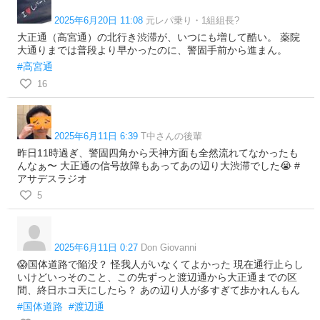
2025年6月20日 11:08
元レパ乗り・1組組長?
大正通（高宮通）の北行き渋滞が、いつにも増して酷い。 薬院
大通りまでは普段より早かったのに、警固手前から進まん。
#高宮通
16
2025年6月11日 6:39
T中さんの後輩
昨日11時過ぎ、警固四角から天神方面も全然流れてなかったも
んなぁ〜 大正通の信号故障もあってあの辺り大渋滞でした😭 #
アサデスラジオ
5
2025年6月11日 0:27
Don Giovanni
😱国体道路で陥没？ 怪我人がいなくてよかった 現在通行止らし
いけどいっそのこと、この先ずっと渡辺通から大正通までの区
間、終日ホコ天にしたら？ あの辺り人が多すぎて歩かれんもん
#国体道路
#渡辺通