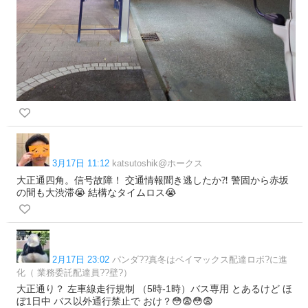
3月17日 11:12
katsutoshik@ホークス
大正通四角。信号故障！ 交通情報聞き逃したか⁈ 警固から赤坂
の間も大渋滞😭 結構なタイムロス😭
2月17日 23:02
パンダ??真冬はベイマックス配達ロボ?に進
化（ 業務委託配達員??壁?）
大正通り？ 左車線走行規制 （5時-1時）バス専用 とあるけど ほ
ぼ1日中 バス以外通行禁止で おけ？😳😨😳😨