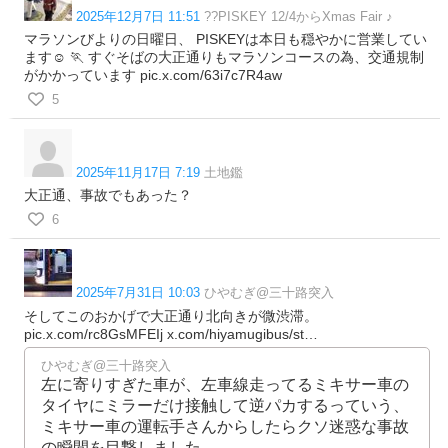
2025年12月7日 11:51
??PISKEY 12/4からXmas Fair ♪
マラソンびよりの日曜日、 PISKEYは本日も穏やかに営業してい
ます☺️ 🏃 すぐそばの大正通りもマラソンコースの為、交通規制
がかかっています pic.x.com/63i7c7R4aw
5
2025年11月17日 7:19
土地鑑
大正通、事故でもあった？
6
2025年7月31日 10:03
ひやむぎ@三十路突入
そしてこのおかげで大正通り北向きが微渋滞。
pic.x.com/rc8GsMFEIj x.com/hiyamugibus/st…
ひやむぎ@三十路突入
左に寄りすぎた車が、左車線走ってるミキサー車の
タイヤにミラーだけ接触して逆パカするっていう、
ミキサー車の運転手さんからしたらクソ迷惑な事故
の瞬間を目撃しました。