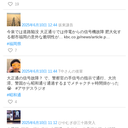
19
2025年6月10日 12:44
坂東謙吾
今泉では道路陥没 大正通りでは停電からの信号機故障 肥大化す
る都市福岡の意外な脆弱性が… kbc.co.jp/news/article.p…
#福岡県
7
2025年6月10日 11:44
T中さんの後輩
大正通の信号故障？ で、警察官の手信号の指示で通行、大渋
滞。警固から昭和通り通過するまでメチャクチャ時間掛かった
😭 #アサデスラジオ
#昭和通
4
2025年6月10日 11:12
ひやむぎ@三十路突入