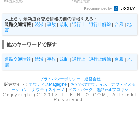
PR(森永乳業)
PR(森永乳業)
Recommended by
大正通り 最新道路交通情報の他の情報を見る：
道路交通情報
|
渋滞
|
事故
|
規制
|
通行止
|
通行止解除
|
台風
|
地
震
他のキーワードで探す
道路交通情報
|
渋滞
|
事故
|
規制
|
通行止
|
通行止解除
|
台風
|
地
震
プライバシーポリシー
｜
運営会社
関連サイト：
ナウティスMagagine
｜
おでかけナウティス
｜
ナウティスモ
ーション
｜
ナウティスイーツ
｜
ベストパーク
｜
無料webプロキシ
Copyright(C)2018 FTEINFO.COM, Allright
Reserved.