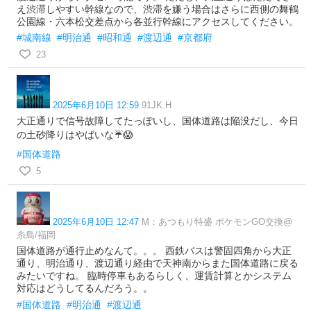
え渋滞しやすい幹線なので、渋滞を嫌う場合はさらに西側の舞鶴
公園線・六本松交差点から各並行幹線にアクセスしてください。
#城南線
#明治通
#昭和通
#渡辺通
#京都府
23
2025年6月10日 12:59
91JK.H
大正通りで信号故障してたっぽいし、国体道路は陥没だし、今日
の土砂降りはやばいな☔️😱
#国体道路
5
2025年6月10日 12:47
M：あつもり特盛 ポケモンGO交換@
糸島/福岡
国体道路が通行止めなんて。。。 西鉄バスは警固四角から大正
通り、明治通り、渡辺通り経由で天神南からまた国体道路に戻る
みたいですね。 臨時停車もあるらしく、運賃計算とかシステム
対応はどうしてるんだろう。。
#国体道路
#明治通
#渡辺通