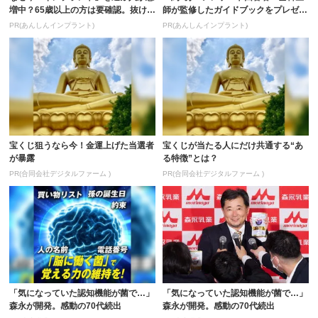
増中？65歳以上の方は要確認。抜けた
師が監修したガイドブックをプレゼン
歯の放置は...
ト。65歳以...
PR(あんしんインプラント)
PR(あんしんインプラント)
宝くじ狙うなら今！金運上げた当選者
宝くじが当たる人にだけ共通する“あ
が暴露
る特徴”とは？
PR(合同会社デジタルファーム )
PR(合同会社デジタルファーム )
「気になっていた認知機能が菌で…」
「気になっていた認知機能が菌で…」
森永が開発。感動の70代続出
森永が開発。感動の70代続出