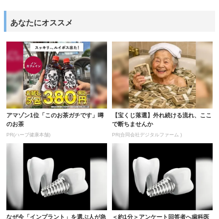
あなたにオススメ
アマゾン1位「このお茶ガチです」噂
【宝くじ落選】外れ続ける流れ、ここ
のお茶
で断ちませんか
PR(ハーブ健康本舗)
PR(合同会社デジタルファーム )
なぜ今「インプラント」を選ぶ人が急
＜約1分＞アンケート回答者へ歯科医