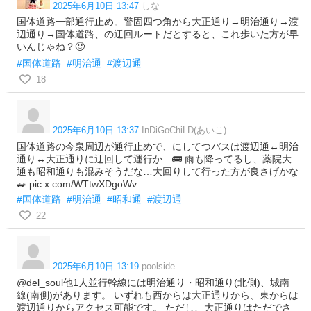
2025年6月10日 13:47
しな
国体道路一部通行止め。警固四つ角から大正通り→明治通り→渡
辺通り→国体道路、の迂回ルートだとすると、これ歩いた方が早
いんじゃね？🙂
#国体道路
#明治通
#渡辺通
18
2025年6月10日 13:37
InDiGoChiLD(あいこ)
国体道路の今泉周辺が通行止めで、にしてつバスは渡辺通↔︎明治
通り↔︎大正通りに迂回して運行か…🚌 雨も降ってるし、薬院大
通も昭和通りも混みそうだな…大回りして行った方が良さげかな
🚙 pic.x.com/WTtwXDgoWv
#国体道路
#明治通
#昭和通
#渡辺通
22
2025年6月10日 13:19
poolside
@del_soul他1人並行幹線には明治通り・昭和通り(北側)、城南
線(南側)があります。 いずれも西からは大正通りから、東からは
渡辺通りからアクセス可能です。 ただし、大正通りはただでさ