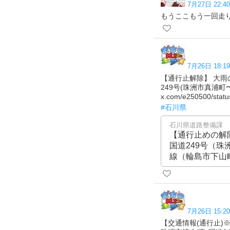
7月27日 22:40
もうここもう一回走
7月26日 18:19
【通行止解除】 大
249号(珠洲市真浦町
x.com/e250500/stat
#石川県
石川県道路整備課
【通行止めの解
国道249号（
線（輪島市下山
7月26日 15:20
【交通情報(通行止)