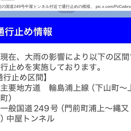
道249号中屋トンネル付近で通行止めの模様。 pic.x.com/PzCwbrs