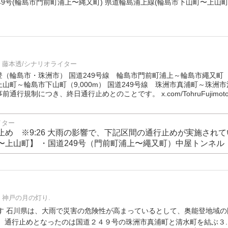
49号(輪島市門前町浦上〜縄又町) 県道輪島浦上線(輪島市下山町〜上山町
藤本透/シナリオライター
（輪島市・珠洲市） 国道249号線 輪島市門前町浦上～輪島市繩又町（5
町～輪島市下山町（9,000m） 国道249号線 珠洲市真浦町～珠洲市清水
行規制につき、終日通行止めとのことです。 x.com/TohruFujimoto
イター
止め ※9:26 大雨の影響で、下記区間の通行止めが実施されて
〜上山町】 ・国道249号（門前町浦上〜繩又町）中屋トンネル
神戸の月の灯り.
です 石川県は、大雨で災害の危険性が高まっているとして、奥能登地域
。 通行止めとなったのは国道２４９号の珠洲市真浦町と清水町を結ぶ３