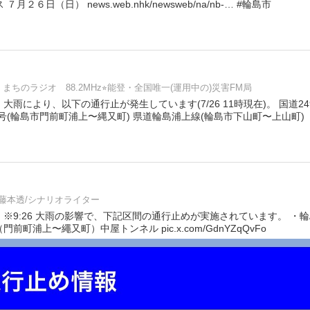
月２６日（日） news.web.nhk/newsweb/na/nb-… #輪島市
まちのラジオ 88.2MHz⭐︎能登・全国唯一(運用中の)災害FM局
 大雨により、以下の通行止が発生しています(7/26 11時現在)。 国道2
9号(輪島市門前町浦上〜縄又町) 県道輪島浦上線(輪島市下山町〜上山町)
藤本透/シナリオライター
※9:26 大雨の影響で、下記区間の通行止めが実施されています。 ・
門前町浦上〜繩又町）中屋トンネル pic.x.com/GdnYZqQvFo