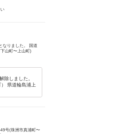
たい
となりました。 国道
市下山町〜上山町)
解除しました。
町） 県道輪島浦上
49号(珠洲市真浦町〜