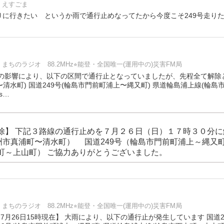
えすごま
りに行きたい というか雨で通行止めなってたから今度こそ249号走り
まちのラジオ 88.2MHz⭐︎能登・全国唯一(運用中の)災害FM局
雨の影響により、以下の区間で通行止となっていましたが、先程全て解除
〜清水町) 国道249号(輪島市門前町浦上〜縄又町) 県道輪島浦上線(輪島
us…
除】 下記３路線の通行止めを７月２６日（日）１７時３０分に
珠洲市真浦町〜清水町） 国道249号（輪島市門前町浦上～縄又
町～上山町） ご協力ありがとうございました。
まちのラジオ 88.2MHz⭐︎能登・全国唯一(運用中の)災害FM局
※7月26日15時現在】 大雨により、以下の通行止が発生しています 国道2