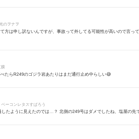
光のヲナヲ
たって方は申し訳ないんですが、事故って外してる可能性が高いので言っ
虹膜
5_50調べたらR249のゴジラ岩あたりはまだ通行止め中らしい😅
ベーコンレタスすぱろう
したように見えたのでは…？ 北側の249号はダメでしたね、塩屋の先