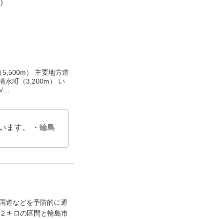
)
,500m） 主要地方道
町（3,200m） い
/…
います。 ・輪島
の国道などを予防的に通
.２キロの区間と輪島市