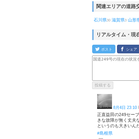
関連エリアの道路
石川県
滋賀県
山形
30
3
リアルタイム・現
8月4日 23:10
正直益田の249セー
きな故障が無く丈夫
というのも大きいん
#島根県