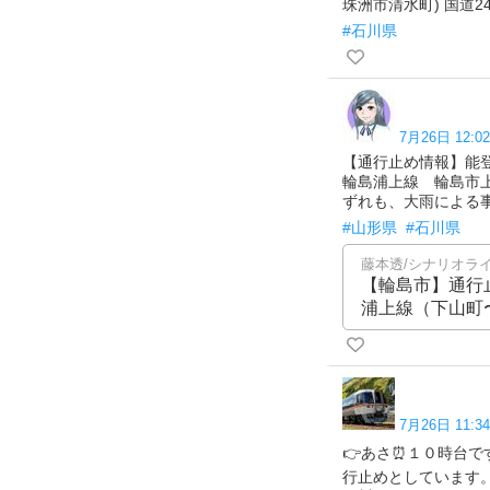
珠洲市清水町) 国道2
#石川県
7月26日 12:02
【通行止め情報】能登
輪島浦上線 輪島市上山
ずれも、大雨による事前通
#山形県
#石川県
藤本透/シナリオラ
【輪島市】通行
浦上線（下山町
7月26日 11:34
👉あさ⏰１０時台
行止めとしています