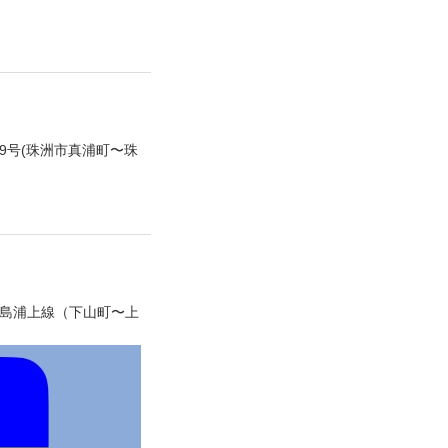
49号(珠洲市真浦町〜珠
輪島浦上線（下山町〜上