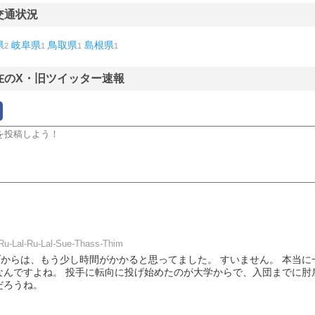
交通状況
県
岐阜県
鳥取県
島根県
2
1
1
1
在のX・旧ツイッター速報
Ru-Lal-Ru-Lal-Sue-Thass-Thim
ブからは、もう少し時間がかかると思ってました。 すいません。 本当
なんですよね。 投手に転向に投げ始めたのが大学からで、入団までに肘
だろうね。