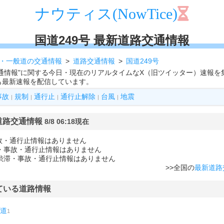
ナウティス(NowTice)
国道249号 最新道路交通情報
・一般道の交通情報
道路交通情報
国道249号
路交通情報"に関する今日・現在のリアルタイムなX（旧ツイッター）速報
も最新速報を配信しています。
事故
規制
通行止
通行止解除
台風
地震
|
|
|
|
|
 道路交通情報
8/8 06:18現在
故・通行止情報はありません
滞・事故・通行止情報はありません
に渋滞・事故・通行止情報はありません
>>全国の
最新道路
ている道路情報
道
1