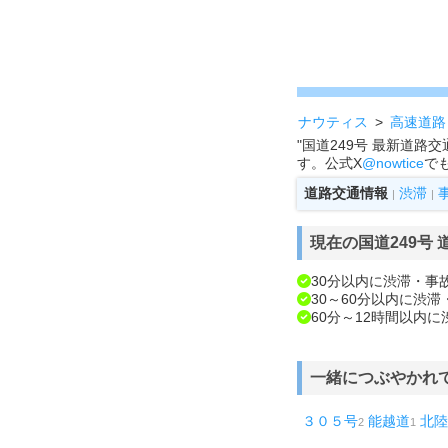
ナウティス
高速道路
"国道249号 最新道
す。公式X
@nowtice
で
道路交通情報
渋滞
|
|
現在の国道249号
30分以内に渋滞・事
30～60分以内に渋
60分～12時間以内
一緒につぶやかれ
３０５号
能越道
北陸
2
1