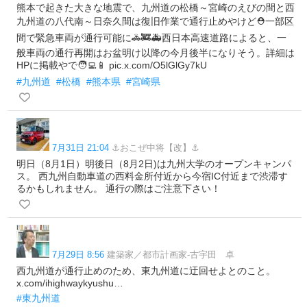
熊本で起きた大きな地震で、九州道の松橋～宮崎のえびの間と西
九州道の八代南～日奈久間は復旧作業で通行止めやけど⛑️一部区
間で緊急車両が通行可能に🚓🚒🚑️西日本高速道路によると、一
般車両の通行再開はお盆明け以降の今月後半になりそう。詳細は
HPに掲載やで🧑‍💻📱 pic.x.com/O5lGlGy7kU
#九州道
#松橋
#熊本県
#宮崎県
7月31日 21:04
⚓︎おこぜ中将【改】⚓️
明日（8月1日）明後日（8月2日)は九州大学のオープンキャンパ
ス。 西九州自動車道の西料金所付近から今宿IC付近まで渋滞す
るかもしれません。 通行の際はご注意下さい！
7月29日 8:56
建築家／都市計画家-古宇田 卓
西九州道が通行止めのため、東九州道に迂回せよとのこと。
x.com/ihighwaykyushu…
#東九州道