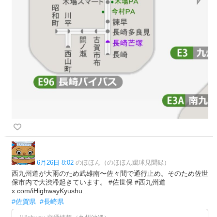
6月26日 8:02
のほほん（のほほん蹴球見聞録）
西九州道が大雨のため武雄南〜佐々間で通行止め。そのため佐世
保市内で大渋滞起きています。 #佐世保 #西九州道
x.com/iHighwayKyushu…
#佐賀県
#長崎県