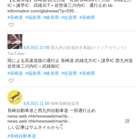
IC＝諫早IC 武雄JCT＝佐世保三川内IC 通行止め kk-
information.com/gbdnews/?p=595…
#長崎道
#福島県
#岐阜県
#佐賀県
#長崎県
6月25日 22:09
西九州の鉄道好き本線(メインアカウント)
YouTuber
雨による高速道路の通行止 長崎道 武雄北方IC～諌早IC 西九州道
佐世保三川内IC～武雄南IC
#長崎道
#福島県
#岐阜県
#佐賀県
#長崎県
6月25日 21:58
NHK長崎放送局
長崎自動車道と西九州自動車道 一部通行止め
news.web.nhk/newsweb/na/nb-…
news.web.nhk/newsweb/na/nb-… 詳
しい記事はサムネイルから👇
#長崎自動車道