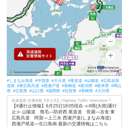
#しまなみ海道
#中国道
#大分道
#尾道道
#山陽道
#広島岩国
道路
#東広島呉道
#西瀬戸道
#長崎道
#新潟県
#岐阜県
#岡山
県
#広島県
#山口県
#福岡県
#佐賀県
#長崎県
#大分県
高速道路 交通情報【非公式】| ︎Highway ︎Traffic ︎Information ︎?
【︎#通行止情報】︎6月25日1︎8:︎05現在 ≪#雨(大雨)通行
止≫ 山陽道 熊毛―防府西 尾道道 世羅―吉舎 東
広島呉道 阿賀―上三永 西瀬戸道(しまなみ海道)
西瀬戸尾道―生口島南 最新の交通情報はこちら