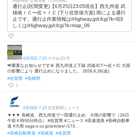
iHighway 交通情報（九州沖縄）
通行止(区間変更)【6月25日23:05現在】西九州道 武
雄南ＩＣ〜佐々ＩＣ (下り佐世保方面) 雨による通行
止です。通行止作業情報はiHighway.jp/t.fcgi?k=9詳
しくはiHighway.jp/r.fcgi?k=map_09
6月26日 7:23
のぞみ151号
📢重要なお知らせです🚨 西九州道上下線 武雄JCT〜佐々IC 大雨
の影響により 通行止めになりました。 2026,6,26(金)
#佐賀県
#長崎県
1
6月26日 7:13
佐賀新聞ニュース
▼▼▼ 長崎道、西九州道で一部通行止め 大雨の影響で（26日
午前６時50分時点） #佐賀県 #ニュース #高速道路 #長崎自動車
道 #大雨 saga-s.co.jp/articles/-/173…
#長崎自動車道
#長崎道
#佐賀県