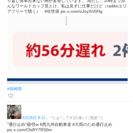
り返し発車出来ない例が多発しています。 雨だし、10時までみ
んなワールドカップ見とけ。私は見ずに仕事だけど（radikoエリ
アフリーで聴く） #佐世保 pic.x.com/oJoyXiV0Hg
#長崎県
6月26日 8:12
｡･°ちぁ°･｡です(出逢いに感謝♡)
"通行止め"😅😓w #西九州自動車道 #大雨のため通行止め
pic.x.com/CfsRY7RS0m