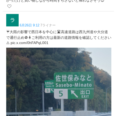
かったけど買い物しながら時間ずらさないと帰れなさそう😇
6月26日 9:12
7ライナー
☔大雨の影響で西日本を中心に🛣️高速道路は西九州道や大分道
で通行止め🚫🧍ご利用の方は最新の道路情報を確認してください
⚠️ pic.x.com/0hFAPqL001