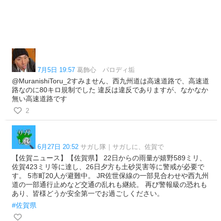
7月5日 19:57
葛飾心 パロディ垢
@MuranishiToru_2すみません、西九州道は高速道路で、高速道
路なのに80キロ規制でした 違反は違反でありますが、なかなか
無い高速道路です
2
6月27日 20:52
サガし隊｜サガしに、佐賀で
【佐賀ニュース】【佐賀県】 22日からの雨量が嬉野589ミリ、
佐賀423ミリ等に達し、26日夕方も土砂災害等に警戒が必要で
す。 5市町20人が避難中。 JR佐世保線の一部見合わせや西九州
道の一部通行止めなど交通の乱れも継続。 再び警報級の恐れも
あり、皆様どうか安全第一でお過ごしください。
#佐賀県