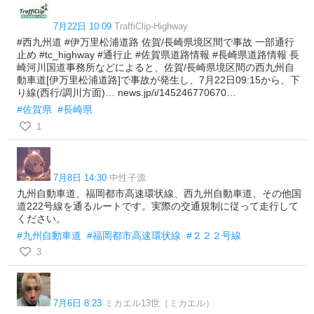
7月22日 10:09
TraffiClip-Highway
#西九州道 #伊万里松浦道路 佐賀/長崎県境区間で事故 一部通行
止め #tc_highway #通行止 #佐賀県道路情報 #長崎県道路情報 長
崎河川国道事務所などによると、佐賀/長崎県境区間の西九州自
動車道[伊万里松浦道路]で事故が発生し、7月22日09:15から、下
り線(西行/調川方面)… news.jp/i/145246770670…
#佐賀県
#長崎県
1
7月8日 14:30
中性子源
九州自動車道、福岡都市高速環状線、西九州自動車道、その他国
道222号線を通るルートです。実際の交通規制に従って走行して
ください。
#九州自動車道
#福岡都市高速環状線
#２２２号線
3
7月6日 8:23
ミカエル13世（ミカエル）