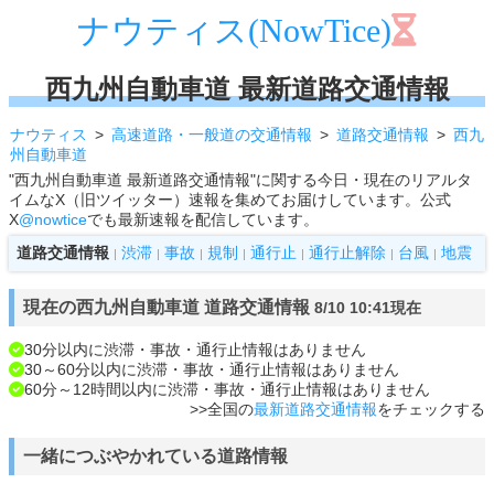
ナウティス(NowTice)
西九州自動車道 最新道路交通情報
ナウティス
高速道路・一般道の交通情報
道路交通情報
西九
州自動車道
"西九州自動車道 最新道路交通情報"に関する今日・現在のリアルタ
イムなX（旧ツイッター）速報を集めてお届けしています。公式
X
@nowtice
でも最新速報を配信しています。
道路交通情報
渋滞
事故
規制
通行止
通行止解除
台風
地震
|
|
|
|
|
|
|
現在の西九州自動車道 道路交通情報
8/10 10:41現在
30分以内に渋滞・事故・通行止情報はありません
30～60分以内に渋滞・事故・通行止情報はありません
60分～12時間以内に渋滞・事故・通行止情報はありません
>>全国の
最新道路交通情報
をチェックする
一緒につぶやかれている道路情報