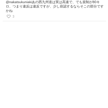
@nakatsukuniakiあの西九州道は実は高速で、でも規制が80キ
ロ、つまり違反は違反ですが、少し容認するならそこの部分です
かね
3