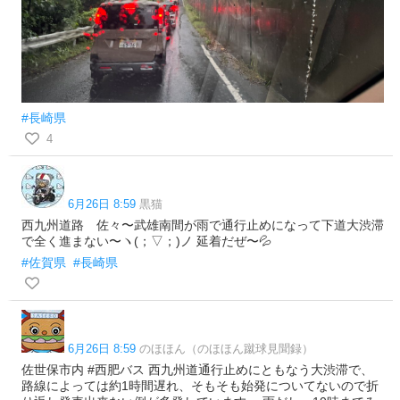
#長崎県
4
6月26日 8:59
黒猫
西九州道路 佐々〜武雄南間が雨で通行止めになって下道大渋滞
で全く進まない〜ヽ(；▽；)ノ 延着だぜ〜💦
#佐賀県
#長崎県
6月26日 8:59
のほほん（のほほん蹴球見聞録）
佐世保市内 #西肥バス 西九州道通行止めにともなう大渋滞で、
路線によっては約1時間遅れ、そもそも始発についてないので折