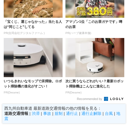
「宝くじ、運じゃなかった」当たる人
アマゾン1位「このお茶ガチです」噂
は“同じこと”してる
のお茶
PR(合同会社デジタルファーム )
PR(ハーブ健康本舗)
いつもきれいなモップで床掃除。ロボ
次に買うならどれがいい？最新ロボッ
ット掃除機の進化がすごい！
ト掃除機はこんなに進化した
PR(Dreame)
PR(Dreame)
Recommended by
西九州自動車道 最新道路交通情報の他の情報を見る：
道路交通情報
|
渋滞
|
事故
|
規制
|
通行止
|
通行止解除
|
台風
|
地
震