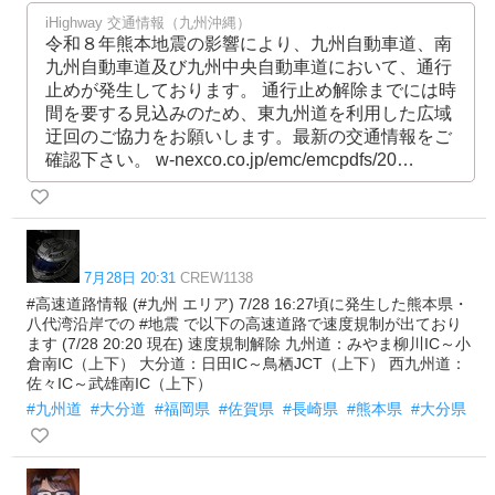
iHighway 交通情報（九州沖縄）
令和８年熊本地震の影響により、九州自動車道、南
九州自動車道及び九州中央自動車道において、通行
止めが発生しております。 通行止め解除までには時
間を要する見込みのため、東九州道を利用した広域
迂回のご協力をお願いします。最新の交通情報をご
確認下さい。 w-nexco.co.jp/emc/emcpdfs/20…
7月28日 20:31
CREW1138
#高速道路情報 (#九州 エリア) 7/28 16:27頃に発生した熊本県・
八代湾沿岸での #地震 で以下の高速道路で速度規制が出ており
ます (7/28 20:20 現在) 速度規制解除 九州道：みやま柳川IC～小
倉南IC（上下） 大分道：日田IC～鳥栖JCT（上下） 西九州道：
佐々IC～武雄南IC（上下）
#九州道
#大分道
#福岡県
#佐賀県
#長崎県
#熊本県
#大分県