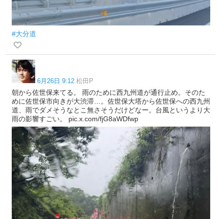
#大分道
6月26日 9:12
松田P
朝から佐世保来てる。 雨のために西九州道が通行止め。そのた
めに佐世保市向きが大渋滞…。佐世保大塔から佐世保への西九州
道、雨でダメそうなとこ無さそうだけどなー。台風というより大
雨の影響すごい。 pic.x.com/fjG8aWDfwp