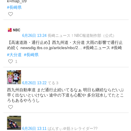
k=map_09
#長崎県
6月26日 13:24
長崎ニュース！NBC報道制作部（公式）
【高速道路・通行止め】西九州道・大分道 大雨の影響で通行止
め続く newsdig.tbs.co.jp/articles/nbc/2… #長崎ニュース #長崎
#大分道
#長崎県
1
6月26日 13:22
てる３
西九州自動車道 まだ通行止続いてるなぁ 明日も継続ならだいぶ
早く出ないといけない 途中の下道も心配や 多分冠水してたとこ
ろもあるやろうし
6月26日 13:11
ばんすぃ＠筋トレライダー??