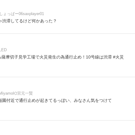
しょっぱー06saxplayer01
ゃ渋滞してるけど何かあった？
LED
薩摩切子見学工場で火災発生の為通行止め！10号線は渋滞 #火災
Miyamol⌬宮元一賢
仙巌園付近で通行止めが起きてるっぽい、みなさん気をつけて