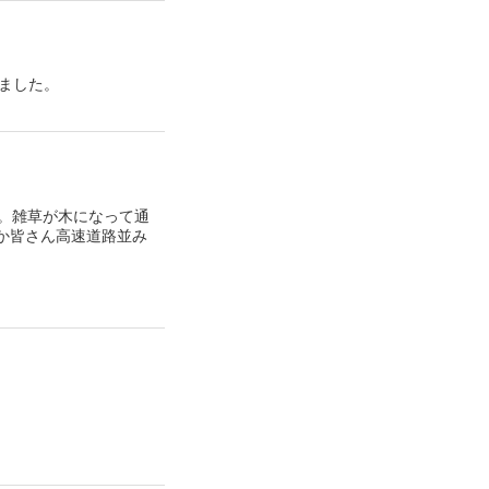
来ました。
な。雑草が木になって通
か皆さん高速道路並み