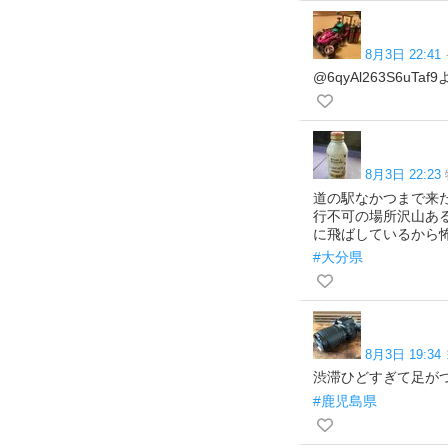
8月3日 22:41
@6qyAl263S6
8月3日 22:23
道の駅なかつまで来
行不可の場所沢山あ
に飛ばしているから
#大分県
8月3日 19:34
渋滞ひどすぎて足がつ
#鹿児島県