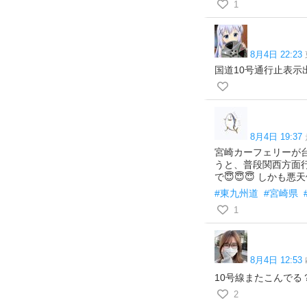
1
8月4日 22:23
国道10号通行止表
8月4日 19:37
宮崎カーフェリーが
うと、普段関西方面
で😇😇😇 しかも
#東九州道
#宮崎県
1
8月4日 12:53
10号線またこんでる
2