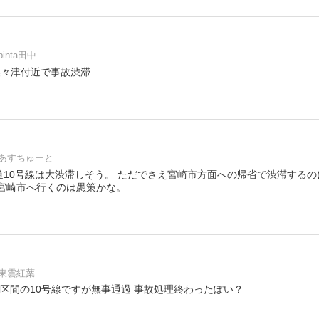
binta田中
 美々津付近で事故渋滞
あすちゅーと
道10号線は大渋滞しそう。 ただでさえ宮崎市方面への帰省で渋滞する
に宮崎市へ行くのは愚策かな。
東雲紅葉
宮崎区間の10号線ですが無事通過 事故処理終わったぽい？