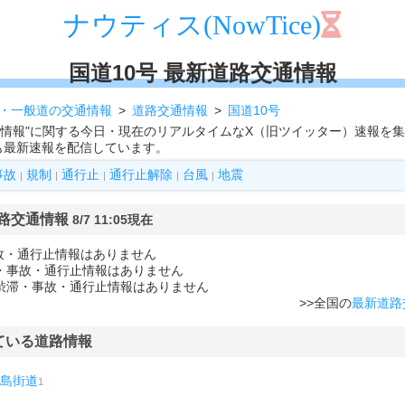
ナウティス(NowTice)
国道10号 最新道路交通情報
・一般道の交通情報
道路交通情報
国道10号
交通情報"に関する今日・現在のリアルタイムなX（旧ツイッター）速報を
も最新速報を配信しています。
事故
規制
通行止
通行止解除
台風
地震
|
|
|
|
|
道路交通情報
8/7 11:05現在
故・通行止情報はありません
滞・事故・通行止情報はありません
に渋滞・事故・通行止情報はありません
>>全国の
最新道路
ている道路情報
島街道
1