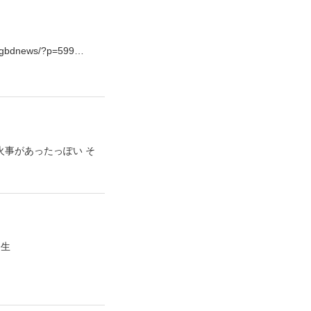
news/?p=599…
火事があったっぽい そ
発生