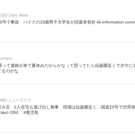
GBD Daily News
事故 バイクの19歳男子大学生が頭蓋骨骨折 kk-information.com/gbd
tamasa
渋滞って連絡が来て夏休みだからかなって思ってたら仙巌園近くで夕方に
てるのかな
MBCニューズナウ
宅火災 2人在宅も逃げ出し無事 現場は仙巌園近く…国道10号で渋滞
rticles/-/284… #鹿児島