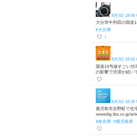
8月3日 19:09
大分市中判田の国道10号で
#大分県
1
8月3日 18:42
国道10号線すごい
の影響で渋滞が続い
8月3日 18:30
鹿児島市吉野町で住
newsdig.tbs.co.jp/a
#奈良県
#鹿児島県