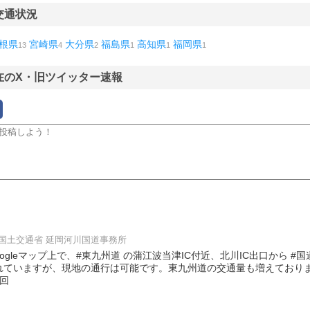
交通状況
根県
宮崎県
大分県
福島県
高知県
福岡県
13
4
2
1
1
1
在のX・旧ツイッター速報
国土交通省 延岡河川国道事務所
oogleマップ上で、#東九州道 の蒲江波当津IC付近、北川IC出口から #
れていますが、現地の通行は可能です。東九州道の交通量も増えており
回