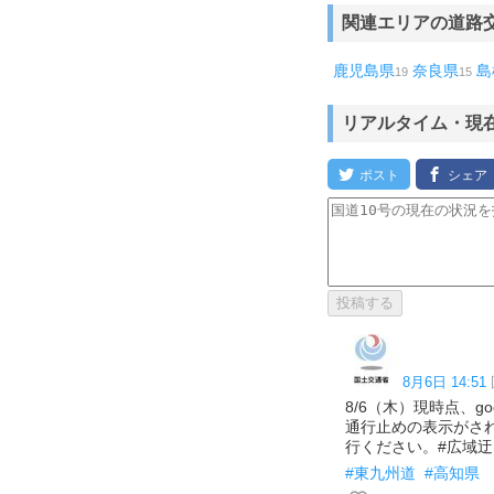
関連エリアの道路
鹿児島県
奈良県
島
19
15
リアルタイム・現
8月6日 14:51
8/6（木）現時点、g
通行止めの表示がさ
行ください。#広域迂
#東九州道
#高知県