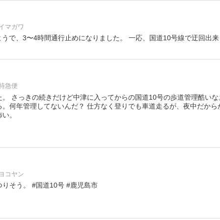
イマガワ
uTaf9ようで、3〜4時間通行止めになりました。 一応、国道10号線で迂回出
特急便
た。 さっきの続きだけど中津に入ってからの国道10号の歩道管理酷い
る。何年管理してないんだ？ 仕方なく登りでも車道走るが、夜中だから
怖い。
ヨコヤン
りそう。 #国道10号 #鹿児島市