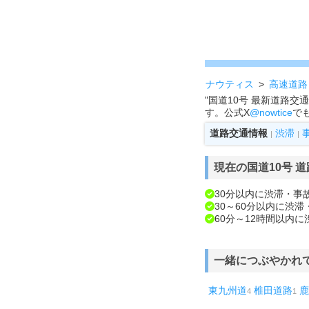
ナウティス
高速道路
"国道10号 最新道路
す。公式X
@nowtice
で
道路交通情報
渋滞
|
|
現在の国道10号 
30分以内に渋滞・事
30～60分以内に渋
60分～12時間以内
一緒につぶやかれ
東九州道
椎田道路
鹿
4
1