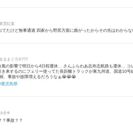
東雲紅葉
示出てたけど無事通過 四家から野尻方面に曲がったからその先はわからな
走るまぐろ®???
台風の影響で明日から4日程運休… さんふらわあ志布志航路も運休… コ
行き来するのにフェリー使ってた長距離トラックが東九州道、国道10号
悪天候、事故や故障増えるだろうなぁ😭😭😭
#鹿児島県
ゆき❄️
？？事故？？