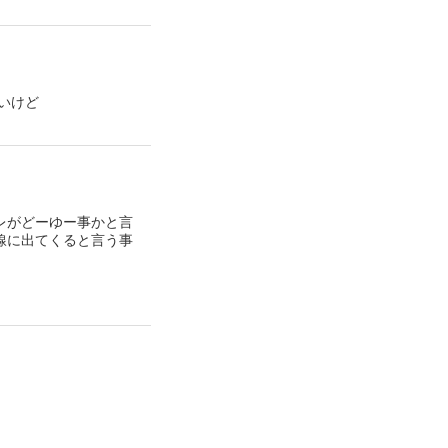
いけど
レがどーゆー事かと言
線に出てくると言う事