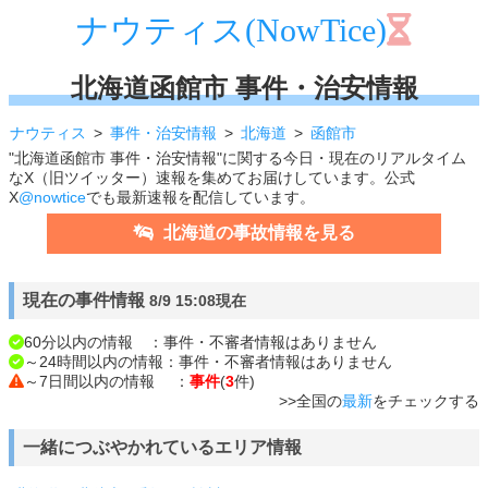
ナウティス(NowTice)
北海道函館市 事件・治安情報
ナウティス
事件・治安情報
北海道
函館市
"北海道函館市 事件・治安情報"に関する今日・現在のリアルタイム
なX（旧ツイッター）速報を集めてお届けしています。公式
X
@nowtice
でも最新速報を配信しています。
北海道の事故情報を見る
現在の事件情報
8/9 15:08現在
60分以内の情報 ：事件・不審者情報はありません
～24時間以内の情報：事件・不審者情報はありません
～7日間以内の情報 ：
事件
(
3
件)
>>全国の
最新
をチェックする
一緒につぶやかれているエリア情報