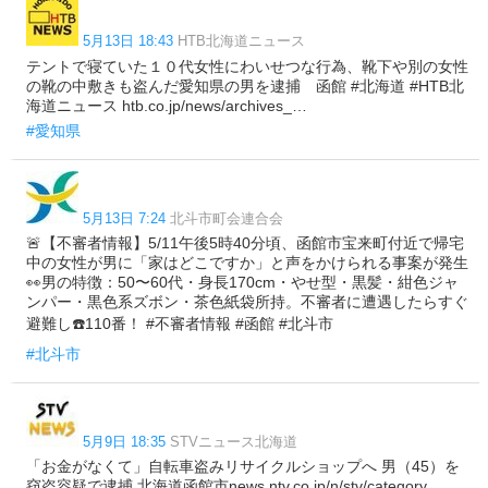
5月13日 18:43
HTB北海道ニュース
テントで寝ていた１０代女性にわいせつな行為、靴下や別の女性
の靴の中敷きも盗んだ愛知県の男を逮捕 函館 #北海道 #HTB北
海道ニュース htb.co.jp/news/archives_…
#愛知県
5月13日 7:24
北斗市町会連合会
🚨【不審者情報】5/11午後5時40分頃、函館市宝来町付近で帰宅
中の女性が男に「家はどこですか」と声をかけられる事案が発生
👀男の特徴：50〜60代・身長170cm・やせ型・黒髪・紺色ジャ
ンパー・黒色系ズボン・茶色紙袋所持。不審者に遭遇したらすぐ
避難し☎️110番！ #不審者情報 #函館 #北斗市
#北斗市
5月9日 18:35
STVニュース北海道
「お金がなくて」自転車盗みリサイクルショップへ 男（45）を
窃盗容疑で逮捕 北海道函館市news.ntv.co.jp/n/stv/category…