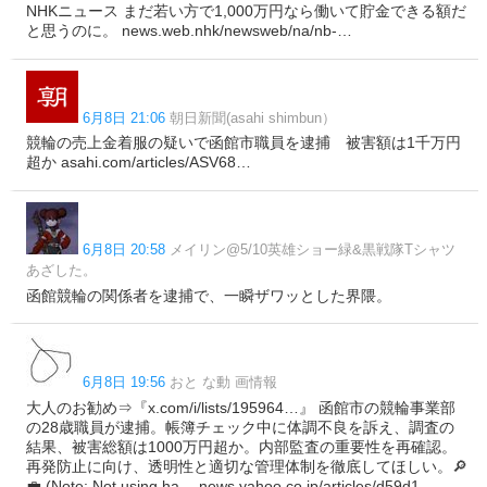
NHKニュース まだ若い方で1,000万円なら働いて貯金できる額だ
と思うのに。 news.web.nhk/newsweb/na/nb-…
6月8日 21:06
朝日新聞(asahi shimbun）
競輪の売上金着服の疑いで函館市職員を逮捕 被害額は1千万円
超か asahi.com/articles/ASV68…
6月8日 20:58
メイリン@5/10英雄ショー緑&黒戦隊Tシャツ
あざした。
函館競輪の関係者を逮捕で、一瞬ザワッとした界隈。
6月8日 19:56
おと な動 画情報
大人のお勧め⇒『x.com/i/lists/195964…』 函館市の競輪事業部
の28歳職員が逮捕。帳簿チェック中に体調不良を訴え、調査の
結果、被害総額は1000万円超か。内部監査の重要性を再確認。
再発防止に向け、透明性と適切な管理体制を徹底してほしい。🔎
💼 (Note: Not using ha… news.yahoo.co.jp/articles/d59d1…