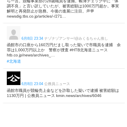
ら一言。競輪事業部の28歳職員を逮捕。帳簿チェック中に「体
調不良」と言い訳していたが、被害総額は1000万円超か。事実
解明と再発防止が急務。今後の進展に注目。💭💬
newsdig.tbs.co.jp/articles/-/271…
6月8日 23:34
ナゾナゾアンサー!@みくるちゃん推し
函館市の口座から160万円だまし取った疑いで市職員を逮捕 余
罪は1,000万円以上か 警察が捜査 #HTB北海道ニュース
htb.co.jp/news/archives_…
#北海道
6月8日 23:04
公務員ニュース
函館市職員が競輪売上金などを詐取した疑いで逮捕 被害総額は
1130万円 | 公務員ニュース kmin.news/archives/6046