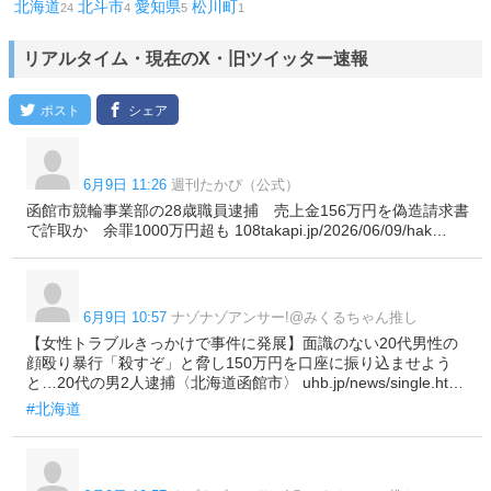
北海道
北斗市
愛知県
松川町
24
4
5
1
リアルタイム・現在のX・旧ツイッター速報
6月9日 11:26
週刊たかぴ（公式）
函館市競輪事業部の28歳職員逮捕 売上金156万円を偽造請求書
で詐取か 余罪1000万円超も 108takapi.jp/2026/06/09/hak…
6月9日 10:57
ナゾナゾアンサー!@みくるちゃん推し
【女性トラブルきっかけで事件に発展】面識のない20代男性の
顔殴り暴行「殺すぞ」と脅し150万円を口座に振り込ませよう
と…20代の男2人逮捕〈北海道函館市〉 uhb.jp/news/single.ht…
#北海道