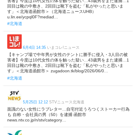
害者】今度は10代女性の体を触った疑い…43歳男をまた逮捕…1
回目は靴の中敷き、2回目は靴下を盗む「私がやったと思いま
す」＜北海道函館市＞（北海道ニュースUHB）
u.lin.ee/ycpql0F?mediad…
#北海道
6月4日 14:35
いまコレ!ニュース
【キャンプ場で中年男が女性のテントに勝手に侵入・3人目の被
害者】今度は10代女性の体を触った疑い…43歳男をまた逮捕…1
回目は靴の中敷き、2回目は靴下を盗む「私がやったと思いま
す」＜北海道函館市＞ zugadoon.tk/blog/2026/06/0…
#北海道
5月25日 12:12
STVニュース北海道
面識のない女性にラブレター…自宅付近うろつくストーカー行為
も 自称・会社員の男（50）を逮捕 函館市
news.ntv.co.jp/n/stv/category…