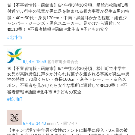
🚨【不審者情報・函館市】6/4午後3時30分頃、函館市松陰町1番
付近で歩行中の児童が男に足を踏まれる暴力事案が発生⚠️男の特
徴：40〜50代・身長170cm・中肉・黒髪耳かかる程度・紺色ジ
ャンパー・ジーンズ・黒色スニーカー。見かけたら避難して
☎️110番！ #不審者情報 #函館 #北斗市 #子どもの安全
#北斗市
6月4日 18:59
北斗市町会連合会
🚨【不審者情報・函館市】6/4午後2時30分頃、松川町で小学生
女児が高齢男性に声をかけられお菓子を渡される事案が発生👀男
性の特徴：70歳くらい・身長160cm・灰色トレーナー・灰色ズ
ボン。不審者を見かけたら安全な場所に避難して☎️110番！ #不
審者情報 #函館 #北斗市 #子どもの安全
#松川町
6月4日 14:43
rinrin:*:・固ツイ?
【キャンプ場で中年男が女性のテントに勝手に侵入・3人目の被