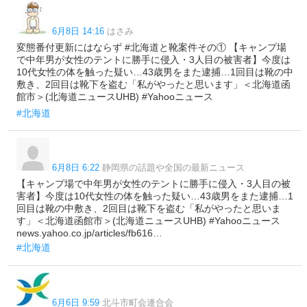
6月8日 14:16
はさみ
変態番付更新にはならず #北海道と靴案件その① 【キャンプ場
で中年男が女性のテントに勝手に侵入・3人目の被害者】今度は
10代女性の体を触った疑い…43歳男をまた逮捕…1回目は靴の中
敷き、2回目は靴下を盗む「私がやったと思います」＜北海道函
館市＞(北海道ニュースUHB) #Yahooニュース
#北海道
6月8日 6:22
静岡県の話題や全国の最新ニュース
【キャンプ場で中年男が女性のテントに勝手に侵入・3人目の被
害者】今度は10代女性の体を触った疑い…43歳男をまた逮捕…1
回目は靴の中敷き、2回目は靴下を盗む「私がやったと思いま
す」＜北海道函館市＞(北海道ニュースUHB) #Yahooニュース
news.yahoo.co.jp/articles/fb616…
#北海道
6月6日 9:59
北斗市町会連合会