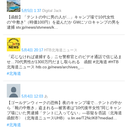
5月5日 1:37
Digital Jack
【函館】「テントの中に男の人が…」キャンプ場で10代女性
の“中敷き”（時価100円）を盗んだか GWにソロキャンプの男を
逮捕 stv.jp/news/stvnews/k…
5月4日 20:17
HTB北海道ニュース
「応じなければ逮捕する」ニセ警察官とのビデオ通話で信じ込ま
せ…70代男性が1300万円だまし取られる 函館 #北海道 #HTB
北海道ニュース htb.co.jp/news/archives_…
#北海道
5月4日 12:03
あ
【ゴールデンウィークの恐怖】夜のキャンプ場で…テントの中か
ら「靴の中敷き」盗まれる―被害者は"10代後半女性"同じキャン
プ場にいた男逮捕「テントに入ってない」―容疑を否認〈北海道
函館市〉（北海道ニュースUHB） u.lin.ee/T2NcIK8?mediad…
#北海道