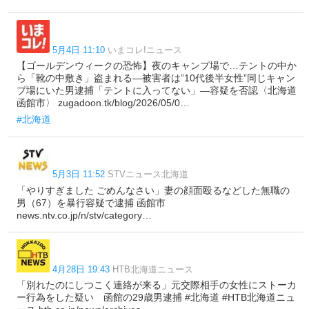
5月4日 11:10
いまコレ!ニュース
【ゴールデンウィークの恐怖】夜のキャンプ場で…テントの中か
ら「靴の中敷き」盗まれる―被害者は”10代後半女性”同じキャン
プ場にいた男逮捕「テントに入ってない」―容疑を否認〈北海道
函館市〉 zugadoon.tk/blog/2026/05/0…
#北海道
5月3日 11:52
STVニュース北海道
「やりすぎました ごめんなさい」妻の顔面殴るなどした無職の
男（67）を暴行容疑で逮捕 函館市
news.ntv.co.jp/n/stv/category…
4月28日 19:43
HTB北海道ニュース
「別れたのにしつこく連絡が来る」元交際相手の女性にストーカ
ー行為をした疑い 函館の29歳男逮捕 #北海道 #HTB北海道ニュ