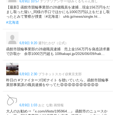
6月9日 10:57
ナゾナゾアンサー!@みくるちゃん推し
【最新】函館市競輪事業部の28歳職員を逮捕…現金156万円をだ
まし取った疑い_同様の手口でほかにも1000万円以上をだまし取
ったとみて警察が捜査〈#北海道〉 uhb.jp/news/single.ht…
#北海道
6月9日 9:20
週刊たかぴ（公式）
函館市競輪事業部の28歳職員逮捕 売上金156万円を偽造請求書
で詐取か 余罪1000万円超も 108takapi.jp/2026/06/09/hak…
6月9日 2:30
プラネットスカイ@東京支部
昨日の #ファイターズDEナイト を聴いていたら、函館市競輪事
業部事業課の職員逮捕をやってた😡😡😡😡😡😡😡😡😡😡
6月9日 1:03
おと な動 画情報
大人のお勧め⇒『x.com/i/lists/195964…』 函館市のニュースか