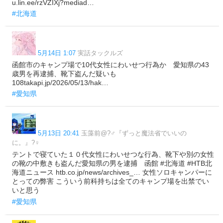
u.lin.ee/rzVZIXj?mediad…
#北海道
5月14日 1:07
実話タックルズ
函館市のキャンプ場で10代女性にわいせつ行為か 愛知県の43
歳男を再逮捕、靴下盗んだ疑いも
108takapi.jp/2026/05/13/hak…
#愛知県
5月13日 20:41
玉藻前@?‍♂️『ずっと魔法省でいいの
に。』?‍♀️
テントで寝ていた１０代女性にわいせつな行為、靴下や別の女性
の靴の中敷きも盗んだ愛知県の男を逮捕 函館 #北海道 #HTB北
海道ニュース htb.co.jp/news/archives_… 女性ソロキャンパーに
とっての弊害 こういう前科持ちは全てのキャンプ場を出禁でい
いと思う
#愛知県