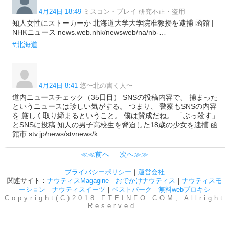
4月24日 18:49
ミスコン・プレイ 研究不正・盗用
知人女性にストーカーか 北海道大学大学院准教授を逮捕 函館 |
NHKニュース news.web.nhk/newsweb/na/nb-…
#北海道
4月24日 8:41
悠〜北の書く人〜
道内ニュースチェック（35日目） SNSの投稿内容で、 捕まった
というニュースは珍しい気がする。 つまり、 警察もSNSの内容
を 厳しく取り締まるということ。 僕は賛成だね。 「ぶっ殺す」
とSNSに投稿 知人の男子高校生を脅迫した18歳の少女を逮捕 函
館市 stv.jp/news/stvnews/k…
≪≪前へ
次へ≫≫
プライバシーポリシー
｜
運営会社
関連サイト：
ナウティスMagagine
｜
おでかけナウティス
｜
ナウティスモ
ーション
｜
ナウティスイーツ
｜
ベストパーク
｜
無料webプロキシ
Copyright(C)2018 FTEINFO.COM, Allright
Reserved.