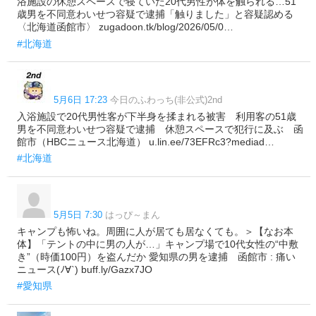
浴施設の休憩スペースで寝ていた20代男性が体を触られる…51
歳男を不同意わいせつ容疑で逮捕「触りました」と容疑認める
〈北海道函館市〉 zugadoon.tk/blog/2026/05/0…
#北海道
5月6日 17:23
今日のふわっち(非公式)2nd
入浴施設で20代男性客が下半身を揉まれる被害 利用客の51歳
男を不同意わいせつ容疑で逮捕 休憩スペースで犯行に及ぶ 函
館市（HBCニュース北海道） u.lin.ee/73EFRc3?mediad…
#北海道
5月5日 7:30
はっぴ～まん
キャンプも怖いね。周囲に人が居ても居なくても。＞【なお本
体】「テントの中に男の人が…」キャンプ場で10代女性の“中敷
き”（時価100円）を盗んだか 愛知県の男を逮捕 函館市 : 痛い
ニュース(ﾉ∀`) buff.ly/Gazx7JO
#愛知県