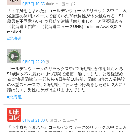
5月7日 10:55
rinrin:*:・固ツイ?
『下半身をもまれた』ゴールデンウィークのリラックス中に…入
浴施設の休憩スペースで寝ていた20代男性が体を触られる…51
歳男を不同意わいせつ容疑で逮捕「触りました」と容疑認める
〈北海道函館市〉（北海道ニュースUHB） u.lin.ee/wwJ3Q2f?
mediad…
#北海道
5月6日 22:29
宗一
ゴールデンウィークのリラックス中に20代男性が体を触られる
51歳男を不同意わいせつ容疑で逮捕「触りました」と容疑認め
る 北海道函館市 一部抜粋 6日午前10時前、函館市内の入浴施設
の休憩スペースで、20代男性にわいせつ行為をした疑い 2人に面
識はなく、男性にケガはありませんでした
#北海道
5月6日 21:30
いまコレ!ニュース
『下半身をもまれた』ゴールデンウィークのリラックス中に…入