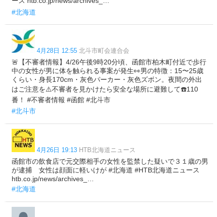
ース htb.co.jp/news/archives_…
#北海道
4月28日 12:55
北斗市町会連合会
🚨【不審者情報】4/26午後9時20分頃、函館市柏木町付近で歩行
中の女性が男に体を触られる事案が発生👀男の特徴：15〜25歳
くらい・身長170cm・灰色パーカー・灰色ズボン。夜間の外出
はご注意を⚠️不審者を見かけたら安全な場所に避難して☎️110
番！ #不審者情報 #函館 #北斗市
#北斗市
4月26日 19:13
HTB北海道ニュース
函館市の飲食店で元交際相手の女性を監禁した疑いで３１歳の男
が逮捕 女性は顔面に軽いけが #北海道 #HTB北海道ニュース
htb.co.jp/news/archives_…
#北海道