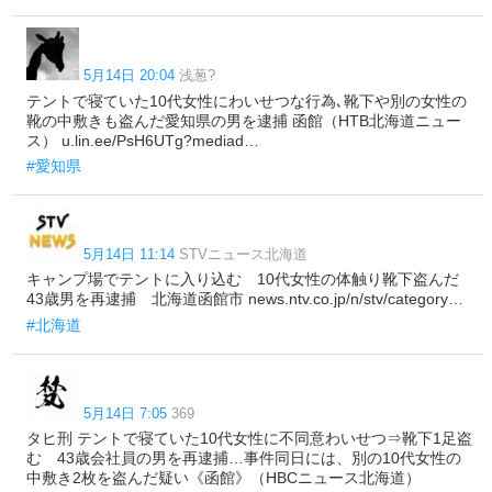
5月14日 20:04
浅葱?
テントで寝ていた10代女性にわいせつな行為､靴下や別の女性の
靴の中敷きも盗んだ愛知県の男を逮捕 函館（HTB北海道ニュー
ス） u.lin.ee/PsH6UTg?mediad…
#愛知県
5月14日 11:14
STVニュース北海道
キャンプ場でテントに入り込む 10代女性の体触り靴下盗んだ
43歳男を再逮捕 北海道函館市 news.ntv.co.jp/n/stv/category…
#北海道
5月14日 7:05
369
タヒ刑 テントで寝ていた10代女性に不同意わいせつ⇒靴下1足盗
む 43歳会社員の男を再逮捕…事件同日には、別の10代女性の
中敷き2枚を盗んだ疑い《函館》（HBCニュース北海道）