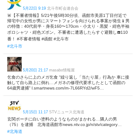
5月22日 9:19
北斗市町会連合会
🚨【不審者情報】5/21午後5時30分頃、函館市美原1丁目付近で
帰宅中の女性が男にスマートフォンを向けられる事案が発生📱男
の特徴：40代前半・身長160〜170cm・小太り・黒髪・紺色半袖
ポロシャツ・紺色ズボン。不審者に遭遇したらすぐ避難し☎️110
番！ #不審者情報 #函館 #北斗市
#北斗市
5月20日 21:17
masabo情報屋
乞食のさらに上のメガ乞食 "繰り返し「当たり屋」行為か 車に接
触して自ら路上に倒れ…メガネの修理代要求したとして函館の
64歳男逮捕" l.smartnews.com/m-7L66RYd2/wF5…
5月15日 11:17
STVニュース北海道
玄関ポーチに白い塗料のようなものがまかれる…隣人の男
（75）を逮捕 北海道函館市news.ntv.co.jp/n/stv/category…
#北海道